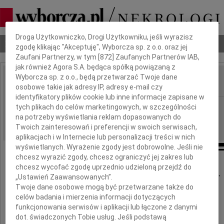
Dbamy o Twoją prywatność
Droga Użytkowniczko, Drogi Użytkowniku, jeśli wyrazisz
Nekrologi
Odeszli
Poradnik pogrzebowy
zgodę klikając "Akceptuję", Wyborcza sp. z o.o. oraz jej
Zaufani Partnerzy, w tym [
872
] Zaufanych Partnerów IAB,
jak również Agora S.A. będąca spółką powiązaną z
Wyborcza sp. z o.o., będą przetwarzać Twoje dane
osobowe takie jak adresy IP, adresy e-mail czy
IMIĘ I NAZWISKO:
identyfikatory plików cookie lub inne informacje zapisane w
Łódź
tych plikach do celów marketingowych, w szczególności
REGION:
na potrzeby wyświetlania reklam dopasowanych do
10.07.2018
DATA EMISJI:
Twoich zainteresowań i preferencji w swoich serwisach,
aplikacjach i w Internecie lub personalizacji treści w nich
wyświetlanych. Wyrażenie zgody jest dobrowolne. Jeśli nie
chcesz wyrazić zgody, chcesz ograniczyć jej zakres lub
chcesz wycofać zgodę uprzednio udzieloną przejdź do
„Ustawień Zaawansowanych”.
"Można odejść na zawsze, by stale być blisko"
Twoje dane osobowe mogą być przetwarzane także do
ks.Jan Twardowski
celów badania i mierzenia informacji dotyczących
funkcjonowania serwisów i aplikacji lub łączone z danymi
dot. świadczonych Tobie usług. Jeśli podstawą
Dyrektorowi Fundacji Oświatowej EKOLA