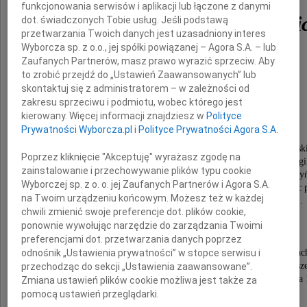
funkcjonowania serwisów i aplikacji lub łączone z danymi
Bonawentura Zdanowi
dot. świadczonych Tobie usług. Jeśli podstawą
przetwarzania Twoich danych jest uzasadniony interes
Wyborcza sp. z o.o., jej spółki powiązanej – Agora S.A. – lub
Zaufanych Partnerów, masz prawo wyrazić sprzeciw. Aby
Po długiej wojennej tułaczce w 1946 roku
to zrobić przejdź do „Ustawień Zaawansowanych” lub
miejscem do życia dla nastoletniego i później
skontaktuj się z administratorem – w zależności od
dorosłego Zbyszka stał się Szczecin.
zakresu sprzeciwu i podmiotu, wobec którego jest
Miasto, które pokochał i dla niego pracował.
kierowany. Więcej informacji znajdziesz w
Polityce
W 1951 ukończył słynnego "Pobożniaka"
Prywatności Wyborcza.pl
i
Polityce Prywatności Agora S.A.
a następnie studia medyczne na PAM.
W I klinice chirurgii pod wodzą prof. T. Sokołowsk
Poprzez kliknięcie "Akceptuję" wyrażasz zgodę na
zdobywa stopnie specjalizacji z ukochanej chiurgi
zainstalowanie i przechowywanie plików typu cookie
Jako kierownik Przychodni Chirurgicznej na ul. Starzy
Wyborczej sp. z o. o. jej Zaufanych Partnerów i Agora S.A.
głęboko przeżywa wypadki grudnia 70 roku udzielając
na Twoim urządzeniu końcowym. Możesz też w każdej
w utworzonym na prędce "szpitalu polowym".
chwili zmienić swoje preferencje dot. plików cookie,
Lata 80-81 "Pierwsza Wielka Solidarność"
ponownie wywołując narzędzie do zarządzania Twoimi
jej organizacja w służbie zdrowia.
preferencjami dot. przetwarzania danych poprzez
I Zjazd Solidarności w Gdańsku-Oliwi,
w którym uczestniczy jako delegat Regionu Pomorza Zac
odnośnik „Ustawienia prywatności” w stopce serwisu i
Grudzień 1981 r - mroczny stan wojenny - Zbysz
przechodząc do sekcji „Ustawienia zaawansowane”.
zostaje internowany 13 grudnia do następnego grudnia 
Zmiana ustawień plików cookie możliwa jest także za
Zalicza Goleniów, Wierzchowo,
pomocą ustawień przeglądarki.
Strzebielinek - ale nigdy nie daje się złamać.