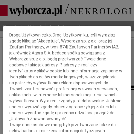
Dbamy o Twoją prywatność
Nekrologi
Odeszli
Poradnik pogrzebowy
Droga Użytkowniczko, Drogi Użytkowniku, jeśli wyrazisz
zgodę klikając "Akceptuję", Wyborcza sp. z o.o. oraz jej
Zaufani Partnerzy, w tym [
874
] Zaufanych Partnerów IAB,
IMIĘ I NAZWISKO:
jak również Agora S.A. będąca spółką powiązaną z
Wyborcza sp. z o.o., będą przetwarzać Twoje dane
Szczecin
REGION:
osobowe takie jak adresy IP, adresy e-mail czy
identyfikatory plików cookie lub inne informacje zapisane w
22.06.2018
DATA EMISJI:
tych plikach do celów marketingowych, w szczególności
na potrzeby wyświetlania reklam dopasowanych do
Twoich zainteresowań i preferencji w swoich serwisach,
aplikacjach i w Internecie lub personalizacji treści w nich
wyświetlanych. Wyrażenie zgody jest dobrowolne. Jeśli nie
Wspomnienie
chcesz wyrazić zgody, chcesz ograniczyć jej zakres lub
chcesz wycofać zgodę uprzednio udzieloną przejdź do
Z urodzenia łodzianin z wyboru szczecinianin -
„Ustawień Zaawansowanych”.
Twoje dane osobowe mogą być przetwarzane także do
dr Zbigniew
celów badania i mierzenia informacji dotyczących