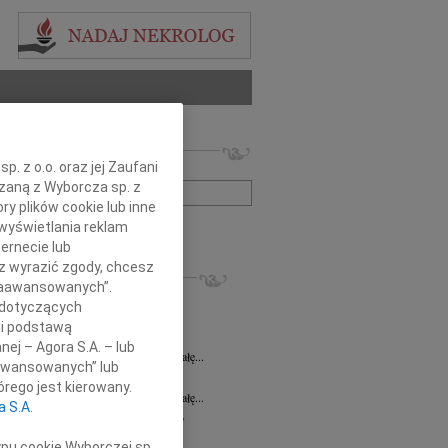
 nekrologów i wspomnień
. z o.o. oraz jej Zaufani
zwisko lub numer ogłoszenia:
ązaną z Wyborcza sp. z
ry plików cookie lub inne
wyświetlania reklam
+ szukanie zaawansowane
ernecie lub
sz wyrazić zgody, chcesz
KROLOGI
 Zaawansowanych”.
ława Sawaryn
31.07.2026
Wrocław
 dotyczących
a Zdzisława Sawaryn wieloletnia...
li podstawą
 Spychała
24.07.2026
Wrocław
nej – Agora S.A. – lub
lkim żalem żegnamy Ś.P. Pawła Spychałę...
aawansowanych” lub
 Spychała
22.07.2026
Wrocław
rego jest kierowany.
lkim żalem żegnamy Ś.P. Pawła Spychałę...
a S.A.
ław Barszczewski
21.07.2026
Wrocław
bokim smutkiem i żalem przyjęliśmy...
ypu cookie Wyborczej sp.