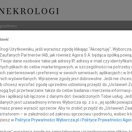
ogrzebowy
tność
Szukaj
Maczulonis
ogi Użytkowniku, jeśli wyrazisz zgodę klikając "Akceptuję", Wyborcza sp
Imię i na
 Zaufanych Partnerów IAB, jak również Agora S.A. będąca spółką powi
Twoje dane osobowe takie jak adresy IP, adresy e-mail czy identyfikato
 tych plikach do celów marketingowych, w szczególności na potrzeby 
 zainteresowań i preferencji w swoich serwisach, aplikacjach i w Int
w nich wyświetlanych. Wyrażenie zgody jest dobrowolne. Jeśli nie chce
INNE NE
 lub chcesz wycofać zgodę uprzednio udzieloną przejdź do „Ustawień
Zdzis
gą być przetwarzane także do celów badania i mierzenia informacji
Zmarł
w i aplikacji lub łączone z danymi dot. świadczonych Tobie usług. Jeś
Paweł
Podziękowanie
nych jest uzasadniony interes Wyborcza sp. z o.o., jej spółki powiąza
Z wie
masz prawo wyrazić sprzeciw. Aby to zrobić przejdź do „Ustawień Z
Paweł
istratorem – w zależności od zakresu sprzeciwu i podmiotu, wobec któ
r n. med. Marcie Sobas
Z wie
dziesz w
Polityce Prywatności Wyborcza.pl
i
Polityce Prywatności Agor
Zdzis
Z głę
deczne wyrazy podziękowania
ceptuję" wyrażasz zgodę na zainstalowanie i przechowywanie plików t