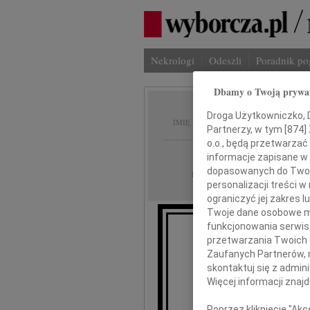
Nekrologi
Odeszli
Poradnik p
Dbamy o Twoją prywa
Maria 
Droga Użytkowniczko, Dr
IMIĘ I NAZWISKO:
Partnerzy, w tym [
874
]
o.o., będą przetwarzać 
Wrocław
REGION:
informacje zapisane w
dopasowanych do Twoich
04.04.2018
DATA EMISJI:
personalizacji treści 
ograniczyć jej zakres
Twoje dane osobowe mo
funkcjonowania serwisó
przetwarzania Twoich da
Zaufanych Partnerów, 
skontaktuj się z admin
Pani d
Więcej informacji znaj
ser
Poprzez kliknięcie "Ak