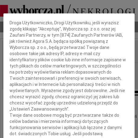
Dbamy o Twoją prywatność
Droga Użytkowniczko, Drogi Użytkowniku, jeśli wyrazisz
Nekrologi
Odeszli
Poradnik pogrzebowy
zgodę klikając "Akceptuję", Wyborcza sp. z o.o. oraz jej
Zaufani Partnerzy, w tym [
874
] Zaufanych Partnerów IAB,
jak również Agora S.A. będąca spółką powiązaną z
Wyborcza sp. z o.o., będą przetwarzać Twoje dane
Maria Maczulonis
osobowe takie jak adresy IP, adresy e-mail czy
IMIĘ I NAZWISKO:
identyfikatory plików cookie lub inne informacje zapisane w
tych plikach do celów marketingowych, w szczególności
Wrocław
REGION:
na potrzeby wyświetlania reklam dopasowanych do
04.04.2018
DATA EMISJI:
Twoich zainteresowań i preferencji w swoich serwisach,
aplikacjach i w Internecie lub personalizacji treści w nich
wyświetlanych. Wyrażenie zgody jest dobrowolne. Jeśli nie
chcesz wyrazić zgody, chcesz ograniczyć jej zakres lub
chcesz wycofać zgodę uprzednio udzieloną przejdź do
Podziękowanie
„Ustawień Zaawansowanych”.
Twoje dane osobowe mogą być przetwarzane także do
Dziękujemy lekarzom oraz całemu personelowi
celów badania i mierzenia informacji dotyczących
Szpitala im. A. Falkiewicza we Wrocławiu
funkcjonowania serwisów i aplikacji lub łączone z danymi
za opiekę, troskę i szacunek dla pacjenta.
dot. świadczonych Tobie usług. Jeśli podstawą