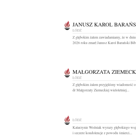
JANUSZ KAROL BARAŃS
ŁÓDŹ
Z głębokim żalem zawiadamiamy, że w dniu
2026 roku zmarł Janusz Karol Barański Bibli
MAŁGORZATA ZIEMEC
ŁÓDŹ
Z głębokim żalem przyjęliśmy wiadomość o
dr Małgorzaty Ziemeckiej wieloletniej...
ŁÓDŹ
Katarzynie Woźniak wyrazy głębokiego wsp
i szczere kondolencje z powodu śmierci...