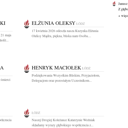
Janusz
Z głęb
+ więc
KI
ELŻUNIA OLEKSY
ŁÓDŹ
17 kwietnia 2026 odeszła nasza Kuzynka Elżunia
 21 maja
Oleksy Mądra, piękna, bliska nam Osoba....
ofil...
KA
HENRYK MACIOŁEK
ŁÓDŹ
Podziękowania Wszystkim Bliskim, Przyjaciołom,
 śmierci
Delegacjom oraz pozostałym Uczestnikom...
ŁÓDŹ
ółczucia
Naszej Drogiej Koleżance Katarzynie Woźniak
składamy wyrazy głębokiego współczucia z...