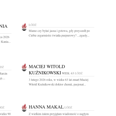
NIA
ŁÓDŹ
Mamo czy byłaś jasna i gotowa, gdy przyszedł po
Ciebie zegarmistrz światła purpurowy? ...zgasły...
ca 2026
 Kania...
MACIEJ WITOLD
DŹ
KUŹNIKOWSKI
Marcin
WIEK: 63
ŁÓDŹ
....
3 lutego 2026 roku, w wieku 63 lat zmarł Maciej
Witold Kuźnikowski doktor chemii, pasjonat...
HANNA MAKAL
ÓDŹ
ŁÓDŹ
wieku 90
Z wielkim żalem przyjęłam wiadomość o nagłym