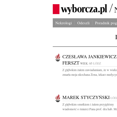
Nekrologi
Odeszli
Poradnik po
CZESŁAWA JANKIEWICZ
FERSZT
WIEK: 85
ŁÓDŹ
Z głębokim żalem zawiadamiam, że w wieku
zmarła moja ukochana Żona, lekarz medycyn
MAREK STYCZYŃSKI
ŁÓD
Z głębokim smutkiem i żalem przyjęliśmy
wiadomość o śmierci Pana prof. dra hab. Ma