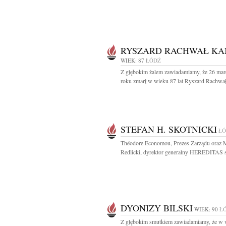
RYSZARD RACHWAŁ KA
WIEK: 87
ŁÓDŹ
Z głębokim żalem zawiadamiamy, że 26 mar
roku zmarł w wieku 87 lat Ryszard Rachwał
STEFAN H. SKOTNICKI
ŁÓ
Théodore Economou, Prezes Zarządu oraz 
Redlicki, dyrektor generalny HEREDITAS sp
DYONIZY BILSKI
WIEK: 90
Ł
Z głębokim smutkiem zawiadamiamy, że w 