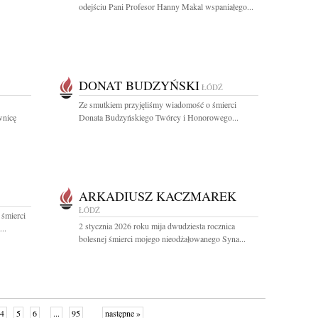
odejściu Pani Profesor Hanny Makal wspaniałego...
DONAT BUDZYŃSKI
ŁÓDŹ
Ze smutkiem przyjęliśmy wiadomość o śmierci
wnicę
Donata Budzyńskiego Twórcy i Honorowego...
ARKADIUSZ KACZMAREK
ŁÓDŹ
 śmierci
2 stycznia 2026 roku mija dwudziesta rocznica
..
bolesnej śmierci mojego nieodżałowanego Syna...
4
5
6
...
95
następne »