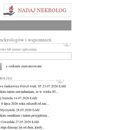
 nekrologów i wspomnień
wisko lub numer ogłoszenia:
+ szukanie zaawansowane
KROLOGI
wa Jankiewicz-Ferszt
wiek: 85
23.07.2026
Łódź
okim żalem zawiadamiam, że w wieku 85...
j Szereda
14.07.2026
Łódź
8 lipca 2026 roku odszedł od nas...
Styczyński
28.05.2026
Łódź
okim smutkiem i żalem przyjęliśmy...
z Gwizdała
27.05.2026
Łódź
 mija dziesięć lat od dnia, kiedy...