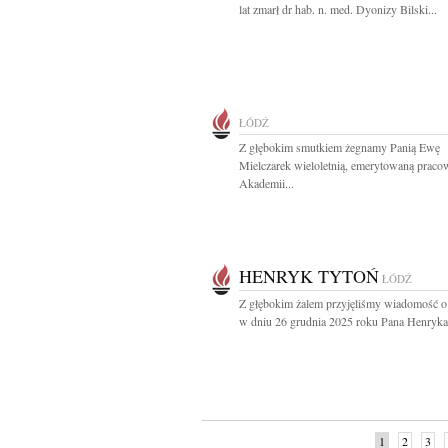
lat zmarł dr hab. n. med. Dyonizy Bilski...
ŁÓDŹ
Z głębokim smutkiem żegnamy Panią Ewę
Mielczarek wieloletnią, emerytowaną praco
Akademii...
HENRYK TYTOŃ
ŁÓDŹ
Z głębokim żalem przyjęliśmy wiadomość o
w dniu 26 grudnia 2025 roku Pana Henryka.
1
2
3