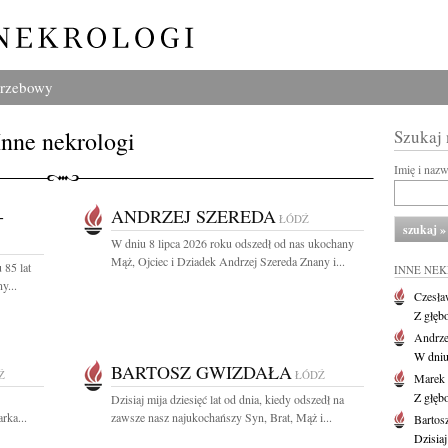
grzebowy
Inne nekrologi
Szukaj
Imię i naz
-
ANDRZEJ SZEREDA
ŁÓDŹ
W dniu 8 lipca 2026 roku odszedł od nas ukochany
Mąż, Ojciec i Dziadek Andrzej Szereda Znany i...
 85 lat
INNE NE
y...
Czesła
Z głęb
Andrze
W dniu 
BARTOSZ GWIZDAŁA
Ź
ŁÓDŹ
Marek 
Z głęb
Dzisiaj mija dziesięć lat od dnia, kiedy odszedł na
rka...
zawsze nasz najukochańszy Syn, Brat, Mąż i...
Bartos
Dzisiaj