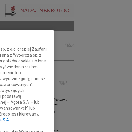
 nekrologów i wspomnień
. z o.o. oraz jej Zaufani
zwisko lub numer ogłoszenia:
ązaną z Wyborcza sp. z
ry plików cookie lub inne
wyświetlania reklam
+ szukanie zaawansowane
ernecie lub
sz wyrazić zgody, chcesz
KROLOGI
 Zaawansowanych”.
8.2026
Warszawa
 dotyczących
j kochanej i dzielnej Marylce Butruk...
li podstawą
 Tadeusz Duniec
wiek: 79
07.08.2026
Warszawa
nej – Agora S.A. – lub
lkim żalem przyjęliśmy wiadomość, że 29...
aawansowanych” lub
rzata Kościelska
07.08.2026
Warszawa
rego jest kierowany.
u 3 sierpnia 2026 roku zmarła Profesor...
a S.A.
iusz Butruk
05.08.2026
Warszawa
omnym żalem przyjęliśmy wiadomość o...
ypu cookie Wyborczej sp.