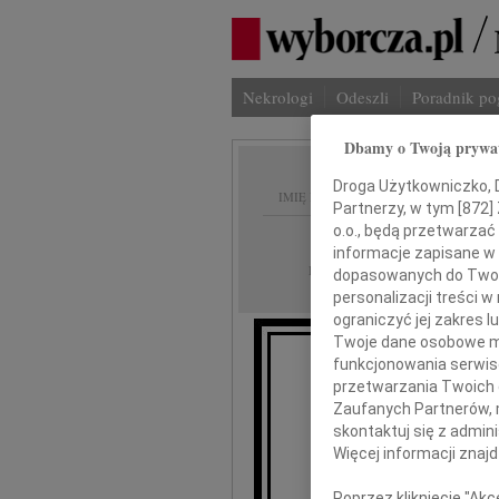
Nekrologi
Odeszli
Poradnik p
Dbamy o Twoją prywa
Droga Użytkowniczko, Dr
IMIĘ I NAZWISKO:
Partnerzy, w tym [
872
]
o.o., będą przetwarzać 
Warszawa
REGION:
informacje zapisane w
04.05.2010
DATA EMISJI:
dopasowanych do Twoich
personalizacji treści 
ograniczyć jej zakres
Twoje dane osobowe mo
funkcjonowania serwisó
przetwarzania Twoich da
Zaufanych Partnerów, 
jeśl
skontaktuj się z admin
Więcej informacji znaj
Iw
Poprzez kliknięcie "Ak