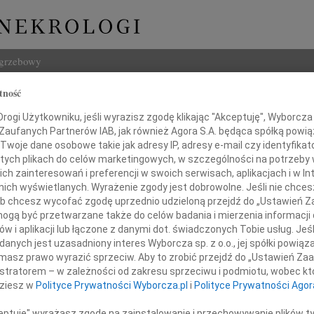
ogrzebowy
tność
Szukaj
ogi Użytkowniku, jeśli wyrazisz zgodę klikając "Akceptuję", Wyborcza sp
Imię i na
 Zaufanych Partnerów IAB, jak również Agora S.A. będąca spółką powi
Twoje dane osobowe takie jak adresy IP, adresy e-mail czy identyfikato
 tych plikach do celów marketingowych, w szczególności na potrzeby 
 zainteresowań i preferencji w swoich serwisach, aplikacjach i w Int
w nich wyświetlanych. Wyrażenie zgody jest dobrowolne. Jeśli nie chce
INNE NE
 lub chcesz wycofać zgodę uprzednio udzieloną przejdź do „Ustawień
07.0
gą być przetwarzane także do celów badania i mierzenia informacji
Nasze
w i aplikacji lub łączone z danymi dot. świadczonych Tobie usług. Jeś
Jacek
"Ludzie nie umierają,
nych jest uzasadniony interes Wyborcza sp. z o.o., jej spółki powiąza
Z wie
masz prawo wyrazić sprzeciw. Aby to zrobić przejdź do „Ustawień Z
i pozostają w naszej pamięci"
Małgo
istratorem – w zależności od zakresu sprzeciwu i podmiotu, wobec któ
W dni
dziesz w
Polityce Prywatności Wyborcza.pl
i
Polityce Prywatności Agor
Eugen
onie Marczewskiej
Z ogr
ceptuję" wyrażasz zgodę na zainstalowanie i przechowywanie plików t