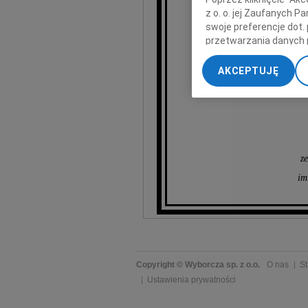
z o. o. jej Zaufanych 
s
swoje preferencje dot.
przetwarzania danych 
„Ustawienia zaawansow
AKCEPTUJĘ
My, nasi Zaufani Part
dokładnych danych geol
Przechowywanie informa
treści, badnie odbiorcó
z
im
Copyright © Wyborcza sp. z o.o.
O nas
St
Ustawienia prywatności