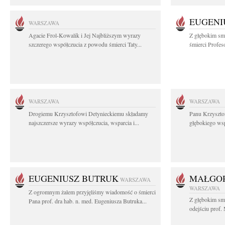
EUGENI
WARSZAWA
Agacie Frol-Kowalik i Jej Najbliższym wyrazy
Z głębokim sm
szczerego współczucia z powodu śmierci Taty...
śmierci Profes
WARSZAWA
WARSZAWA
Drogiemu Krzysztofowi Detynieckiemu składamy
Panu Krzyszto
najszczersze wyrazy współczucia, wsparcia i...
głębokiego ws
EUGENIUSZ BUTRUK
MAŁGOR
WARSZAWA
WARSZAWA
Z ogromnym żalem przyjęliśmy wiadomość o śmierci
Z głębokim sm
Pana prof. dra hab. n. med. Eugeniusza Butruka...
odejściu prof. 