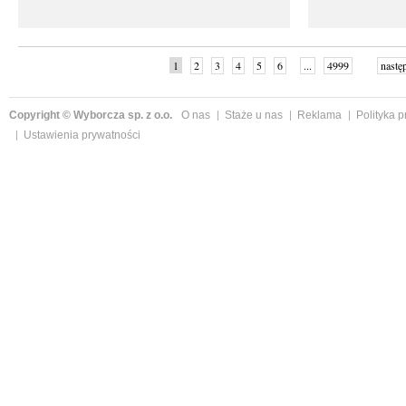
1
2
3
4
5
6
...
4999
nastę
Copyright © Wyborcza sp. z o.o.
O nas
Staże u nas
Reklama
Polityka 
Ustawienia prywatności