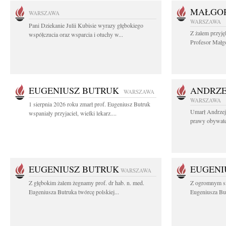
MAŁGOR
WARSZAWA
WARSZAWA
Pani Dziekanie Julii Kubisie wyrazy głębokiego
Z żalem przyję
współczucia oraz wsparcia i otuchy w...
Profesor Małgo
EUGENIUSZ BUTRUK
ANDRZE
WARSZAWA
WARSZAWA
1 sierpnia 2026 roku zmarł prof. Eugeniusz Butruk
Umarł Andrzej
wspaniały przyjaciel, wielki lekarz....
prawy obywatel
EUGENIUSZ BUTRUK
EUGENI
WARSZAWA
Z głębokim żalem żegnamy prof. dr hab. n. med.
Z ogromnym sm
Eugeniusza Butruka twórcę polskiej...
Eugeniusza But