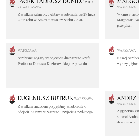
JACEK TADEUSZ DUNIEC
MAŁGOR
WIEK:
79
WARSZAWA
WARSZAWA
Z wielkim żalem przyjęliśmy wiadomość, że 29 lipca
W dniu 3 sierp
2026 roku w Australii zmarł w wieku 79 lat...
Małgorzata Koś
praktyka...
WARSZAWA
WARSZAWA
Serdeczne wyrazy współczucia dla naszego Szefa
Naszej Serdec
Profesora Dariusza Koziorowskiego z powodu...
wyrazy głęboki
EUGENIUSZ BUTRUK
ANDRZE
WARSZAWA
WARSZAWA
Z wielkim smutkiem przyjęliśmy wiadomość o
Z głębokim sm
odejściu na zawsze Naszego Przyjaciela Wybitnego...
śmierci Andrz
dziennikarza,...