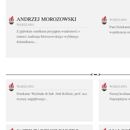
ANDRZEJ MOROZOWSKI
WARSZAWA
WARSZAWA
Pani Dziekanie
Z głębokim smutkiem przyjąłem wiadomość o
współczucia or
śmierci Andrzeja Morozowskiego wybitnego
dziennikarza,...
WARSZAWA
WARSZAWA
Dziekanie Wydziału dr hab. Julii Kubisie, prof. ucz.
Naszej kochane
wyrazy najgłębszego...
Najcieplejsze 