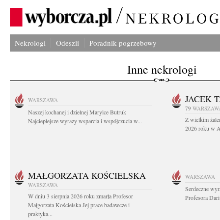
Nekrologi
Odeszli
Poradnik pogrzebowy
Inne nekrologi
JACEK 
WARSZAWA
79
WARSZAW
Naszej kochanej i dzielnej Marylce Butruk
Z wielkim żale
Najcieplejsze wyrazy wsparcia i współczucia w...
2026 roku w Au
MAŁGORZATA KOŚCIELSKA
WARSZAWA
WARSZAWA
Serdeczne wyr
W dniu 3 sierpnia 2026 roku zmarła Profesor
Profesora Dar
Małgorzata Kościelska Jej prace badawcze i
praktyka...