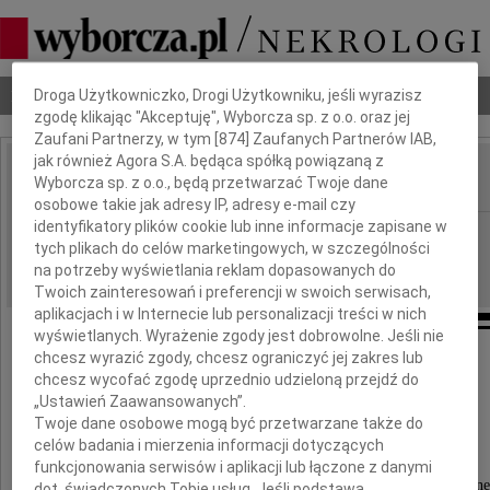
Dbamy o Twoją prywatność
Nekrologi
Odeszli
Poradnik pogrzebowy
Droga Użytkowniczko, Drogi Użytkowniku, jeśli wyrazisz
zgodę klikając "Akceptuję", Wyborcza sp. z o.o. oraz jej
Zaufani Partnerzy, w tym [
874
] Zaufanych Partnerów IAB,
jak również Agora S.A. będąca spółką powiązaną z
Wyborcza sp. z o.o., będą przetwarzać Twoje dane
IMIĘ I NAZWISKO:
osobowe takie jak adresy IP, adresy e-mail czy
identyfikatory plików cookie lub inne informacje zapisane w
Warszawa
REGION:
tych plikach do celów marketingowych, w szczególności
04.05.2010
DATA EMISJI:
na potrzeby wyświetlania reklam dopasowanych do
Twoich zainteresowań i preferencji w swoich serwisach,
aplikacjach i w Internecie lub personalizacji treści w nich
wyświetlanych. Wyrażenie zgody jest dobrowolne. Jeśli nie
chcesz wyrazić zgody, chcesz ograniczyć jej zakres lub
chcesz wycofać zgodę uprzednio udzieloną przejdź do
Róży Malczewskiej
„Ustawień Zaawansowanych”.
Twoje dane osobowe mogą być przetwarzane także do
celów badania i mierzenia informacji dotyczących
Członkowi Zarządu
funkcjonowania serwisów i aplikacji lub łączone z danymi
Stołecznego Przedsiębiorstwa Energetyki Cieplne
dot. świadczonych Tobie usług. Jeśli podstawą