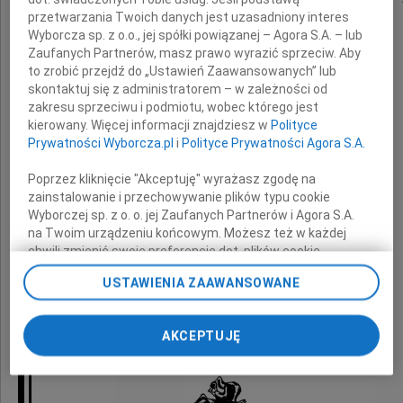
przetwarzania Twoich danych jest uzasadniony interes
Wyborcza sp. z o.o., jej spółki powiązanej – Agora S.A. – lub
oraz Jej
Zaufanych Partnerów, masz prawo wyrazić sprzeciw. Aby
to zrobić przejdź do „Ustawień Zaawansowanych” lub
skontaktuj się z administratorem – w zależności od
Rodzinie
zakresu sprzeciwu i podmiotu, wobec którego jest
kierowany. Więcej informacji znajdziesz w
Polityce
Prywatności Wyborcza.pl
i
Polityce Prywatności Agora S.A.
składamy najszczersze wyrazy współczucia
z powodu śmierci
Poprzez kliknięcie "Akceptuję" wyrażasz zgodę na
zainstalowanie i przechowywanie plików typu cookie
Wyborczej sp. z o. o. jej Zaufanych Partnerów i Agora S.A.
na Twoim urządzeniu końcowym. Możesz też w każdej
Siostry
chwili zmienić swoje preferencje dot. plików cookie,
ponownie wywołując narzędzie do zarządzania Twoimi
USTAWIENIA ZAAWANSOWANE
preferencjami dot. przetwarzania danych poprzez
odnośnik „Ustawienia prywatności” w stopce serwisu i
przechodząc do sekcji „Ustawienia zaawansowane”.
Zarząd i pracownicy SPEC
AKCEPTUJĘ
Zmiana ustawień plików cookie możliwa jest także za
pomocą ustawień przeglądarki.
My, nasi Zaufani Partnerzy i Agora S.A. możemy