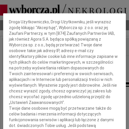
Dbamy o Twoją prywatność
Droga Użytkowniczko, Drogi Użytkowniku, jeśli wyrazisz
Nekrologi
Odeszli
Poradnik pogrzebowy
zgodę klikając "Akceptuję", Wyborcza sp. z o.o. oraz jej
Zaufani Partnerzy, w tym [
874
] Zaufanych Partnerów IAB,
jak również Agora S.A. będąca spółką powiązaną z
Wyborcza sp. z o.o., będą przetwarzać Twoje dane
osobowe takie jak adresy IP, adresy e-mail czy
IMIĘ I NAZWISKO:
identyfikatory plików cookie lub inne informacje zapisane w
Warszawa
REGION:
tych plikach do celów marketingowych, w szczególności
na potrzeby wyświetlania reklam dopasowanych do
04.05.2010
DATA EMISJI:
Twoich zainteresowań i preferencji w swoich serwisach,
aplikacjach i w Internecie lub personalizacji treści w nich
wyświetlanych. Wyrażenie zgody jest dobrowolne. Jeśli nie
chcesz wyrazić zgody, chcesz ograniczyć jej zakres lub
chcesz wycofać zgodę uprzednio udzieloną przejdź do
Pani
„Ustawień Zaawansowanych”.
Twoje dane osobowe mogą być przetwarzane także do
Barbarze Waśkiewicz
celów badania i mierzenia informacji dotyczących
funkcjonowania serwisów i aplikacji lub łączone z danymi
dot. świadczonych Tobie usług. Jeśli podstawą