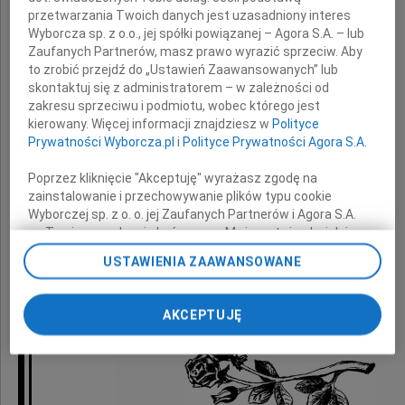
przetwarzania Twoich danych jest uzasadniony interes
najserdeczniejsze wyrazy współczucia
Wyborcza sp. z o.o., jej spółki powiązanej – Agora S.A. – lub
z powodu śmierci
Zaufanych Partnerów, masz prawo wyrazić sprzeciw. Aby
to zrobić przejdź do „Ustawień Zaawansowanych” lub
skontaktuj się z administratorem – w zależności od
Ojca
zakresu sprzeciwu i podmiotu, wobec którego jest
kierowany. Więcej informacji znajdziesz w
Polityce
Prywatności Wyborcza.pl
i
Polityce Prywatności Agora S.A.
Poprzez kliknięcie "Akceptuję" wyrażasz zgodę na
składają
zainstalowanie i przechowywanie plików typu cookie
Wyborczej sp. z o. o. jej Zaufanych Partnerów i Agora S.A.
na Twoim urządzeniu końcowym. Możesz też w każdej
chwili zmienić swoje preferencje dot. plików cookie,
pracownicy
USTAWIENIA ZAAWANSOWANE
ponownie wywołując narzędzie do zarządzania Twoimi
Spółki "Mennica Ochrona"
preferencjami dot. przetwarzania danych poprzez
odnośnik „Ustawienia prywatności” w stopce serwisu i
AKCEPTUJĘ
przechodząc do sekcji „Ustawienia zaawansowane”.
Zmiana ustawień plików cookie możliwa jest także za
pomocą ustawień przeglądarki.
My, nasi Zaufani Partnerzy i Agora S.A. możemy