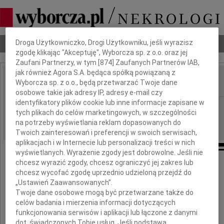
Dbamy o Twoją prywatność
Droga Użytkowniczko, Drogi Użytkowniku, jeśli wyrazisz
Nekrologi
Odeszli
Poradnik pogrzebowy
zgodę klikając "Akceptuję", Wyborcza sp. z o.o. oraz jej
Zaufani Partnerzy, w tym [
874
] Zaufanych Partnerów IAB,
jak również Agora S.A. będąca spółką powiązaną z
Wyborcza sp. z o.o., będą przetwarzać Twoje dane
IMIĘ I NAZWISKO:
osobowe takie jak adresy IP, adresy e-mail czy
identyfikatory plików cookie lub inne informacje zapisane w
Warszawa
REGION:
tych plikach do celów marketingowych, w szczególności
04.05.2010
DATA EMISJI:
na potrzeby wyświetlania reklam dopasowanych do
Twoich zainteresowań i preferencji w swoich serwisach,
aplikacjach i w Internecie lub personalizacji treści w nich
wyświetlanych. Wyrażenie zgody jest dobrowolne. Jeśli nie
chcesz wyrazić zgody, chcesz ograniczyć jej zakres lub
chcesz wycofać zgodę uprzednio udzieloną przejdź do
Panu Prezesowi
„Ustawień Zaawansowanych”.
Twoje dane osobowe mogą być przetwarzane także do
celów badania i mierzenia informacji dotyczących
Lechowi Piaseckiemu
funkcjonowania serwisów i aplikacji lub łączone z danymi
dot. świadczonych Tobie usług. Jeśli podstawą