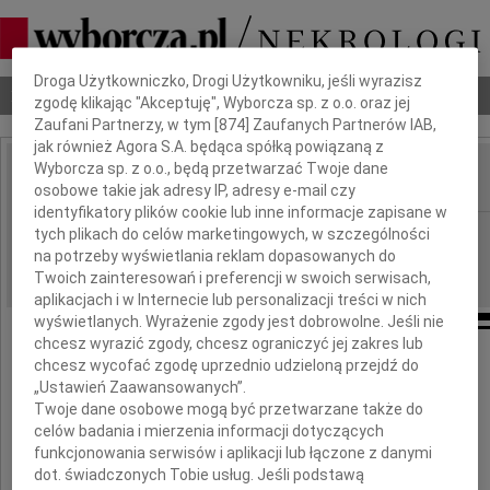
Dbamy o Twoją prywatność
Droga Użytkowniczko, Drogi Użytkowniku, jeśli wyrazisz
Nekrologi
Odeszli
Poradnik pogrzebowy
zgodę klikając "Akceptuję", Wyborcza sp. z o.o. oraz jej
Zaufani Partnerzy, w tym [
874
] Zaufanych Partnerów IAB,
jak również Agora S.A. będąca spółką powiązaną z
Wyborcza sp. z o.o., będą przetwarzać Twoje dane
osobowe takie jak adresy IP, adresy e-mail czy
IMIĘ I NAZWISKO:
identyfikatory plików cookie lub inne informacje zapisane w
Rzeszów
tych plikach do celów marketingowych, w szczególności
REGION:
na potrzeby wyświetlania reklam dopasowanych do
04.04.2017
DATA EMISJI:
Twoich zainteresowań i preferencji w swoich serwisach,
aplikacjach i w Internecie lub personalizacji treści w nich
wyświetlanych. Wyrażenie zgody jest dobrowolne. Jeśli nie
chcesz wyrazić zgody, chcesz ograniczyć jej zakres lub
chcesz wycofać zgodę uprzednio udzieloną przejdź do
Pani
„Ustawień Zaawansowanych”.
Annie Leśniak
Twoje dane osobowe mogą być przetwarzane także do
celów badania i mierzenia informacji dotyczących
Pracownikowi Urzędu Miasta Rzeszowa
funkcjonowania serwisów i aplikacji lub łączone z danymi
dot. świadczonych Tobie usług. Jeśli podstawą