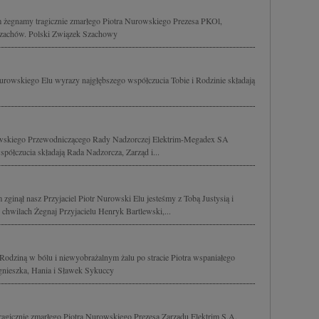
 żegnamy tragicznie zmarłego Piotra Nurowskiego Prezesa PKOl,
a szachów. Polski Związek Szachowy
rowskiego Elu wyrazy najgłębszego współczucia Tobie i Rodzinie składają
owskiego Przewodniczącego Rady Nadzorczej Elektrim-Megadex SA
półczucia składają Rada Nadzorcza, Zarząd i...
ginął nasz Przyjaciel Piotr Nurowski Elu jesteśmy z Tobą Justysią i
 chwilach Żegnaj Przyjacielu Henryk Bartlewski,...
 Rodziną w bólu i niewyobrażalnym żalu po stracie Piotra wspaniałego
gnieszka, Hania i Sławek Sykuccy
agicznie zmarłego Piotra Nurowskiego Prezesa Zarządu Elektrim S.A.