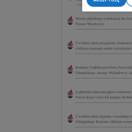
AKCEPTUJĘ
My, nasi Zaufani Part
dokładnych danych geol
Przechowywanie informa
Wyrazy głębokiego współczucia dla Just
treści, badnie odbiorcó
Tomasz Wasyłyszyn
Z wielkim żalem przyjęliśmy wiadomość 
wielkiego pasjonata sportu i przyjaciel
Rodzinie i Najbliższym Piotra Nurowsk
Olimpijskiego, naszego Wykładowcy, skł
Z głębokim żalem przyjąłem wiadomość o
Nurowskiego Cześć Ich pamięci. Rodzini
Z wielkim żalem żegnamy wspaniałego C
Olimpijskiego Rodzinie i Bliskim wyrazy 