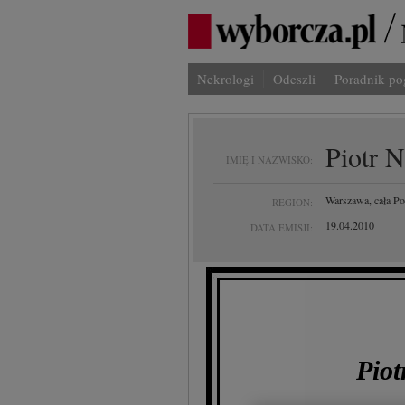
Nekrologi
Odeszli
Poradnik p
Piotr 
IMIĘ I NAZWISKO:
Warszawa, cała Po
REGION:
19.04.2010
DATA EMISJI:
Pio