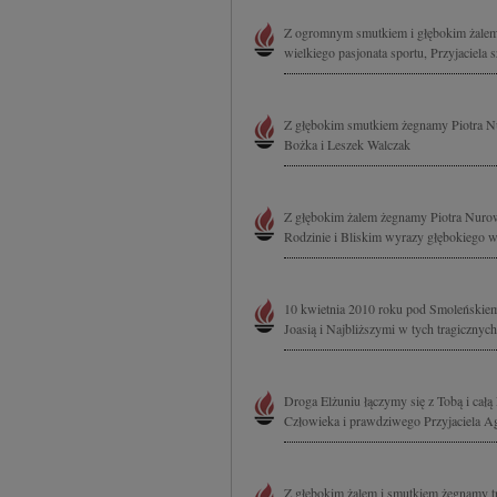
Z ogromnym smutkiem i głębokim żalem
wielkiego pasjonata sportu, Przyjaciel
Z głębokim smutkiem żegnamy Piotra Nu
Bożka i Leszek Walczak
Z głębokim żalem żegnamy Piotra Nur
Rodzinie i Bliskim wyrazy głębokiego ws
10 kwietnia 2010 roku pod Smoleńskiem z
Joasią i Najbliższymi w tych tragicznych
Droga Elżuniu łączymy się z Tobą i całą
Człowieka i prawdziwego Przyjaciela A
Z głębokim żalem i smutkiem żegnamy tr