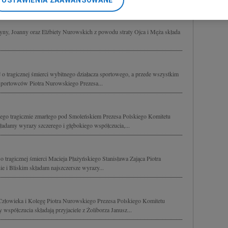
USTAWIENIA ZAAWANSOWANE
nerzy i Agora S.A. możemy przetwarzać dane osobowe w następującyc
okalizacyjnych. Aktywne skanowanie charakterystyki urządzenia do ce
cji na urządzeniu lub dostęp do nich. Spersonalizowane reklamy i tre
yny, Joanny oraz Elżbiety Nurowskich z powodu straty Ojca i Męża składa
w i ulepszanie usług.
Lista Zaufanych Partnerów
o tragicznej śmierci wybitnego działacza sportowego, a przede wszystkim
a sportowców Piotra Nurowskiego Prezesa...
iego tragicznie zmarłego pod Smoleńskiem Prezesa Polskiego Komitetu
adamy wyrazy szczerego i głębokiego współczucia,...
 tragicznej śmierci Macieja Płażyńskiego Stanisława Zająca Piotra
e i Bliskim składam najszczersze wyrazy...
złowieka i Kolegę Piotra Nurowskiego Prezesa Polskiego Komitetu
współczucia składają przyjaciele z Żoliborza Janusz...