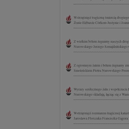
Wstrząśnięci tragiczną śmiercią drogieg
Żonie Elżbiecie Córkom Justynie i Joannie
Z wielkim bólem żegnamy naszych drogi
Nurowskiego Jerzego Szmajdzińskiego
Z ogromnym żalem i bólem żegnamy zmarłe
Smoleńskiem Piotra Nurowskiego Prezes
Wyrazy serdecznego żalu i współczucia E
Nurowskiego składają, łącząc się z Wami
Wstrząśnięci rozmiarem tragicznej katas
Jarosława Florczaka Franciszka Gągora