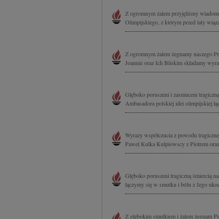
Z ogromnym żalem przyjęliśmy wiadomo
Olimpijskiego, z którym przed laty wią
Z ogromnym żalem żegnamy naszego Przy
Joannie oraz Ich Bliskim składamy wyra
Głęboko poruszeni i zasmuceni tragiczn
Ambasadora polskiej idei olimpijskiej łą
Wyrazy współczucia z powodu tragicznej
Paweł Kulka Kulpiowscy z Piotrem oraz
Głęboko poruszeni tragiczną śmiercią n
łączymy się w smutku i bólu z Jego ukoc
Z głębokim smutkiem i żalem żegnam Pi