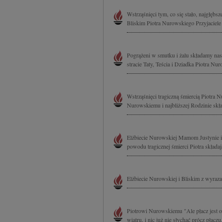
Wstrząśnięci tym, co się stało, najgłęb
Bliskim Piotra Nurowskiego Przyjaciele k
Pogrążeni w smutku i żalu składamy nas
stracie Taty, Teścia i Dziadka Piotra N
Wstrząśnięci tragiczną śmiercią Piotra
Nurowskiemu i najbliższej Rodzinie skła
Elżbiecie Nurowskiej Mamom Justynie i
powodu tragicznej śmierci Piotra składa
Elżbiecie Nurowskiej i Bliskim z wyraza
Piotrowi Nurowskiemu "Ale płacz jest o
wiatru, i nic już nie słychać prócz płacz