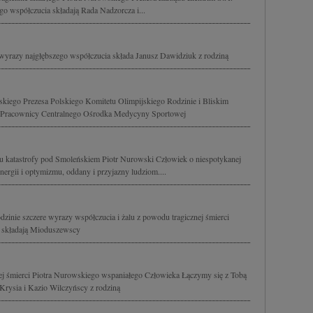
go współczucia składają Rada Nadzorcza i...
wyrazy najgłębszego współczucia składa Janusz Dawidziuk z rodziną
kiego Prezesa Polskiego Komitetu Olimpijskiego Rodzinie i Bliskim
 i Pracownicy Centralnego Ośrodka Medycyny Sportowej
ku katastrofy pod Smoleńskiem Piotr Nurowski Człowiek o niespotykanej
nergii i optymizmu, oddany i przyjazny ludziom....
odzinie szczere wyrazy współczucia i żalu z powodu tragicznej śmierci
o składają Mioduszewscy
nej śmierci Piotra Nurowskiego wspaniałego Człowieka Łączymy się z Tobą
Krysia i Kazio Wilczyńscy z rodziną