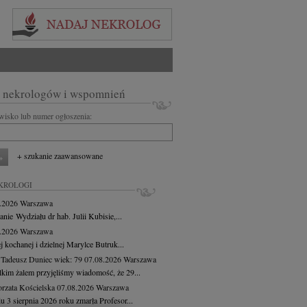
 nekrologów i wspomnień
zwisko lub numer ogłoszenia:
+ szukanie zaawansowane
KROLOGI
8.2026
Warszawa
anie Wydziału dr hab. Julii Kubisie,...
8.2026
Warszawa
j kochanej i dzielnej Marylce Butruk...
 Tadeusz Duniec
wiek: 79
07.08.2026
Warszawa
lkim żalem przyjęliśmy wiadomość, że 29...
rzata Kościelska
07.08.2026
Warszawa
u 3 sierpnia 2026 roku zmarła Profesor...