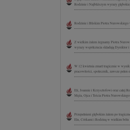
Rodzinie i Najbliższym wyrazy głębokie
Rodzinie i Bliskim Piotra Nurowskiego 
Z wielkim żalem żegnamy Piotra Nurows
wyrazy współczucia składają Dyrektor
W 12 kwietnia zmarł tragicznie w wyni
pracowitości, społecznik, zawsze pełen e
Eli, Joannie i Krzysztofowi oraz całej R
Męża, Ojca i Teścia Piotra Nurowskieg
Przepełnieni głębokim żalem po tragicz
Elu, Córkami i Rodziną w wielkim bólu 