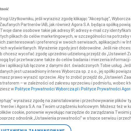
07.0
tność
rdeczne wyrazy współczucia
Serde
+ wię
ogi Użytkowniku, jeśli wyrazisz zgodę klikając "Akceptuję", Wyborcza sp
 Zaufanych Partnerów IAB, jak również Agora S.A. będąca spółką powi
NAJNOWS
Żonie Elżbiecie
Twoje dane osobowe takie jak adresy IP, adresy e-mail czy identyfikato
07.0
 tych plikach do celów marketingowych, w szczególności na potrzeby 
Córkom
07.0
 zainteresowań i preferencji w swoich serwisach, aplikacjach i w Int
Jacek
w nich wyświetlanych. Wyrażenie zgody jest dobrowolne. Jeśli nie chce
i
Małgo
 lub chcesz wycofać zgodę uprzednio udzieloną przejdź do „Ustawień
Bliskim
Marek
gą być przetwarzane także do celów badania i mierzenia informacji
Jerzy
w i aplikacji lub łączone z danymi dot. świadczonych Tobie usług. Jeś
Asia
nych jest uzasadniony interes Wyborcza sp. z o.o., jej spółki powiąza
masz prawo wyrazić sprzeciw. Aby to zrobić przejdź do „Ustawień Z
07.0
 i Jan Matuszewiczowie z rodziną
istratorem – w zależności od zakresu sprzeciwu i podmiotu, wobec któ
Eugen
dziesz w
Polityce Prywatności Wyborcza.pl
i
Polityce Prywatności Agor
Kryst
+ wię
ceptuję" wyrażasz zgodę na zainstalowanie i przechowywanie plików t
nne kondolencje
Partnerów i Agora S.A. na Twoim urządzeniu końcowym. Możesz też w ka
 plików cookie, ponownie wywołując narzędzie do zarządzania Twoimi 
poprzez odnośnik „Ustawienia prywatności” w stopce serwisu i przec
ane”. Zmiana ustawień plików cookie możliwa jest także za pomocą u
Pani Eli Justynie i Joannie z powodu tragicznej śmierci Piotra
olska z rodziną