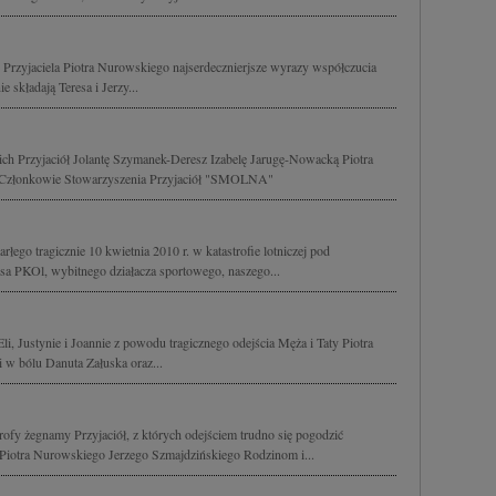
o Przyjaciela Piotra Nurowskiego najserdecznierjsze wyrazy współczucia
 składają Teresa i Jerzy...
ch Przyjaciół Jolantę Szymanek-Deresz Izabelę Jarugę-Nowacką Piotra
 Członkowie Stowarzyszenia Przyjaciół "SMOLNA"
go tragicznie 10 kwietnia 2010 r. w katastrofie lotniczej pod
a PKOl, wybitnego działacza sportowego, naszego...
li, Justynie i Joannie z powodu tragicznego odejścia Męża i Taty Piotra
 w bólu Danuta Załuska oraz...
trofy żegnamy Przyjaciół, z których odejściem trudno się pogodzić
 Piotra Nurowskiego Jerzego Szmajdzińskiego Rodzinom i...