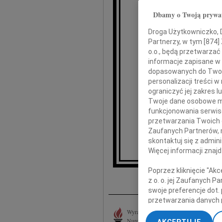
Dbamy o Twoją prywa
se
Droga Użytkowniczko, Dr
Partnerzy, w tym [
874
]
o.o., będą przetwarzać 
informacje zapisane w
dopasowanych do Twoich
personalizacji treści 
ograniczyć jej zakres
Twoje dane osobowe mo
funkcjonowania serwisó
przetwarzania Twoich da
Zaufanych Partnerów, 
Jolanta
skontaktuj się z admin
Więcej informacji znaj
Poprzez kliknięcie "Ak
I
z o. o. jej Zaufanych 
swoje preferencje dot.
przetwarzania danych 
„Ustawienia zaawansow
Wyrazy smutku i głębokiego współczucia 
Nurowskiego składa Małgorzata Dobrow