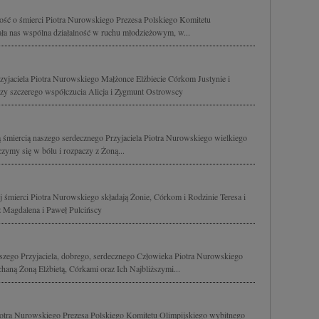
ść o śmierci Piotra Nurowskiego Prezesa Polskiego Komitetu
zała nas wspólna działalność w ruchu młodzieżowym, w...
jaciela Piotra Nurowskiego Małżonce Elżbiecie Córkom Justynie i
zy szczerego współczucia Alicja i Zygmunt Ostrowscy
ą śmiercią naszego serdecznego Przyjaciela Piotra Nurowskiego wielkiego
czymy się w bólu i rozpaczy z Żoną...
 śmierci Piotra Nurowskiego składają Żonie, Córkom i Rodzinie Teresa i
 Magdalena i Paweł Pulcińscy
aszego Przyjaciela, dobrego, serdecznego Człowieka Piotra Nurowskiego
haną Żoną Elżbietą, Córkami oraz Ich Najbliższymi...
otra Nurowskiego Prezesa Polskiego Komitetu Olimpijskiego wybitnego