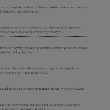
sze wyrazy współczucia składamy Elżbiecie, Justynie, Joannie oraz wszystkim
ochającego życie i ludzi Jagoda i...
ze najszczersze wyrazy współczucia Joasi, Krzysztofowi i Amelce po
urowskiego Kochani, jesteśmy z Wami w tych trudnych...
 Nurowskiego wyrazy głębokiego współczucia Elżbiecie Nurowskiej Jackowi
dają Zbyszek Łagutko, Józek...
 Joannie z Mężami oraz Braciom wyrazy najgłębszego współczucia z
ją w bólu Jadwiga i Witold Rybczyńscy z...
mi głębokiego żalu po stracie Piotra Hania i Robert Perłowscy z córkami
lbrzymim Aniołem, płacz jest olbrzymimi skrzypcami łzy tamują głos
u." Drogi Piotrze, Prawdziwy Przyjacielu i...