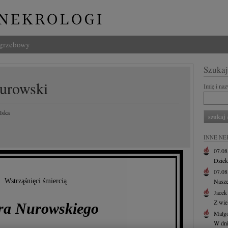
ogrzebowy
Szukaj
Nurowski
Imię i na
lska
INNE NE
07.0
Dziek
07.0
Wstrząśnięci śmiercią
Nasze
Jacek
Z wie
tra Nurowskiego
Małgo
W dni