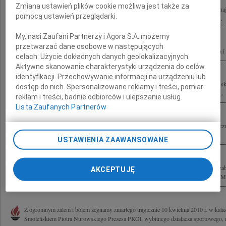
Zmiana ustawień plików cookie możliwa jest także za
Elżbiecie Nurowskiej Mamom Justynie i Joannie z Mężami oraz Braciom wyrazy naj
pomocą ustawień przeglądarki.
powodu tragicznej śmierci Piotra składają w bólu Jadwiga i Witold Rybczyńscy z...
My, nasi Zaufani Partnerzy i Agora S.A. możemy
przetwarzać dane osobowe w następujących
Elżbiecie Nurowskiej i Bliskim z wyrazami głębokiego żalu po stracie Piotra Hania 
celach:
Użycie dokładnych danych geolokalizacyjnych.
Aktywne skanowanie charakterystyki urządzenia do celów
identyfikacji. Przechowywanie informacji na urządzeniu lub
Piotrowi Nurowskiemu "Ale płacz jest olbrzymim Aniołem, płacz jest olbrzymimi sk
dostęp do nich. Spersonalizowane reklamy i treści, pomiar
wiatru, i nic już nie słychać prócz płaczu." Drogi Piotrze, Prawdziwy Przyjacielu i...
reklam i treści, badnie odbiorców i ulepszanie usług.
Lista Zaufanych Partnerów
Wstrząśnięci tragiczną śmiercią drogiego Przyjaciela Piotra Nurowskiego najserdec
Żonie Elżbiecie Córkom Justynie i Joannie składają Teresa i Jerzy...
USTAWIENIA ZAAWANSOWANE
Z wielkim bólem żegnamy naszych drogich Przyjaciół Jolantę Szymanek-Deresz Iza
AKCEPTUJĘ
Nurowskiego Jerzego Szmajdzińskiego Członkowie Stowarzyszenia Przyjaciół 
Z ogromnym żalem i bólem żegnamy zmarłego tragicznie 10 kwietnia 2010 r. w katast
Smoleńskiem Piotra Nurowskiego Prezesa PKOl, wybitnego działacza sportowego, n