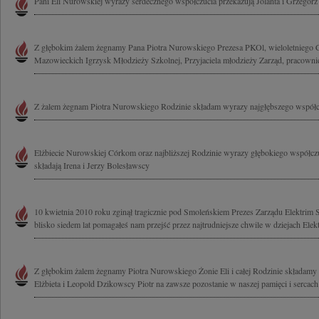
Pani Eli Nurowskiej wyrazy serdecznego współczucia przekazują Jolanta i Grzegorz
Z głębokim żalem żegnamy Pana Piotra Nurowskiego Prezesa PKOl, wieloletniego
Mazowieckich Igrzysk Młodzieży Szkolnej, Przyjaciela młodzieży Zarząd, pracownicy
Z żalem żegnam Piotra Nurowskiego Rodzinie składam wyrazy najgłębszego wspó
Elżbiecie Nurowskiej Córkom oraz najbliższej Rodzinie wyrazy głębokiego współczu
składają Irena i Jerzy Bolesławscy
10 kwietnia 2010 roku zginął tragicznie pod Smoleńskiem Prezes Zarządu Elektrim 
blisko siedem lat pomagałeś nam przejść przez najtrudniejsze chwile w dziejach Elekt
Z głębokim żalem żegnamy Piotra Nurowskiego Żonie Eli i całej Rodzinie składamy 
Elżbieta i Leopold Dzikowscy Piotr na zawsze pozostanie w naszej pamięci i sercach 