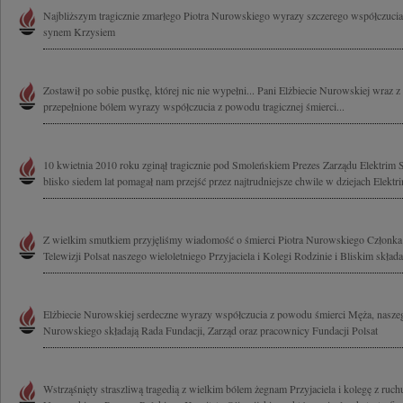
Najbliższym tragicznie zmarłego Piotra Nurowskiego wyrazy szczerego współczucia
synem Krzysiem
Zostawił po sobie pustkę, której nic nie wypełni... Pani Elżbiecie Nurowskiej wraz z
przepełnione bólem wyrazy współczucia z powodu tragicznej śmierci...
10 kwietnia 2010 roku zginął tragicznie pod Smoleńskiem Prezes Zarządu Elektrim 
blisko siedem lat pomagał nam przejść przez najtrudniejsze chwile w dziejach Elektri
Z wielkim smutkiem przyjęliśmy wiadomość o śmierci Piotra Nurowskiego Członka 
Telewizji Polsat naszego wieloletniego Przyjaciela i Kolegi Rodzinie i Bliskim składa
Elżbiecie Nurowskiej serdeczne wyrazy współczucia z powodu śmierci Męża, naszego
Nurowskiego składają Rada Fundacji, Zarząd oraz pracownicy Fundacji Polsat
Wstrząśnięty straszliwą tragedią z wielkim bólem żegnam Przyjaciela i kolegę z ruc