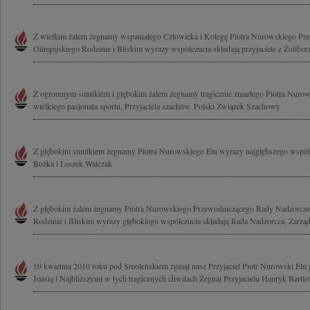
Z wielkim żalem żegnamy wspaniałego Człowieka i Kolegę Piotra Nurowskiego Pre
Olimpijskiego Rodzinie i Bliskim wyrazy współczucia składają przyjaciele z Żoliborz
Z ogromnym smutkiem i głębokim żalem żegnamy tragicznie zmarłego Piotra Nuro
wielkiego pasjonata sportu, Przyjaciela szachów. Polski Związek Szachowy
Z głębokim smutkiem żegnamy Piotra Nurowskiego Elu wyrazy najgłębszego współcz
Bożka i Leszek Walczak
Z głębokim żalem żegnamy Piotra Nurowskiego Przewodniczącego Rady Nadzorcz
Rodzinie i Bliskim wyrazy głębokiego współczucia składają Rada Nadzorcza, Zarząd 
10 kwietnia 2010 roku pod Smoleńskiem zginął nasz Przyjaciel Piotr Nurowski Elu j
Joasią i Najbliższymi w tych tragicznych chwilach Żegnaj Przyjacielu Henryk Bartlew