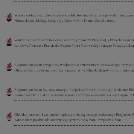
Wyrazy serdecznego żalu i współczucia Eli, Justynie i Joannie z powodu tragicznego 
Nurowskiego składają, łącząc się z Wami w bólu Danuta Załuska oraz...
Wstrząśnięci rozmiarem tragicznej katastrofy żegnamy Przyjaciół, z których odejści
Jarosława Florczaka Franciszka Gągora Piotra Nurowskiego Jerzego Szmajdzińskie
Z ogromnym żalem przyjęliśmy wiadomość o śmierci Piotra Nurowskiego Prezesa P
Olimpijskiego, z którym przed laty wiązała nas wspólna działalność w ruchu młodzi
Z ogromnym żalem żegnamy naszego Przyjaciela Piotra Nurowskiego Małżonce Elżb
Joannie oraz Ich Bliskim składamy wyrazy szczerego współczucia Alicja i Zygmunt
Głęboko poruszeni i zasmuceni tragiczną śmiercią naszego serdecznego Przyjaciela
Ambasadora polskiej idei olimpijskiej łączymy się w bólu i rozpaczy z Żoną...