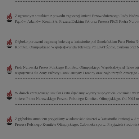
Z ogromnym smutkiem z powodu tragicznej śmierci Przewodniczącego Rady Nadzor
Pątnów-Adamów-Konin SA, Prezesa Elektrim SA oraz Prezesa PKOl Piotra Nurows
Głęboko poruszeni tragiczną śmiercią w katastrofie pod Smoleńskiem Pana Piotra 
Komitetu Olimpijskiego Współzałożyciela Telewizji POLSAT Żonie, Córkom oraz Na
Piotr Nurowski Prezes Polskiego Komitetu Olimpijskiego Współzałożyciel Telewi
współczucia dla Żony Elżbiety Córek Justyny i Joanny oraz Najbliższych Zmarłego 
W dniach szczególnego smutku i żalu składamy wyrazy współczucia Rodzinie i wszy
śmierci Piotra Nurowskiego Prezesa Polskiego Komitetu Olimpijskiego. Od 2005 rok
Z głębokim smutkiem przyjęliśmy wiadomość o śmierci w katastrofie lotniczej w 
Prezesa Polskiego Komitetu Olimpijskiego, Człowieka sportu, Przyjaciela środowisk