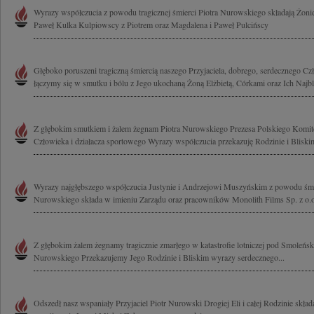
Wyrazy współczucia z powodu tragicznej śmierci Piotra Nurowskiego składają Żonie
Paweł Kulka Kulpiowscy z Piotrem oraz Magdalena i Paweł Pulcińscy
Głęboko poruszeni tragiczną śmiercią naszego Przyjaciela, dobrego, serdecznego C
łączymy się w smutku i bólu z Jego ukochaną Żoną Elżbietą, Córkami oraz Ich Najbl
Z głębokim smutkiem i żalem żegnam Piotra Nurowskiego Prezesa Polskiego Komit
Człowieka i działacza sportowego Wyrazy współczucia przekazuję Rodzinie i Bliskim
Wyrazy najgłębszego współczucia Justynie i Andrzejowi Muszyńskim z powodu śmier
Nurowskiego składa w imieniu Zarządu oraz pracowników Monolith Films Sp. z o.o.
Z głębokim żalem żegnamy tragicznie zmarłego w katastrofie lotniczej pod Smoleńsk
Nurowskiego Przekazujemy Jego Rodzinie i Bliskim wyrazy serdecznego...
Odszedł nasz wspaniały Przyjaciel Piotr Nurowski Drogiej Eli i całej Rodzinie skł