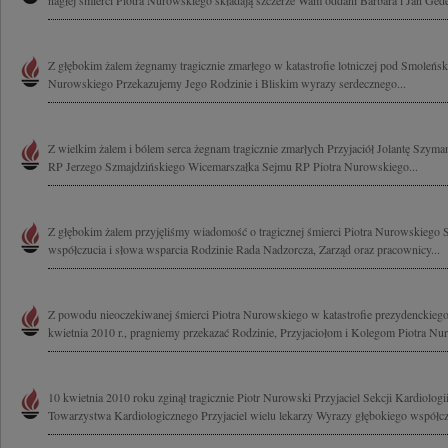
nagłej śmierci Piotra Nurowskiego składają szczerze Wam oddani Barbara i Jan Gede 
Z głębokim żalem żegnamy tragicznie zmarłego w katastrofie lotniczej pod Smoleńsk
Nurowskiego Przekazujemy Jego Rodzinie i Bliskim wyrazy serdecznego...
Z wielkim żalem i bólem serca żegnam tragicznie zmarłych Przyjaciół Jolantę Szym
RP Jerzego Szmajdzińskiego Wicemarszałka Sejmu RP Piotra Nurowskiego...
Z głębokim żalem przyjęliśmy wiadomość o tragicznej śmierci Piotra Nurowskiego
współczucia i słowa wsparcia Rodzinie Rada Nadzorcza, Zarząd oraz pracownicy...
Z powodu nieoczekiwanej śmierci Piotra Nurowskiego w katastrofie prezydenckieg
kwietnia 2010 r., pragniemy przekazać Rodzinie, Przyjaciołom i Kolegom Piotra Nu
10 kwietnia 2010 roku zginął tragicznie Piotr Nurowski Przyjaciel Sekcji Kardiolog
Towarzystwa Kardiologicznego Przyjaciel wielu lekarzy Wyrazy głębokiego współczu