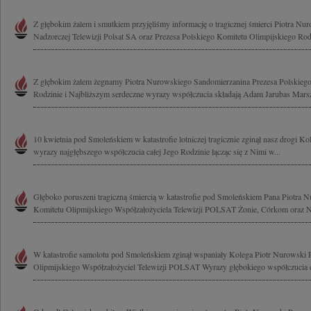
Z głębokim żalem i smutkiem przyjęliśmy informację o tragicznej śmierci Piotra N
Nadzorczej Telewizji Polsat SA oraz Prezesa Polskiego Komitetu Olimpijskiego Rodz
Z głębokim żalem żegnamy Piotra Nurowskiego Sandomierzanina Prezesa Polskiego
Rodzinie i Najbliższym serdeczne wyrazy współczucia składają Adam Jarubas Mars
10 kwietnia pod Smoleńskiem w katastrofie lotniczej tragicznie zginął nasz drogi 
wyrazy najgłębszego współczucia całej Jego Rodzinie łącząc się z Nimi w...
Głęboko poruszeni tragiczną śmiercią w katastrofie pod Smoleńskiem Pana Piotra 
Komitetu Olipmijskiego Współzałożyciela Telewizji POLSAT Żonie, Córkom oraz Na
W katastrofie samolotu pod Smoleńskiem zginął wspaniały Kolega Piotr Nurowski 
Olipmijskiego Współzałożyciel Telewizji POLSAT Wyrazy głębokiego współczucia d