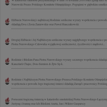
W katastrofie samolotu prezydenckiego w dniu 10 kwietnia 2010 roku zginął nasz ser
Nurowski Prezes Polskiego Komitetu Olimpijskiego. Pogrążeni w głębokim smutku i
Elżbiecie Nurowskiej i najbliższej Rodzinie serdeczne wyrazy współczucia z powodu 
składają Ewa i Zosia Zaniewskie oraz Paweł Hanczakowski
Drogiej Elżbiecie i Jej Najbliższym serdeczne wyrazy najgłębszego współczucia z p
Piotra Nurowskiego Człowieka wyjątkowej serdeczności, życzliwości i mądrości...
Rodzinie i Bliskim Pana Piotra Nurowskiego wyrazy szczerego współczucia składaj
Kancelarii Chajec, Don-Siemion & Żyto Sp.k.
Rodzinie i Najbliższym Piotra Nurowskiego Prezesa Polskiego Komitetu Olimpijsk
współczucia z powodu Jego tragicznej śmierci składają Zarząd i pracownicy Polskie
Poruszeni tragiczną śmiercią w katastrofie smoleńskiej Piotra Nurowskiego Łączymy 
Justyną i Joanną oraz Ich Bliskimi Aneta, Jan i Wiktor Gasparscy