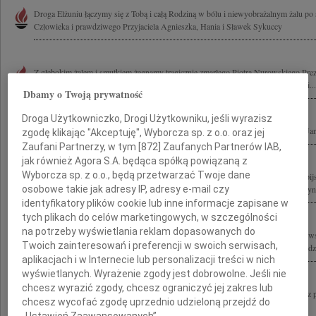
Droga Elżuniu łączymy się z Tobą i całą Rodziną w bólu i niewyobrażalnym żalu po 
Człowieka i prawdziwego Przyjaciela Agnieszka, Hania i Sławek Sykuccy
Z głębokim żalem i smutkiem żegnamy tragicznie zmarłego Piotra Nurowskiego Prez
Rodzinie i Najbliższym wyrazy głębokiego współczucia składają Rada Nadzorcza i...
Dbamy o Twoją prywatność
Droga Użytkowniczko, Drogi Użytkowniku, jeśli wyrazisz
Rodzinie i Bliskim Piotra Nurowskiego wyrazy najgłębszego współczucia składa Ja
zgodę klikając "Akceptuję", Wyborcza sp. z o.o. oraz jej
Zaufani Partnerzy, w tym [
872
] Zaufanych Partnerów IAB,
jak również Agora S.A. będąca spółką powiązaną z
Wyborcza sp. z o.o., będą przetwarzać Twoje dane
Z wielkim żalem żegnamy Piotra Nurowskiego Prezesa Polskiego Komitetu Olimpijs
osobowe takie jak adresy IP, adresy e-mail czy
wyrazy współczucia składają Dyrektor i Pracownicy Centralnego Ośrodka Medycy
identyfikatory plików cookie lub inne informacje zapisane w
tych plikach do celów marketingowych, w szczególności
na potrzeby wyświetlania reklam dopasowanych do
W 12 kwietnia zmarł tragicznie w wyniku katastrofy pod Smoleńskiem Piotr Nurow
Twoich zainteresowań i preferencji w swoich serwisach,
pracowitości, społecznik, zawsze pełen energii i optymizmu, oddany i przyjazny ludz
aplikacjach i w Internecie lub personalizacji treści w nich
wyświetlanych. Wyrażenie zgody jest dobrowolne. Jeśli nie
chcesz wyrazić zgody, chcesz ograniczyć jej zakres lub
Eli, Joannie i Krzysztofowi oraz całej Rodzinie szczere wyrazy współczucia i żalu z
chcesz wycofać zgodę uprzednio udzieloną przejdź do
Męża, Ojca i Teścia Piotra Nurowskiego składają Mioduszewscy
„Ustawień Zaawansowanych”.