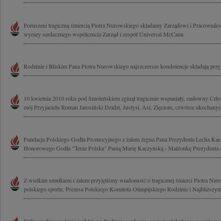
Poruszeni tragiczną śmiercią Piotra Nurowskiego składamy Zarządowi i Pracowni
wyrazy serdecznego współczucia Zarząd i zespół Universal McCann
Rodzinie i Bliskim Pana Piotra Nurowskiego najszczersze kondolencje składają przyj
10 kwietnia 2010 roku pod Smoleńskiem zginął tragicznie wspaniały, cudowny Czł
mój Przyjacielu Roman Jarosiński Dzidzi, Justysi, Asi, Zięciom, czwórce ukochanyc
Fundacja Polskiego Godła Promocyjnego z żalem żegna Pana Prezydenta Lecha Kac
Honorowego Godła "Teraz Polska" Panią Marię Kaczyńską - Małżonkę Prezydenta 
Z wielkim smutkiem i żalem przyjęliśmy wiadomość o tragicznej śmierci Piotra Nur
polskiego sportu, Prezesa Polskiego Komitetu Olimpijskiego Rodzinie i Najbliższym