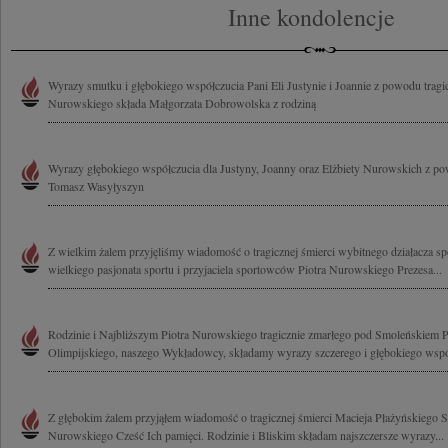
Inne kondolencje
Wyrazy smutku i głębokiego współczucia Pani Eli Justynie i Joannie z powodu tragic
Nurowskiego składa Małgorzata Dobrowolska z rodziną
Wyrazy głębokiego współczucia dla Justyny, Joanny oraz Elżbiety Nurowskich z po
Tomasz Wasyłyszyn
Z wielkim żalem przyjęliśmy wiadomość o tragicznej śmierci wybitnego działacza s
wielkiego pasjonata sportu i przyjaciela sportowców Piotra Nurowskiego Prezesa...
Rodzinie i Najbliższym Piotra Nurowskiego tragicznie zmarłego pod Smoleńskiem 
Olimpijskiego, naszego Wykładowcy, składamy wyrazy szczerego i głębokiego współ
Z głębokim żalem przyjąłem wiadomość o tragicznej śmierci Macieja Płażyńskiego St
Nurowskiego Cześć Ich pamięci. Rodzinie i Bliskim składam najszczersze wyrazy...