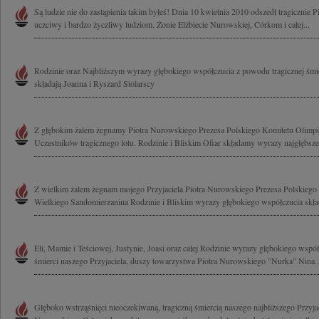
Są ludzie nie do zastąpienia takim byłeś! Dnia 10 kwietnia 2010 odszedł tragicznie
uczciwy i bardzo życzliwy ludziom. Żonie Elżbiecie Nurowskiej, Córkom i całej...
Rodzinie oraz Najbliższym wyrazy głębokiego współczucia z powodu tragicznej śmi
składają Joanna i Ryszard Stolarscy
Z głębokim żalem żegnamy Piotra Nurowskiego Prezesa Polskiego Komitetu Olimpi
Uczestników tragicznego lotu. Rodzinie i Bliskim Ofiar składamy wyrazy najgłębsze
Z wielkim żalem żegnam mojego Przyjaciela Piotra Nurowskiego Prezesa Polskiego
Wielkiego Sandomierzanina Rodzinie i Bliskim wyrazy głębokiego współczucia skład
Eli, Mamie i Teściowej, Justynie, Joasi oraz całej Rodzinie wyrazy głębokiego wspó
śmierci naszego Przyjaciela, duszy towarzystwa Piotra Nurowskiego "Nurka" Nina..
Głęboko wstrząśnięci nieoczekiwaną, tragiczną śmiercią naszego najbliższego Przyjac