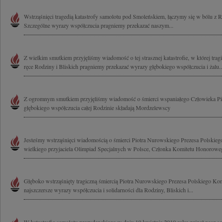
Wstrząśnięci tragedią katastrofy samolotu pod Smoleńskiem, łączymy się w bólu z 
Szczególne wyrazy współczucia pragniemy przekazać naszym...
Z wielkim smutkiem przyjęliśmy wiadomość o tej strasznej katastrofie, w której trag
ręce Rodziny i Bliskich pragniemy przekazać wyrazy głębokiego współczucia i żalu..
Z ogromnym smutkiem przyjęliśmy wiadomość o śmierci wspaniałego Człowieka P
głębokiego współczucia całej Rodzinie składają Mordzelewscy
Jesteśmy wstrząśnięci wiadomością o śmierci Piotra Nurowskiego Prezesa Polskieg
wielkiego przyjaciela Olimpiad Specjalnych w Polsce, Członka Komitetu Honorowe
Głęboko wstrząśnięty tragiczną śmiercią Piotra Nurowskiego Prezesa Polskiego Ko
najszczersze wyrazy współczucia i solidarności dla Rodziny, Bliskich i...