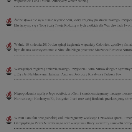
współczucia Lena i Michał Zubrzyccy wraz z rodziną
Żadne słowa nie są w stanie wyrazić bólu, który czujemy po stracie naszego Przyja
Elu łączymy się z Tobą i całą Twoją Rodziną w tych ciężkich dla Was chwilach Iwona 
W dniu 10 kwietnia 2010 roku zginął tragicznie wspaniały Człowiek, życzliwy świa
było dla nas zaszczytem móc z Nim i dla Niego pracować Małżonce Elżbiecie Nurows
Wstrząśnięci tragiczną śmiercią naszego Przyjaciela Piotra Nurowskiego z ogromn
z Elą i Jej Najbliższymi Halszka i Andrzej Dobruccy Krystyna i Tadeusz Fox
Niepogodzeni z myślą o Jego odejściu z bólem i smutkiem żegnamy naszego niezawo
Nurowskiego Kochanym Eli, Justynie i Joasi oraz całej Rodzinie przekazujemy słowa
W żalu i smutku oraz głębokiej zadumie żegnamy wielkiego Człowieka sportu, Prez
Olimpijskiego Piotra Nurowskiego oraz wszystkie Ofiary katastrofy samolotu prezy