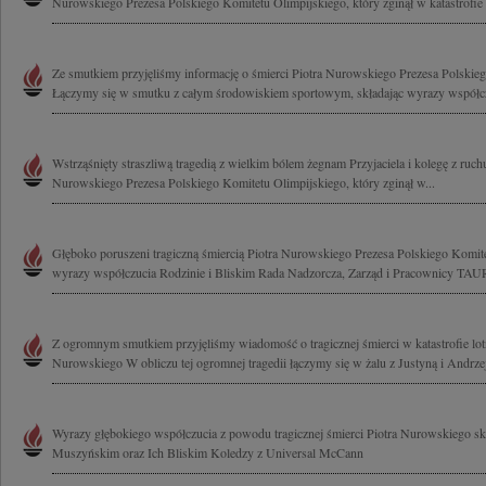
Nurowskiego Prezesa Polskiego Komitetu Olimpijskiego, który zginął w katastrofie lo
Ze smutkiem przyjęliśmy informację o śmierci Piotra Nurowskiego Prezesa Polskie
Łączymy się w smutku z całym środowiskiem sportowym, składając wyrazy współcz
Wstrząśnięty straszliwą tragedią z wielkim bólem żegnam Przyjaciela i kolegę z ruc
Nurowskiego Prezesa Polskiego Komitetu Olimpijskiego, który zginął w...
Głęboko poruszeni tragiczną śmiercią Piotra Nurowskiego Prezesa Polskiego Komit
wyrazy współczucia Rodzinie i Bliskim Rada Nadzorcza, Zarząd i Pracownicy TAU
Z ogromnym smutkiem przyjęliśmy wiadomość o tragicznej śmierci w katastrofie lot
Nurowskiego W obliczu tej ogromnej tragedii łączymy się w żalu z Justyną i Andrze
Wyrazy głębokiego współczucia z powodu tragicznej śmierci Piotra Nurowskiego sk
Muszyńskim oraz Ich Bliskim Koledzy z Universal McCann