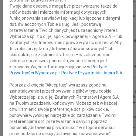
Twoje dane osobowe mogą być przetwarzane także do
celów badania i mierzenia informacji dotyczących
Przepełnieni głębokim żalem po tragicznej śmierci Piotra Nurowskiego wspaniałego
funkcjonowania serwisów i aplikacji lub łączone z danymi
Elu, Córkami i Rodziną w wielkim bólu Krysia i Kazio Wilczyńscy z rodziną
dot. świadczonych Tobie usług. Jeśli podstawą
przetwarzania Twoich danych jest uzasadniony interes
Wyborcza sp. z o.o., jej spółki powiązanej – Agora S.A. – lub
Wstrząśnięci śmiercią Piotra Nurowskiego serdeczne wyrazy współczucia Żonie Elżb
Zaufanych Partnerów, masz prawo wyrazić sprzeciw. Aby
i Jan Matuszewiczowie z rodziną
to zrobić przejdź do „Ustawień Zaawansowanych” lub
skontaktuj się z administratorem – w zależności od
zakresu sprzeciwu i podmiotu, wobec którego jest
Wstrząśnięci tym, co się stało, najgłębsze wyrazy współczucia składamy Elżbiecie, 
kierowany. Więcej informacji znajdziesz w
Polityce
Bliskim Piotra Nurowskiego Przyjaciele kochającego życie i ludzi Jagoda i...
Prywatności Wyborcza.pl
i
Polityce Prywatności Agora S.A.
Poprzez kliknięcie "Akceptuję" wyrażasz zgodę na
zainstalowanie i przechowywanie plików typu cookie
Pogrążeni w smutku i żalu składamy nasze najszczersze wyrazy współczucia Joasi, 
stracie Taty, Teścia i Dziadka Piotra Nurowskiego Kochani, jesteśmy z Wami w tych 
Wyborczej sp. z o. o. jej Zaufanych Partnerów i Agora S.A.
na Twoim urządzeniu końcowym. Możesz też w każdej
chwili zmienić swoje preferencje dot. plików cookie,
ponownie wywołując narzędzie do zarządzania Twoimi
Wstrząśnięci tragiczną śmiercią Piotra Nurowskiego wyrazy głębokiego współczuci
preferencjami dot. przetwarzania danych poprzez
Nurowskiemu i najbliższej Rodzinie składają Zbyszek Łagutko, Józek...
odnośnik „Ustawienia prywatności” w stopce serwisu i
przechodząc do sekcji „Ustawienia zaawansowane”.