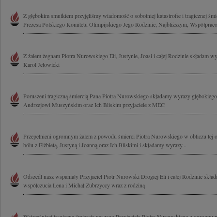
Z głębokim smutkiem przyjęliśmy wiadomość o sobotniej katastrofie i tragicznej śm
Prezesa Polskiego Komitetu Olimpijskiego Jego Rodzinie, Najbliższym, Współpraco
Z żalem żegnam Piotra Nurowskiego Eli, Justynie, Joasi i całej Rodzinie składam w
Karol Jełowicki
Poruszeni tragiczną śmiercią Pana Piotra Nurowskiego składamy wyrazy głębokiego 
Andrzejowi Muszyńskim oraz Ich Bliskim przyjaciele z MEC
Przepełnieni ogromnym żalem z powodu śmierci Piotra Nurowskiego w obliczu tej o
bólu z Elżbietą, Justyną i Joanną oraz Ich Bliskimi i składamy wyrazy...
Odszedł nasz wspaniały Przyjaciel Piotr Nurowski Drogiej Eli i całej Rodzinie skł
współczucia Lena i Michał Zubrzyccy wraz z rodziną
Wstrząśnięci tragiczną śmiercią naszego Przyjaciela Piotra Nurowskiego z ogromn