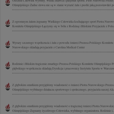
Odszedł Człowiek wybitny. Wielki znawca i pasjonat sportu. Piotr Nurowski Prezes
Olimpijskiego Żadne słowa nie są w stanie wyrazić żalu i pustki jaką pozostawiłeś po
Z ogromnym żalem żegnamy Wielkiego Człowieka kochającego sport Piotra Nurows
Komitetu Olimpijskiego Łączymy się w bólu z Rodziną i Bliskimi Przyjaciele z Pols
Wyrazy szczerego współczucia i żalu z powodu śmierci Prezesa Polskiego Komitetu 
Nurowskiego składają przyjaciele z Carolina Medical Center
Rodzinie i Bliskim tragicznie zmarłego Prezesa Polskiego Komitetu Olimpijskiego 
głębokiego współczucia składają Dyrekcja i pracownicy Instytutu Sportu w Warszaw
Z głębokim smutkiem przyjęliśmy wiadomość o śmierci Piotra Nurowskiego Prezes
Olimpijskiego wybitnego działacza sportowego i społecznego, przyjaciela naszej Ak
Z głębokim smutkiem przyjęliśmy wiadomość o tragicznej śmierci Piotra Nurowski
Olimpijskiego Żegnamy życzliwego Człowieka, wybitnego organizatora. Rodzinie i..