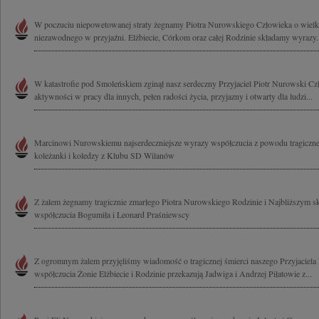
W poczuciu niepowetowanej straty żegnamy Piotra Nurowskiego Człowieka o wielki
niezawodnego w przyjaźni. Elżbiecie, Córkom oraz całej Rodzinie składamy wyrazy.
W katastrofie pod Smoleńskiem zginął nasz serdeczny Przyjaciel Piotr Nurowski Czł
aktywności w pracy dla innych, pełen radości życia, przyjazny i otwarty dla ludzi...
Marcinowi Nurowskiemu najserdeczniejsze wyrazy współczucia z powodu tragicznej 
koleżanki i koledzy z Klubu SD Wilanów
Z żalem żegnamy tragicznie zmarłego Piotra Nurowskiego Rodzinie i Najbliższym 
współczucia Bogumiła i Leonard Praśniewscy
Z ogromnym żalem przyjęliśmy wiadomość o tragicznej śmierci naszego Przyjaciel
współczucia Żonie Elżbiecie i Rodzinie przekazują Jadwiga i Andrzej Piłatowie z...