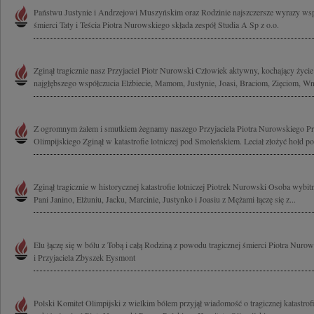
Państwu Justynie i Andrzejowi Muszyńskim oraz Rodzinie najszczersze wyrazy wsp
śmierci Taty i Teścia Piotra Nurowskiego składa zespół Studia A Sp z o.o.
Zginął tragicznie nasz Przyjaciel Piotr Nurowski Człowiek aktywny, kochający życie
najgłębszego współczucia Elżbiecie, Mamom, Justynie, Joasi, Braciom, Zięciom, Wn
Z ogromnym żalem i smutkiem żegnamy naszego Przyjaciela Piotra Nurowskiego Pr
Olimpijskiego Zginął w katastrofie lotniczej pod Smoleńskiem. Leciał złożyć hołd
Zginął tragicznie w historycznej katastrofie lotniczej Piotrek Nurowski Osoba wybitna
Pani Janino, Elżuniu, Jacku, Marcinie, Justynko i Joasiu z Mężami łączę się z...
Elu łączę się w bólu z Tobą i całą Rodziną z powodu tragicznej śmierci Piotra Nur
i Przyjaciela Zbyszek Eysmont
Polski Komitet Olimpijski z wielkim bólem przyjął wiadomość o tragicznej katastro