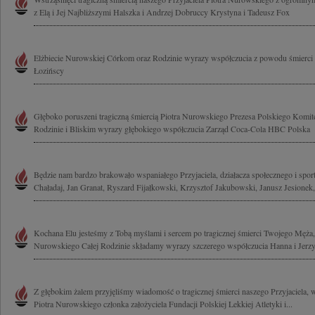
z Elą i Jej Najbliższymi Halszka i Andrzej Dobruccy Krystyna i Tadeusz Fox
Elżbiecie Nurowskiej Córkom oraz Rodzinie wyrazy współczucia z powodu śmierci Pi
Łozińscy
Głęboko poruszeni tragiczną śmiercią Piotra Nurowskiego Prezesa Polskiego Komit
Rodzinie i Bliskim wyrazy głębokiego współczucia Zarząd Coca-Cola HBC Polska
Będzie nam bardzo brakowało wspaniałego Przyjaciela, działacza społecznego i spo
Chaładaj, Jan Granat, Ryszard Fijałkowski, Krzysztof Jakubowski, Janusz Jesionek,.
Kochana Elu jesteśmy z Tobą myślami i sercem po tragicznej śmierci Twojego Męża, 
Nurowskiego Całej Rodzinie składamy wyrazy szczerego współczucia Hanna i Jerzy.
Z głębokim żalem przyjęliśmy wiadomość o tragicznej śmierci naszego Przyjaciela, 
Piotra Nurowskiego członka założyciela Fundacji Polskiej Lekkiej Atletyki i...