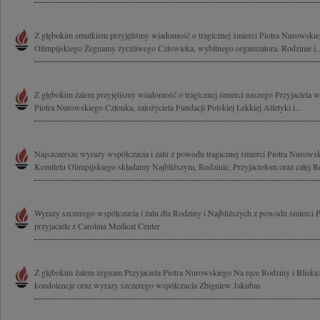
Z głębokim smutkiem przyjęliśmy wiadomość o tragicznej śmierci Piotra Nurowski
Olimpijskiego Żegnamy życzliwego Człowieka, wybitnego organizatora. Rodzinie i..
Z głębokim żalem przyjęliśmy wiadomość o tragicznej śmierci naszego Przyjaciela 
Piotra Nurowskiego Członka, założyciela Fundacji Polskiej Lekkiej Atletyki i...
Najszczersze wyrazy współczucia i żalu z powodu tragicznej śmierci Piotra Nurows
Komitetu Olimpijskiego składamy Najbliższym, Rodzinie, Przyjaciołom oraz całej Ro
Wyrazy szczerego współczucia i żalu dla Rodziny i Najbliższych z powodu śmierci 
przyjaciele z Carolina Medical Center
Z głębokim żalem żegnam Przyjaciela Piotra Nurowskiego Na ręce Rodziny i Bliski
kondolencje oraz wyrazy szczerego współczucia Zbigniew Jakubas