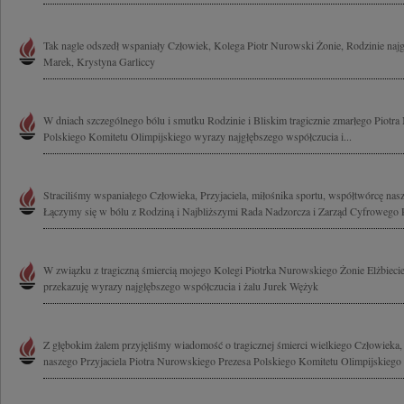
Tak nagle odszedł wspaniały Człowiek, Kolega Piotr Nurowski Żonie, Rodzinie naj
Marek, Krystyna Garliccy
W dniach szczególnego bólu i smutku Rodzinie i Bliskim tragicznie zmarłego Piotr
Polskiego Komitetu Olimpijskiego wyrazy najgłębszego współczucia i...
Straciliśmy wspaniałego Człowieka, Przyjaciela, miłośnika sportu, współtwórcę nas
Łączymy się w bólu z Rodziną i Najbliższymi Rada Nadzorcza i Zarząd Cyfrowego 
W związku z tragiczną śmiercią mojego Kolegi Piotrka Nurowskiego Żonie Elżbiecie 
przekazuję wyrazy najgłębszego współczucia i żalu Jurek Wężyk
Z głębokim żalem przyjęliśmy wiadomość o tragicznej śmierci wielkiego Człowieka,
naszego Przyjaciela Piotra Nurowskiego Prezesa Polskiego Komitetu Olimpijskiego 