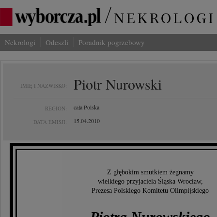
Nekrologi
Odeszli
Poradnik pogrzebowy
Piotr Nurowski
IMIĘ I NAZWISKO:
cała Polska
REGION:
15.04.2010
DATA EMISJI:
Z głębokim smutkiem żegnamy
wielkiego przyjaciela Śląska Wrocław,
Prezesa Polskiego Komitetu Olimpijskiego
Piotra Nurowskiego