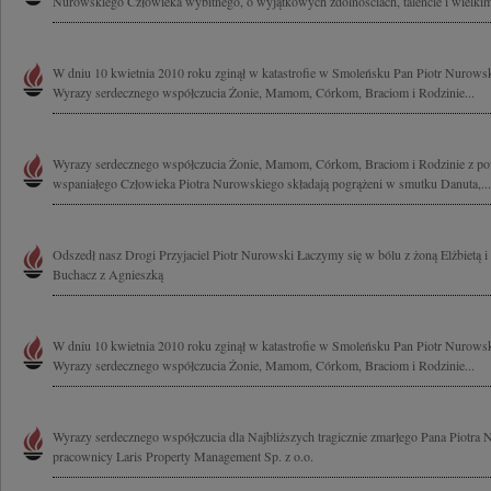
Nurowskiego Człowieka wybitnego, o wyjątkowych zdolnościach, talencie i wielkim 
W dniu 10 kwietnia 2010 roku zginął w katastrofie w Smoleńsku Pan Piotr Nurows
Wyrazy serdecznego współczucia Żonie, Mamom, Córkom, Braciom i Rodzinie...
Wyrazy serdecznego współczucia Żonie, Mamom, Córkom, Braciom i Rodzinie z pow
wspaniałego Człowieka Piotra Nurowskiego składają pogrążeni w smutku Danuta,...
Odszedł nasz Drogi Przyjaciel Piotr Nurowski Łaczymy się w bólu z żoną Elżbietą i c
Buchacz z Agnieszką
W dniu 10 kwietnia 2010 roku zginął w katastrofie w Smoleńsku Pan Piotr Nurows
Wyrazy serdecznego współczucia Żonie, Mamom, Córkom, Braciom i Rodzinie...
Wyrazy serdecznego współczucia dla Najbliższych tragicznie zmarłego Pana Piotra 
pracownicy Laris Property Management Sp. z o.o.