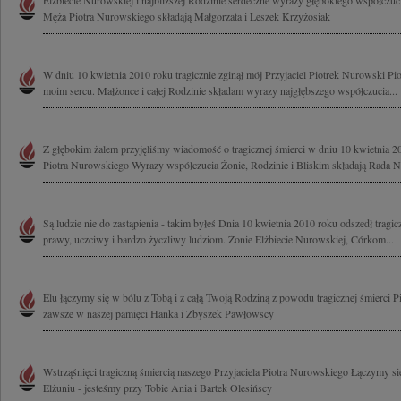
Elżbiecie Nurowskiej i najbliższej Rodzinie serdeczne wyrazy głębokiego współczuc
Męża Piotra Nurowskiego składają Małgorzata i Leszek Krzyżosiak
W dniu 10 kwietnia 2010 roku tragicznie zginął mój Przyjaciel Piotrek Nurowski Pi
moim sercu. Małżonce i całej Rodzinie składam wyrazy najgłębszego współczucia...
Z głębokim żalem przyjęliśmy wiadomość o tragicznej śmierci w dniu 10 kwietnia
Piotra Nurowskiego Wyrazy współczucia Żonie, Rodzinie i Bliskim składają Rada Na
Są ludzie nie do zastąpienia - takim byłeś Dnia 10 kwietnia 2010 roku odszedł trag
prawy, uczciwy i bardzo życzliwy ludziom. Żonie Elżbiecie Nurowskiej, Córkom...
Elu łączymy się w bólu z Tobą i z całą Twoją Rodziną z powodu tragicznej śmierci 
zawsze w naszej pamięci Hanka i Zbyszek Pawłowscy
Wstrząśnięci tragiczną śmiercią naszego Przyjaciela Piotra Nurowskiego Łączymy si
Elżuniu - jesteśmy przy Tobie Ania i Bartek Olesińscy