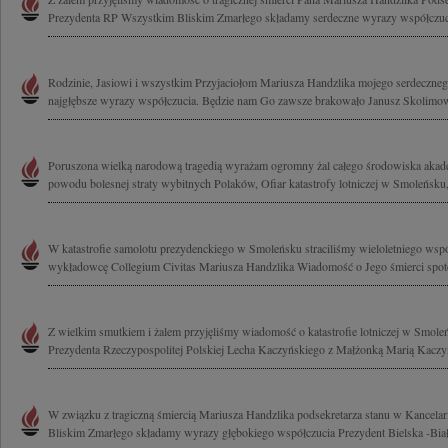
Prezydenta RP Wszystkim Bliskim Zmarłego składamy serdeczne wyrazy współczuc
Rodzinie, Jasiowi i wszystkim Przyjaciołom Mariusza Handzlika mojego serdecznego
najgłębsze wyrazy współczucia. Będzie nam Go zawsze brakowało Janusz Skolimo
Poruszona wielką narodową tragedią wyrażam ogromny żal całego środowiska akad
powodu bolesnej straty wybitnych Polaków, Ofiar katastrofy lotniczej w Smoleńsku,
W katastrofie samolotu prezydenckiego w Smoleńsku straciliśmy wieloletniego wsp
wykładowcę Collegium Civitas Mariusza Handzlika Wiadomość o Jego śmierci spot
Z wielkim smutkiem i żalem przyjęliśmy wiadomość o katastrofie lotniczej w Smoleńs
Prezydenta Rzeczypospolitej Polskiej Lecha Kaczyńskiego z Małżonką Marią Kaczyń
W związku z tragiczną śmiercią Mariusza Handzlika podsekretarza stanu w Kancelar
Bliskim Zmarłego składamy wyrazy głębokiego współczucia Prezydent Bielska -Białe