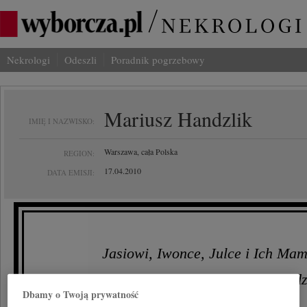
Nekrologi
Odeszli
Poradnik pogrzebowy
Mariusz Handzlik
IMIĘ I NAZWISKO:
Warszawa, cała Polska
REGION:
17.04.2010
DATA EMISJI:
Jasiowi, Iwonce, Julce i Ich Mam
Mamie Mariusza i Siostrze z Rodz
Dbamy o Twoją prywatność