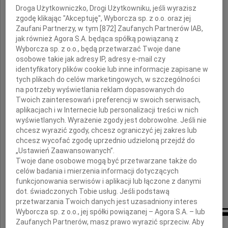
Droga Użytkowniczko, Drogi Użytkowniku, jeśli wyrazisz
zgodę klikając "Akceptuję", Wyborcza sp. z o.o. oraz jej
wyrazy głębokiego żalu i współczucia
Zaufani Partnerzy, w tym [
872
] Zaufanych Partnerów IAB,
z powodu tragicznej śmierci
jak również Agora S.A. będąca spółką powiązaną z
w katastrofie lotniczej pod Smoleńskiem
Wyborcza sp. z o.o., będą przetwarzać Twoje dane
osobowe takie jak adresy IP, adresy e-mail czy
identyfikatory plików cookie lub inne informacje zapisane w
tych plikach do celów marketingowych, w szczególności
na potrzeby wyświetlania reklam dopasowanych do
Twoich zainteresowań i preferencji w swoich serwisach,
aplikacjach i w Internecie lub personalizacji treści w nich
Mariusza Handzlika
wyświetlanych. Wyrażenie zgody jest dobrowolne. Jeśli nie
chcesz wyrazić zgody, chcesz ograniczyć jej zakres lub
chcesz wycofać zgodę uprzednio udzieloną przejdź do
„Ustawień Zaawansowanych”.
składają
Twoje dane osobowe mogą być przetwarzane także do
celów badania i mierzenia informacji dotyczących
funkcjonowania serwisów i aplikacji lub łączone z danymi
Maria, Anna i Bolesław Domańscy
dot. świadczonych Tobie usług. Jeśli podstawą
przetwarzania Twoich danych jest uzasadniony interes
Wyborcza sp. z o.o., jej spółki powiązanej – Agora S.A. – lub
Zaufanych Partnerów, masz prawo wyrazić sprzeciw. Aby
Inne kondolencje