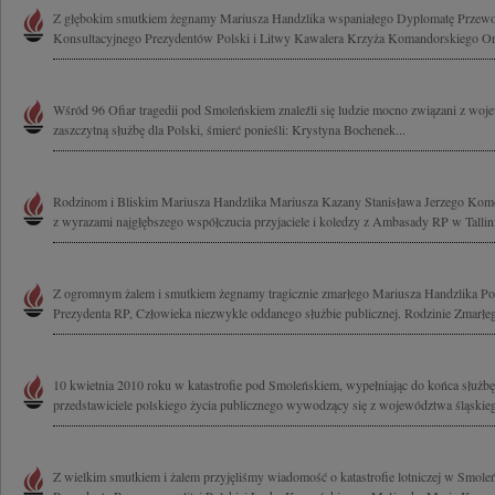
Z głębokim smutkiem żegnamy Mariusza Handzlika wspaniałego Dyplomatę Przewo
Konsultacyjnego Prezydentów Polski i Litwy Kawalera Krzyża Komandorskiego Ord
Wśród 96 Ofiar tragedii pod Smoleńskiem znaleźli się ludzie mocno związani z woj
zaszczytną służbę dla Polski, śmierć ponieśli: Krystyna Bochenek...
Rodzinom i Bliskim Mariusza Handzlika Mariusza Kazany Stanisława Jerzego Ko
z wyrazami najgłębszego współczucia przyjaciele i koledzy z Ambasady RP w Tallin
Z ogromnym żalem i smutkiem żegnamy tragicznie zmarłego Mariusza Handzlika Pod
Prezydenta RP, Człowieka niezwykle oddanego służbie publicznej. Rodzinie Zmarłeg
10 kwietnia 2010 roku w katastrofie pod Smoleńskiem, wypełniając do końca służbę 
przedstawiciele polskiego życia publicznego wywodzący się z województwa śląskieg
Z wielkim smutkiem i żalem przyjęliśmy wiadomość o katastrofie lotniczej w Smoleńs