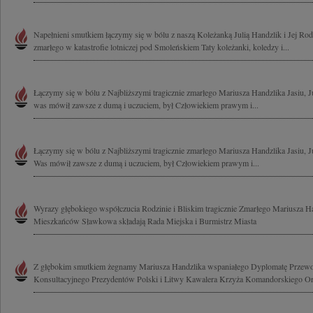
Napełnieni smutkiem łączymy się w bólu z naszą Koleżanką Julią Handzlik i Jej Rodzi
zmarłego w katastrofie lotniczej pod Smoleńskiem Taty koleżanki, koledzy i...
Łączymy się w bólu z Najbliższymi tragicznie zmarłego Mariusza Handzlika Jasiu, J
was mówił zawsze z dumą i uczuciem, był Człowiekiem prawym i...
Łączymy się w bólu z Najbliższymi tragicznie zmarłego Mariusza Handzlika Jasiu, J
Was mówił zawsze z dumą i uczuciem, był Człowiekiem prawym i...
Wyrazy głębokiego współczucia Rodzinie i Bliskim tragicznie Zmarłego Mariusza H
Mieszkańców Sławkowa składają Rada Miejska i Burmistrz Miasta
Z głębokim smutkiem żegnamy Mariusza Handzlika wspaniałego Dyplomatę Przewo
Konsultacyjnego Prezydentów Polski i Litwy Kawalera Krzyża Komandorskiego Ord