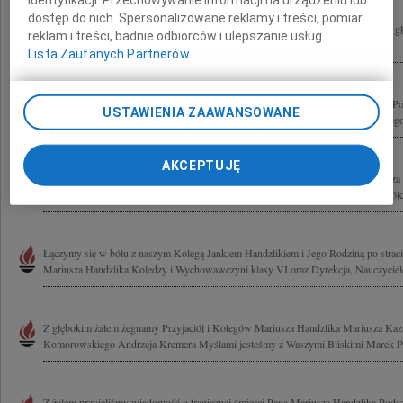
dostęp do nich. Spersonalizowane reklamy i treści, pomiar
Jasiowi, Iwonce, Julce i Ich Mamie, Mamie Mariusza i Siostrze z Rodziną wyrazy gł
reklam i treści, badnie odbiorców i ulepszanie usług.
powodu tragicznej śmierci w katastrofie lotniczej pod Smoleńskiem Mariusza...
Lista Zaufanych Partnerów
Samorząd Miasta Druskienniki składa wyrazy głębokiego współczucia Narodowi Po
USTAWIENIA ZAAWANSOWANE
śmierci pod Smoleńskiem Prezydenta Rzeczypospolitej Polskiej Lecha Kaczyńskiego
AKCEPTUJĘ
Z głębokim żalem przyjęliśmy wiadomość o śmierci naszego wykładowcy Mariusza 
Kancelarii Prezydenta Rzeczypospolitej Polskiej Składamy wyrazy szczerego współcz
Łączymy się w bólu z naszym Kolegą Jankiem Handzlikiem i Jego Rodziną po stracie
Mariusza Handzlika Koledzy i Wychowawczyni klasy VI oraz Dyrekcja, Nauczyciele 
Z głębokim żalem żegnamy Przyjaciół i Kolegów Mariusza Handzlika Mariusza Kaz
Komorowskiego Andrzeja Kremera Myślami jesteśmy z Waszymi Bliskimi Marek P
Z żalem przyjęliśmy wiadomość o tragicznej śmierci Pana Mariusza Handzlika Podse