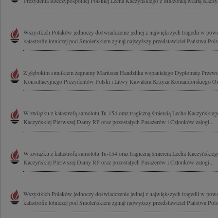
Prezydenta Rzeczypospolitej Polskiej Lecha Kaczyńskiego z Małżonką Marią Kaczyń
Wszystkich Polaków jednoczy doświadczenie jednej z największych tragedii w powoj
katastrofie lotniczej pod Smoleńskiem zginął najwyższy przedstawiciel Państwa Polsk
Z głębokim smutkiem żegnamy Mariusza Handzlika wspaniałego Dyplomatę Przewo
Konsultacyjnego Prezydentów Polski i Litwy Kawalera Krzyża Komandorskiego Orde
W związku z katastrofą samolotu Tu-154 oraz tragiczną śmiercią Lecha Kaczyńskie
Kaczyńskiej Pierwszej Damy RP oraz pozostałych Pasażerów i Członków załogi...
W związku z katastrofą samolotu Tu-154 oraz tragiczną śmiercią Lecha Kaczyńskie
Kaczyńskiej Pierwszej Damy RP oraz pozostałych Pasażerów i Członków załogi...
Wszystkich Polaków jednoczy doświadczenie jednej z największych tragedii w powoj
katastrofie lotniczej pod Smoleńskiem zginął najwyższy przedstawiciel Państwa Polsk