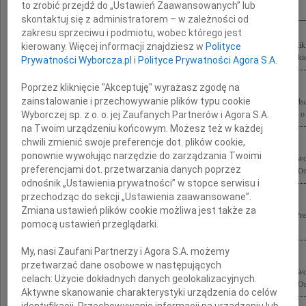
to zrobić przejdź do „Ustawień Zaawansowanych” lub
skontaktuj się z administratorem – w zależności od
zakresu sprzeciwu i podmiotu, wobec którego jest
W tragicznych okolicznościach smoleńskiej katastrofy opuścił nas Mariusz Handzl
kierowany. Więcej informacji znajdziesz w
Polityce
promiennym, chłopięcym uśmiechu, Człowiek, który tak pięknie umiał łączyć ludzkie 
Prywatności Wyborcza.pl
i
Polityce Prywatności Agora S.A.
Poprzez kliknięcie "Akceptuję" wyrażasz zgodę na
zainstalowanie i przechowywanie plików typu cookie
W katastrofie lotniczej pod Smoleńskiem zginął Mariusz Handzlik Dyplomata, Podse
Prezydenta RP Msza św. pogrzebowa zostanie odprawiona 26 kwietnia 2010 roku o g
Wyborczej sp. z o. o. jej Zaufanych Partnerów i Agora S.A.
na Twoim urządzeniu końcowym. Możesz też w każdej
chwili zmienić swoje preferencje dot. plików cookie,
ponownie wywołując narzędzie do zarządzania Twoimi
Z głębokim smutkiem żegnamy Mariusza Handzlika wspaniałego Dyplomatę Przewo
preferencjami dot. przetwarzania danych poprzez
Konsultacyjengo Prezydentów Polski i Litwy Kawalera Krzyża Komandorskiego Ord
odnośnik „Ustawienia prywatności” w stopce serwisu i
przechodząc do sekcji „Ustawienia zaawansowane”.
Zmiana ustawień plików cookie możliwa jest także za
Głęboko poruszeni tragiczną śmiercią Mariusza Handzlika Ministra w Kancelarii P
pomocą ustawień przeglądarki.
Komitetu Narodowego UNICEF Córkom Synowi i Najbliższej Rodzinie wyrazy...
My, nasi Zaufani Partnerzy i Agora S.A. możemy
przetwarzać dane osobowe w następujących
Z głębokim smutkiem żegnamy Mariusza Handzlika wspaniałego Dyplomatę Przewo
celach:
Użycie dokładnych danych geolokalizacyjnych.
Konsultacyjengo Prezydentów Polski i Litwy Kawalera Krzyża Komandorskiego Ord
Aktywne skanowanie charakterystyki urządzenia do celów
identyfikacji. Przechowywanie informacji na urządzeniu lub