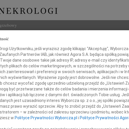
ogrzebowy
tność
Szukaj
Imię i na
ogi Użytkowniku, jeśli wyrazisz zgodę klikając "Akceptuję", Wyborcza sp
 Zaufanych Partnerów IAB, jak również Agora S.A. będąca spółką powi
Twoje dane osobowe takie jak adresy IP, adresy e-mail czy identyfikato
 tych plikach do celów marketingowych, w szczególności na potrzeby 
 zainteresowań i preferencji w swoich serwisach, aplikacjach i w Int
w nich wyświetlanych. Wyrażenie zgody jest dobrowolne. Jeśli nie chce
INNE NE
 lub chcesz wycofać zgodę uprzednio udzieloną przejdź do „Ustawień
Stani
gą być przetwarzane także do celów badania i mierzenia informacji
Z ogr
w i aplikacji lub łączone z danymi dot. świadczonych Tobie usług. Jeś
od świata - zanurzyć się w Bogu
28.1
nych jest uzasadniony interes Wyborcza sp. z o.o., jej spółki powiąza
(ks. Jan Twardowski)
Sędzi
masz prawo wyrazić sprzeciw. Aby to zrobić przejdź do „Ustawień Z
Janin
istratorem – w zależności od zakresu sprzeciwu i podmiotu, wobec któ
W sier
Drogiej Koleżance
dziesz w
Polityce Prywatności Wyborcza.pl
i
Polityce Prywatności Agor
Andrz
Pogrą