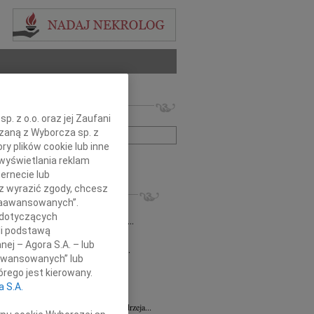
 nekrologów i wspomnień
zwisko lub numer ogłoszenia:
. z o.o. oraz jej Zaufani
ązaną z Wyborcza sp. z
ry plików cookie lub inne
+ szukanie zaawansowane
wyświetlania reklam
ernecie lub
sz wyrazić zgody, chcesz
KROLOGI
 Zaawansowanych”.
sław Kowalski
06.11.2024
Radom
 dotyczących
omnym smutkiem żegnamy Stanisława...
li podstawą
0.2022
Radom
nej – Agora S.A. – lub
 Beacie Zielińskiej wyrazy głębokiego...
aawansowanych” lub
a Kwapisiewicz
05.08.2022
Radom
rego jest kierowany.
pniu mija kolejna rocznica śmierci...
a S.A.
ej Leśniewski
22.07.2022
Radom
żeni w głębokim smutku żegnamy Andrzeja...