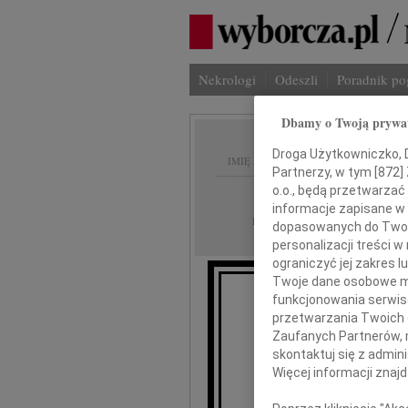
Nekrologi
Odeszli
Poradnik p
Dbamy o Twoją prywa
Droga Użytkowniczko, Dr
IMIĘ I NAZWISKO:
Partnerzy, w tym [
872
]
o.o., będą przetwarzać 
Radom
REGION:
informacje zapisane w
16.09.2009
DATA EMISJI:
dopasowanych do Twoich
personalizacji treści 
ograniczyć jej zakres
Twoje dane osobowe mo
funkcjonowania serwisó
Odejść 
przetwarzania Twoich da
Zaufanych Partnerów, 
skontaktuj się z admin
Więcej informacji znaj