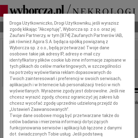
Dbamy o Twoją prywatność
Droga Użytkowniczko, Drogi Użytkowniku, jeśli wyrazisz
Nekrologi
Odeszli
Poradnik pogrzebowy
zgodę klikając "Akceptuję", Wyborcza sp. z o.o. oraz jej
Zaufani Partnerzy, w tym [
874
] Zaufanych Partnerów IAB,
jak również Agora S.A. będąca spółką powiązaną z
Wyborcza sp. z o.o., będą przetwarzać Twoje dane
osobowe takie jak adresy IP, adresy e-mail czy
IMIĘ I NAZWISKO:
identyfikatory plików cookie lub inne informacje zapisane w
Rzeszów
tych plikach do celów marketingowych, w szczególności
REGION:
na potrzeby wyświetlania reklam dopasowanych do
30.12.2014
DATA EMISJI:
Twoich zainteresowań i preferencji w swoich serwisach,
aplikacjach i w Internecie lub personalizacji treści w nich
wyświetlanych. Wyrażenie zgody jest dobrowolne. Jeśli nie
chcesz wyrazić zgody, chcesz ograniczyć jej zakres lub
Łączymy się w bólu i cierpieniu z naszą Koleżan
chcesz wycofać zgodę uprzednio udzieloną przejdź do
„Ustawień Zaawansowanych”.
Twoje dane osobowe mogą być przetwarzane także do
Panią
celów badania i mierzenia informacji dotyczących
funkcjonowania serwisów i aplikacji lub łączone z danymi
Melindą Tęczą
dot. świadczonych Tobie usług. Jeśli podstawą