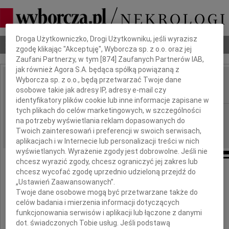
Dbamy o Twoją prywatność
Droga Użytkowniczko, Drogi Użytkowniku, jeśli wyrazisz
Nekrologi
Odeszli
Poradnik pogrzebowy
zgodę klikając "Akceptuję", Wyborcza sp. z o.o. oraz jej
Zaufani Partnerzy, w tym [
874
] Zaufanych Partnerów IAB,
jak również Agora S.A. będąca spółką powiązaną z
Wyborcza sp. z o.o., będą przetwarzać Twoje dane
Bogdan Lebedowicz
osobowe takie jak adresy IP, adresy e-mail czy
IMIĘ I NAZWISKO:
identyfikatory plików cookie lub inne informacje zapisane w
tych plikach do celów marketingowych, w szczególności
Lublin
REGION:
na potrzeby wyświetlania reklam dopasowanych do
16.12.2014
DATA EMISJI:
Twoich zainteresowań i preferencji w swoich serwisach,
aplikacjach i w Internecie lub personalizacji treści w nich
wyświetlanych. Wyrażenie zgody jest dobrowolne. Jeśli nie
chcesz wyrazić zgody, chcesz ograniczyć jej zakres lub
chcesz wycofać zgodę uprzednio udzieloną przejdź do
„Ustawień Zaawansowanych”.
Twoje dane osobowe mogą być przetwarzane także do
celów badania i mierzenia informacji dotyczących
funkcjonowania serwisów i aplikacji lub łączone z danymi
dot. świadczonych Tobie usług. Jeśli podstawą