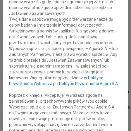
chcesz wyrazić zgody, chcesz ograniczyć jej zakres lub
chcesz wycofać zgodę uprzednio udzieloną przejdź do
prof.
„Ustawień Zaawansowanych”.
Twoje dane osobowe mogą być przetwarzane także do
Krzysztofa Marlicza
celów badania i mierzenia informacji dotyczących
funkcjonowania serwisów i aplikacji lub łączone z danymi
dot. świadczonych Tobie usług. Jeśli podstawą
Wybitnego polskiego gastroenterologa,
przetwarzania Twoich danych jest uzasadniony interes
Wyborcza sp. z o.o., jej spółki powiązanej – Agora S.A. – lub
Człowieka wielkiego serca,
Zaufanych Partnerów, masz prawo wyrazić sprzeciw. Aby
naszego wieloletniego współpracownika
to zrobić przejdź do „Ustawień Zaawansowanych” lub
skontaktuj się z administratorem – w zależności od
zakresu sprzeciwu i podmiotu, wobec którego jest
Rodzinie i Bliskim
kierowany. Więcej informacji znajdziesz w
Polityce
Prywatności Wyborcza.pl
i
Polityce Prywatności Agora S.A.
przekazujemy wyrazy głębokiego współczucia
Poprzez kliknięcie "Akceptuję" wyrażasz zgodę na
zainstalowanie i przechowywanie plików typu cookie
Wyborczej sp. z o. o. jej Zaufanych Partnerów i Agora S.A.
pracownicy Pharm-Olam International (Polska)
na Twoim urządzeniu końcowym. Możesz też w każdej
chwili zmienić swoje preferencje dot. plików cookie,
ponownie wywołując narzędzie do zarządzania Twoimi
preferencjami dot. przetwarzania danych poprzez