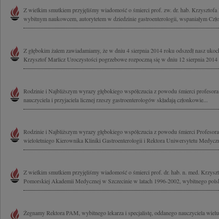
Z wielkim smutkiem przyjęliśmy wiadomość o śmierci prof. zw. dr. hab. Krzysztofa 
wybitnym naukowcem, autorytetem w dziedzinie gastroenterologii, wspaniałym Czło
Z głębokim żalem zawiadamiamy, że w dniu 4 sierpnia 2014 roku odszedł nasz ukoc
Krzysztof Marlicz Uroczystości pogrzebowe rozpoczną się w dniu 12 sierpnia 2014 
Rodzinie i Najbliższym wyrazy głębokiego współczucia z powodu śmierci profesora
nauczyciela i przyjaciela licznej rzeszy gastroenterologów składają członkowie...
Rodzinie i Najbliższym wyrazy głębokiego współczucia z powodu śmierci Profesora
wieloletniego Kierownika Kliniki Gastroenterologii i Rektora Uniwersytetu Medycz
Z wielkim smutkiem przyjęliśmy wiadomość o śmierci prof. dr. hab. n. med. Krzysz
Pomorskiej Akademii Medycznej w Szczecinie w latach 1996-2002, wybitnego polsk
Żegnamy Rektora PAM, wybitnego lekarza i specjalistę, oddanego nauczyciela wielu