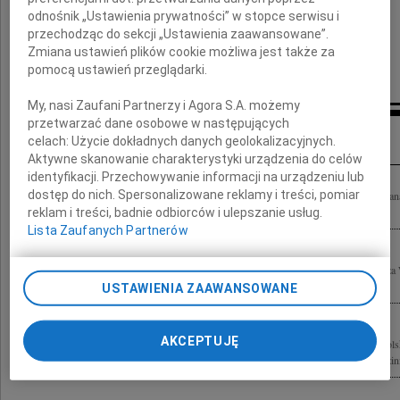
odnośnik „Ustawienia prywatności” w stopce serwisu i
przechodząc do sekcji „Ustawienia zaawansowane”.
Zmiana ustawień plików cookie możliwa jest także za
pomocą ustawień przeglądarki.
My, nasi Zaufani Partnerzy i Agora S.A. możemy
przetwarzać dane osobowe w następujących
Inne kondolencje
celach:
Użycie dokładnych danych geolokalizacyjnych.
Aktywne skanowanie charakterystyki urządzenia do celów
identyfikacji. Przechowywanie informacji na urządzeniu lub
dostęp do nich. Spersonalizowane reklamy i treści, pomiar
Smutkiem dla całej naszej rodziny jest fakt odejścia w dniu 4 sierpnia 2014 roku Pana 
Krzysztofa Marlicza Pamięć o przyjaźni, mądrości i dobroci, jaką nam przez całe...
reklam i treści, badnie odbiorców i ulepszanie usług.
Lista Zaufanych Partnerów
Wyrazy głębokiego współczucia Wojtkowi i Bliskim Profesora Krzysztofa Marlicza
Naszego Przyjaciela składają Inka i Zofia Monsiorskie oraz Marta Lisińska
USTAWIENIA ZAAWANSOWANE
AKCEPTUJĘ
Z żalem przyjęliśmy wiadomość o śmierci prof. Krzysztofa Marlicza wybitnego pols
Rektora Pomorskiej Akademii Medycznej w Szczecinie Wyrazy współczucia Rodzini