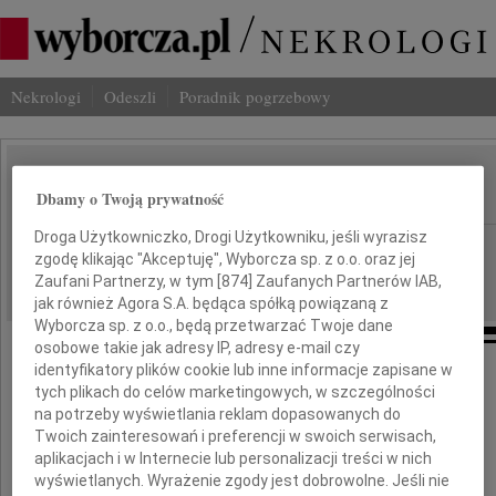
Nekrologi
Odeszli
Poradnik pogrzebowy
Krzysztof Marlicz
Dbamy o Twoją prywatność
IMIĘ I NAZWISKO:
Droga Użytkowniczko, Drogi Użytkowniku, jeśli wyrazisz
Szczecin
REGION:
zgodę klikając "Akceptuję", Wyborcza sp. z o.o. oraz jej
09.08.2014
DATA EMISJI:
Zaufani Partnerzy, w tym [
874
] Zaufanych Partnerów IAB,
jak również Agora S.A. będąca spółką powiązaną z
Wyborcza sp. z o.o., będą przetwarzać Twoje dane
osobowe takie jak adresy IP, adresy e-mail czy
identyfikatory plików cookie lub inne informacje zapisane w
Z żalem żegnamy
tych plikach do celów marketingowych, w szczególności
na potrzeby wyświetlania reklam dopasowanych do
Twoich zainteresowań i preferencji w swoich serwisach,
aplikacjach i w Internecie lub personalizacji treści w nich
wyświetlanych. Wyrażenie zgody jest dobrowolne. Jeśli nie