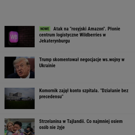
Pierwsza szczepionka
Wypadek w
Dramat uczestn
mRNA przeciw grypie
Wielkopolsce. Policja:
pielgrzymki. Ru
zatwierdzona w USA
Kobieta zostawiła
nich konar drz
swojego syna
WSPÓŁPRACA PŁATNA Z WYBORCZA.PL
ZROZUM, POZNAJ, ODKRYWAJ
SEKCJA Z SUBSKRYPCJĄ
Polacy zaczęli mówić językiem "1670".
Fenomen, którego nikt nie planował