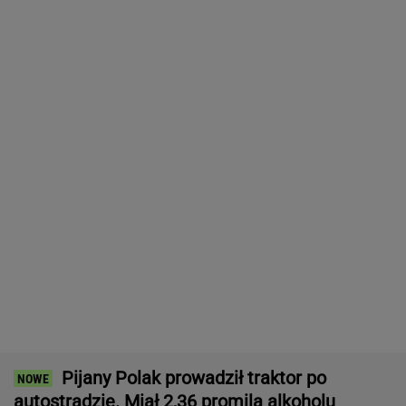
Dramatyczna akcja ratunkowa na jeziorze
Seksty
Atak na "rosyjski Amazon". Płonie
centrum logistyczne Wildberries w
Jekaterynburgu