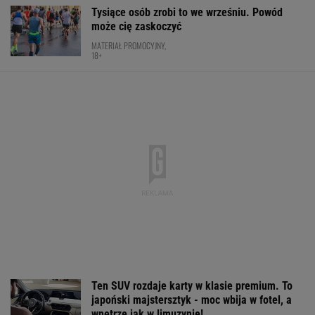
Ten SUV rozdaje karty w klasie premium. To
japoński majstersztyk - moc wbija w fotel, a
wnętrze jak w limuzynie!
MATERIAŁ PROMOCYJNY
Wpadka z Abramowicz wywołała
szum. U Świątek wydarzyło się coś
ważniejszego
SUBSKRYPCJA
Oto następna rywalka Igi Świątek w Toronto!
To będzie hit
TENIS
Pucharowa wygrana Chicago. 64 minuty
Lewandowskiego
PIŁKA NOŻNA