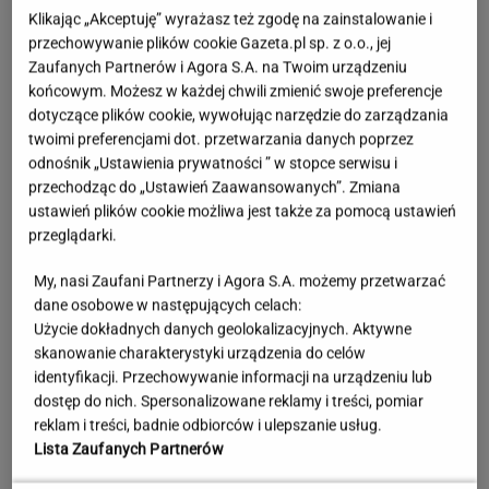
Klikając „Akceptuję” wyrażasz też zgodę na zainstalowanie i
przechowywanie plików cookie Gazeta.pl sp. z o.o., jej
Zaufanych Partnerów i Agora S.A. na Twoim urządzeniu
końcowym. Możesz w każdej chwili zmienić swoje preferencje
dotyczące plików cookie, wywołując narzędzie do zarządzania
twoimi preferencjami dot. przetwarzania danych poprzez
odnośnik „Ustawienia prywatności ” w stopce serwisu i
przechodząc do „Ustawień Zaawansowanych”. Zmiana
ustawień plików cookie możliwa jest także za pomocą ustawień
przeglądarki.
My, nasi Zaufani Partnerzy i Agora S.A. możemy przetwarzać
dane osobowe w następujących celach:
Księżniczka musi iść do wojska. Tyle czasu
Użycie dokładnych danych geolokalizacyjnych. Aktywne
spędzi w armii
skanowanie charakterystyki urządzenia do celów
identyfikacji. Przechowywanie informacji na urządzeniu lub
dostęp do nich. Spersonalizowane reklamy i treści, pomiar
Urzędnicy pukają do domów. Chcą paragonów
reklam i treści, badnie odbiorców i ulepszanie usług.
Lista Zaufanych Partnerów
MATERIAŁ PROMOCYJNY