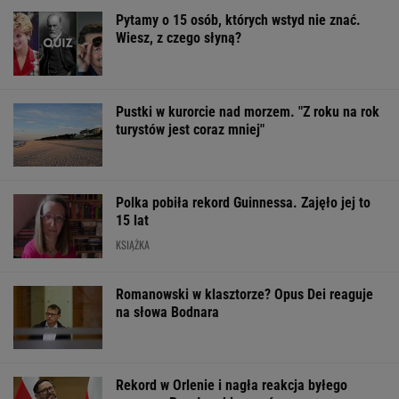
Polka pobiła rekord Guinnessa. Zajęło jej to
15 lat
KSIĄŻKA
Romanowski w klasztorze? Opus Dei reaguje
na słowa Bodnara
Rekord w Orlenie i nagła reakcja byłego
prezesa. Poszło o kierowców
BIZNES
Sandały Keen to synonim wakacyjnego
komfortu - teraz tańsze o niemal 100 zł
OFERTY AVANTI24