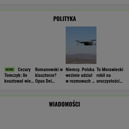
Pijany Polak prowadził traktor po
autostradzie. Miał 2,36 promila alkoholu
Nie będzie nowej umowy TVP z Kościołem.
Obowiązuje ta podpisana przez Kurskiego
MARCIN KOZŁOWSKI