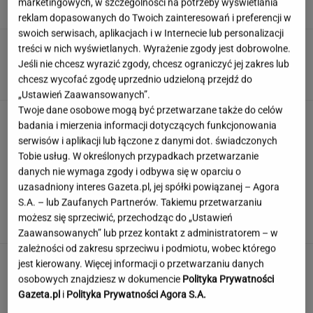
marketingowych, w szczególności na potrzeby wyświetlania
SUBSKRYPCJA
reklam dopasowanych do Twoich zainteresowań i preferencji w
swoich serwisach, aplikacjach i w Internecie lub personalizacji
Atak na "rosyjski Amazon". Płonie centrum
treści w nich wyświetlanych. Wyrażenie zgody jest dobrowolne.
logistyczne Wildberries w Jekaterynburgu
Jeśli nie chcesz wyrazić zgody, chcesz ograniczyć jej zakres lub
chcesz wycofać zgodę uprzednio udzieloną przejdź do
„Ustawień Zaawansowanych”.
Twoje dane osobowe mogą być przetwarzane także do celów
Duda ułaskawił Wąsika i
badania i mierzenia informacji dotyczących funkcjonowania
Kamińskiego, jego nie. "Skazał mnie Pan na
serwisów i aplikacji lub łączone z danymi dot. świadczonych
karę śmierci"
Tobie usług. W określonych przypadkach przetwarzanie
danych nie wymaga zgody i odbywa się w oparciu o
uzasadniony interes Gazeta.pl, jej spółki powiązanej – Agora
100 proc. obłożenia w samolotach. Wakacyjny
S.A. – lub Zaufanych Partnerów. Takiemu przetwarzaniu
kierunek jest hitem
możesz się sprzeciwić, przechodząc do „Ustawień
Zaawansowanych” lub przez kontakt z administratorem – w
zależności od zakresu sprzeciwu i podmiotu, wobec którego
jest kierowany. Więcej informacji o przetwarzaniu danych
osobowych znajdziesz w dokumencie
Polityka Prywatności
Gazeta.pl
i
Polityka Prywatności Agora S.A.