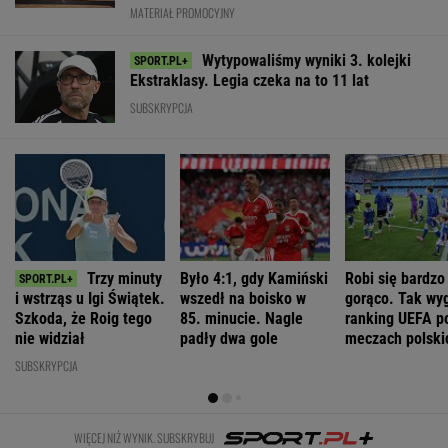
WIĘCEJ NIŻ WYNIK. SUBSKRYBUJ
POLITYKA
Cezary
Romanowski w
Niemcy. Polska
To Morawiecki
Tomczyk: Ile
klasztorze?
weźmie udział
robił na
kosztował wiec
Opus Dei
w rozmowach o
uroczystości
partyjny
reaguje na
zagrożeniach
Nawrockiego.
Nawrockiego?
słowa Bodnara
Jest nagranie.
"Skandal"
WIADOMOŚCI