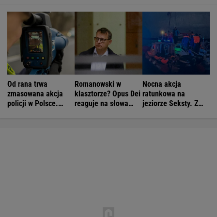
Od rana trwa
Romanowski w
Nocna akcja
zmasowana akcja
klasztorze? Opus Dei
ratunkowa na
policji w Polsce.
reaguje na słowa
jeziorze Seksty. Z
Operacja "Speed
Bodnara
wody wyciągnięto
Marathon"
ponad 30 osób