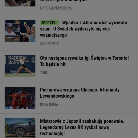
Mistrzowie z Japonii zaskakują ponownie.
Legendarny Lexus RX zyskał nową
technologię!
MATERIAŁ PROMOCYJNY
Wytypowaliśmy wyniki 3. kolejki
Ekstraklasy. Legia czeka na to 11 lat
SUBSKRYPCJA
Trzy minuty
Było 4:1, gdy Kamiński
Robi się bardzo
i wstrząs u Igi Świątek.
wszedł na boisko w
gorąco. Tak wy
Szkoda, że Roig tego
85. minucie. Nagle
ranking UEFA p
nie widział
padły dwa gole
meczach polski
drużyn
SUBSKRYPCJA