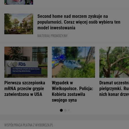
Zachwyciła w "Odysei" Nolana, ale od roku nie
dostała żadnej roli
Zaćmienie 12 sierpnia: praktyczny przewodnik
Youtuberka rozpowszechnia nienawistną
rymowankę o Ukraińcach
FINANSE I TECHNOLOGIA