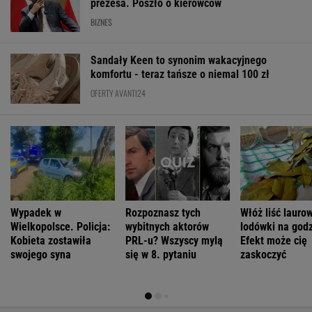
Wypadek w
Rozpoznasz tych
Włóż liść lauro
Wielkopolsce. Policja:
wybitnych aktorów
lodówki na godz
Kobieta zostawiła
PRL-u? Wszyscy mylą
Efekt może cię
swojego syna
się w 8. pytaniu
zaskoczyć
ŻYĆ LEPIEJ