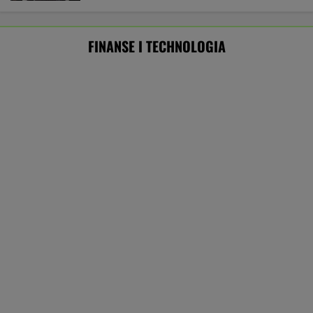
Rekord w Orlenie i nagła reakcja byłego
prezesa. Poszło o kierowców
BIZNES
Amerykański audyt wojskowy w