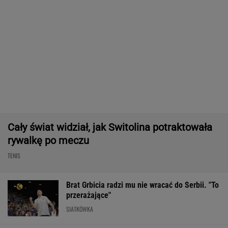
SIATKÓWKA
Tysiące osób zrobi to we wrześniu. Powód
może cię zaskoczyć
MATERIAŁ PROMOCYJNY,
18+