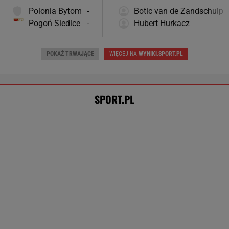
Cały świat widział, jak Switolina potraktowała
rywalkę po meczu
TENIS
Brat Grbicia radzi mu nie wracać do Serbii. "To
przerażające"