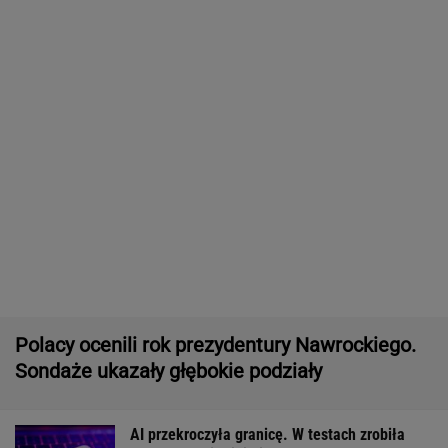
Polacy ocenili rok prezydentury Nawrockiego.
Sondaże ukazały głębokie podziały
AI przekroczyła granicę. W testach zrobiła
coś, czego nikt jej nie kazał
Dramatyczna akcja ratunkowa na jeziorze
Seksty