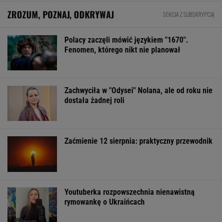
"Pionowe miasto" będzie mieć 140
metrów. Jego wnętrze robi wrażenie
BIZNES
Pierwszy etap GAT zakończony. To
strategiczna inwestycja dla polskiego
eksportu
MATERIAŁ PROMOCYJNY