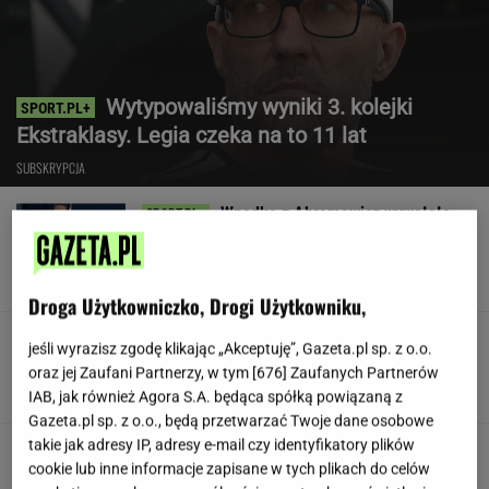
Wytypowaliśmy wyniki 3. kolejki
Ekstraklasy. Legia czeka na to 11 lat
SUBSKRYPCJA
Wpadka z Abramowicz wywołała
szum. U Świątek wydarzyło się coś
ważniejszego
SUBSKRYPCJA
Droga Użytkowniczko, Drogi Użytkowniku,
Koledzy z branży nie mieli litości dla Kłeczka.
jeśli wyrazisz zgodę klikając „Akceptuję”, Gazeta.pl sp. z o.o.
"Odpiął wrotki"
oraz jej Zaufani Partnerzy, w tym [
676
] Zaufanych Partnerów
IAB, jak również Agora S.A. będąca spółką powiązaną z
Gazeta.pl sp. z o.o., będą przetwarzać Twoje dane osobowe
takie jak adresy IP, adresy e-mail czy identyfikatory plików
Były szef PIP szuka pracy. Prosi
cookie lub inne informacje zapisane w tych plikach do celów
o radę. "Jakiej domagać się pensji?"