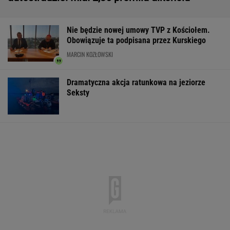
Trump skomentował negocjacje ws.wojny w
Ukrainie
Komornik zajął konto szpitala. "Działanie bez
precedensu"
Strzelanina w Tajlandii. Co najmniej osiem
osób nie żyje
Second home nad morzem zyskuje na
popularności. Coraz więcej osób wybiera ten
model inwestowania
MATERIAŁ PROMOCYJNY