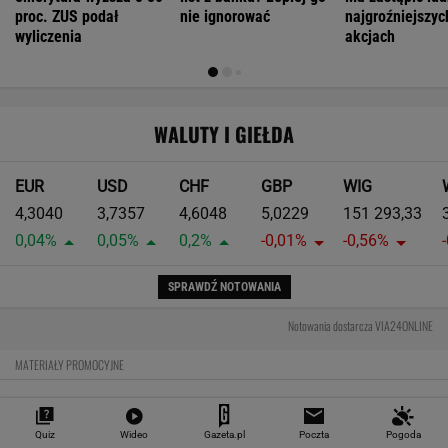
Pierwsza taka hybryda w historii Audi Sport. RS
5 wykorzystuje elektryfikację bez półśrodków
Największa zmiana w quattro od lat. Nowe
Audi RS 5 rozdziela moment w zupełnie nowy
sposób
Moc to tylko początek. Największym
osiągnięciem nowego Audi RS 5 może być
prowadzenie
Czy rasowy model RS może być hybrydą plug-
in? Nowe RS 5 odpowiada jednoznacznie
Quiz
Wideo
Gazeta.pl
Poczta
Pogoda