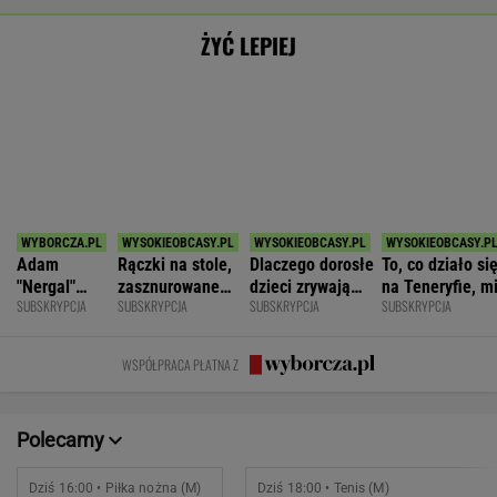
Adam
Rączki na stole,
Dlaczego dorosłe
To, co działo si
"Nergal"
zasznurowane
dzieci zrywają
na Teneryfie, m
SUBSKRYPCJA
SUBSKRYPCJA
SUBSKRYPCJA
SUBSKRYPCJA
Darski: Ja
usta. Byłam
kontakt z
się należało. Ni
wybieram
wychowana w
rodzicami?
myślałam, że to
terapię, a
dużej dyscyplinie
złe
WSPÓŁPRACA PŁATNA Z
większość
facetów
alkohol
Polecamy
Dziś 16:00 • Piłka nożna (M)
Dziś 18:00 • Tenis (M)
Polonia Bytom
-
Botic van de Zandschulp
Pogoń Siedlce
-
Hubert Hurkacz
POKAŻ TRWAJĄCE
WIĘCEJ NA
WYNIKI.SPORT.PL
SPORT.PL