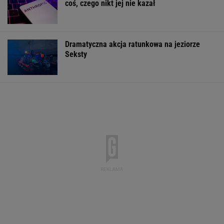
Pytamy o 15 osób, których wstyd nie znać.
Wiesz, z czego słyną?
Pustki w kurorcie nad morzem. "Z roku na rok
turystów jest coraz mniej"