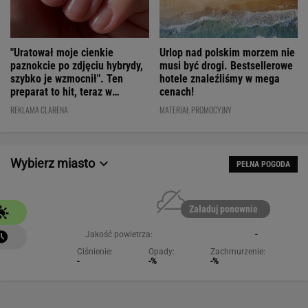
"Uratował moje cienkie
Urlop nad polskim morzem nie
paznokcie po zdjęciu hybrydy,
musi być drogi. Bestsellerowe
szybko je wzmocnił". Ten
hotele znaleźliśmy w mega
preparat to hit, teraz w
cenach!
świetnej cenie
REKLAMA CLARENA
MATERIAŁ PROMOCYJNY
Wybierz miasto
PEŁNA POGODA
Załaduj ponownie
Jakość powietrza:
-
Ciśnienie:
Opady:
Zachmurzenie:
-
-%
-%