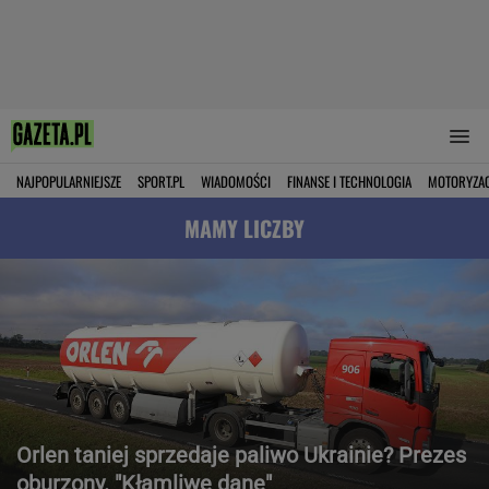
NAJPOPULARNIEJSZE
SPORT.PL
WIADOMOŚCI
FINANSE I TECHNOLOGIA
MOTORYZA
MAMY LICZBY
Orlen taniej sprzedaje paliwo Ukrainie? Prezes
oburzony. "Kłamliwe dane"