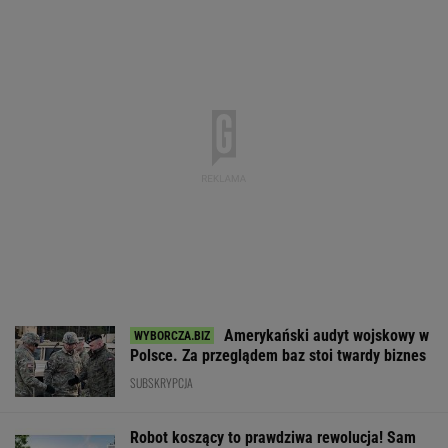
Pięć lat pracy więcej i
Dostałeś taki
Wygląda jak z h
emerytura wyższa o 80
list z banku? Lepiej go
Ma zastąpić lud
proc. ZUS podał
nie ignorować
najgroźniejszyc
wyliczenia
akcjach
WALUTY I GIEŁDA
EUR
USD
CHF
GBP
WIG
4,3040
3,7357
4,6048
5,0229
151 293,33
0,04%
0,05%
0,2%
-0,01%
-0,56%
SPRAWDŹ NOTOWANIA
Notowania dostarcza VIA24ONLINE