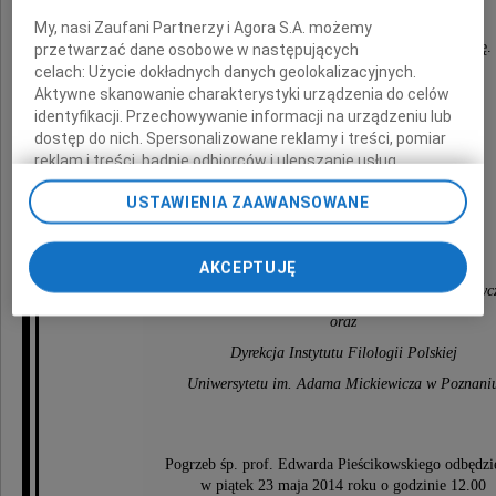
Z chwilą śmierci Profesora
My, nasi Zaufani Partnerzy i Agora S.A. możemy
polska historia literatury poniosła wielką stratę.
przetwarzać dane osobowe w następujących
celach:
Użycie dokładnych danych geolokalizacyjnych.
Aktywne skanowanie charakterystyki urządzenia do celów
identyfikacji. Przechowywanie informacji na urządzeniu lub
Rodzinie Zmarłego
dostęp do nich. Spersonalizowane reklamy i treści, pomiar
reklam i treści, badnie odbiorców i ulepszanie usług.
wyrazy głębokiego współczucia
Lista Zaufanych Partnerów
USTAWIENIA ZAAWANSOWANE
składają
Rektor i Senat,
AKCEPTUJĘ
Dziekan i Rada Wydziału Filologii Polskiej i Klasyc
oraz
Dyrekcja Instytutu Filologii Polskiej
Uniwersytetu im. Adama Mickiewicza w Poznani
Pogrzeb śp. prof. Edwarda Pieścikowskiego odbędzie
w piątek 23 maja 2014 roku o godzinie 12.00