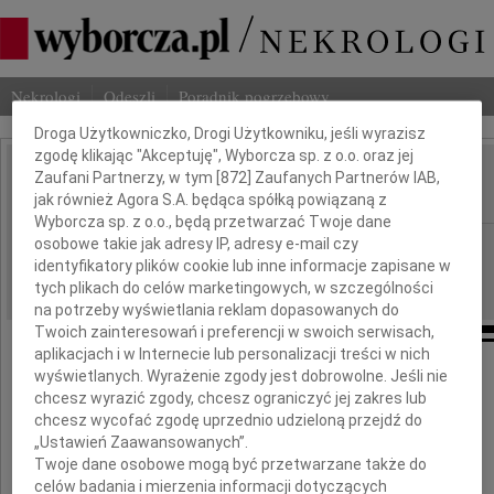
Dbamy o Twoją prywatność
Nekrologi
Odeszli
Poradnik pogrzebowy
Droga Użytkowniczko, Drogi Użytkowniku, jeśli wyrazisz
zgodę klikając "Akceptuję", Wyborcza sp. z o.o. oraz jej
Edward Pieścikowski
Zaufani Partnerzy, w tym [
872
] Zaufanych Partnerów IAB,
IMIĘ I NAZWISKO:
jak również Agora S.A. będąca spółką powiązaną z
Wyborcza sp. z o.o., będą przetwarzać Twoje dane
Poznań
osobowe takie jak adresy IP, adresy e-mail czy
REGION:
identyfikatory plików cookie lub inne informacje zapisane w
22.05.2014
DATA EMISJI:
tych plikach do celów marketingowych, w szczególności
na potrzeby wyświetlania reklam dopasowanych do
Twoich zainteresowań i preferencji w swoich serwisach,
aplikacjach i w Internecie lub personalizacji treści w nich
wyświetlanych. Wyrażenie zgody jest dobrowolne. Jeśli nie
17 maja 2014 roku zmarł
w wieku 82 lat
chcesz wyrazić zgody, chcesz ograniczyć jej zakres lub
chcesz wycofać zgodę uprzednio udzieloną przejdź do
„Ustawień Zaawansowanych”.
prof. zw. dr hab.
Twoje dane osobowe mogą być przetwarzane także do
celów badania i mierzenia informacji dotyczących