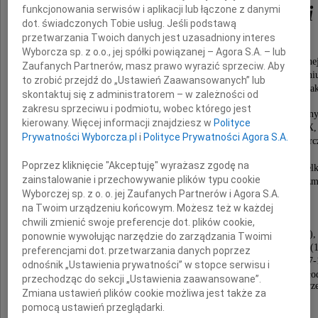
Edward Pieścikowski
funkcjonowania serwisów i aplikacji lub łączone z danymi
dot. świadczonych Tobie usług. Jeśli podstawą
przetwarzania Twoich danych jest uzasadniony interes
Wyborcza sp. z o.o., jej spółki powiązanej – Agora S.A. – lub
Profesor Wydziału Filologii Polskiej i Klasyczne
Zaufanych Partnerów, masz prawo wyrazić sprzeciw. Aby
Uniwersytetu im. Adama Mickiewicza w Poznani
to zrobić przejdź do „Ustawień Zaawansowanych” lub
bez reszty oddany nauce oraz służbie dla dobra wspólnoty a
skontaktuj się z administratorem – w zależności od
zakresu sprzeciwu i podmiotu, wobec którego jest
Człowiek szlachetny, mądry i serdeczny wobec inny
kierowany. Więcej informacji znajdziesz w
Polityce
wybitny znawca literatury i kultury wieku XIX,
Prywatności Wyborcza.pl
i
Polityce Prywatności Agora S.A.
autor fundamentalnych rozpraw poświęconych twórc
Bolesława Prusa,
Poprzez kliknięcie "Akceptuję" wyrażasz zgodę na
badacz kultury dziewiętnastowiecznego Poznania i Wielk
zainstalowanie i przechowywanie plików typu cookie
edytor wzorcowych wydań dzieł doby pozytywizm
Wyborczej sp. z o. o. jej Zaufanych Partnerów i Agora S.A.
mistrz wielu pokoleń filologów polskich.
na Twoim urządzeniu końcowym. Możesz też w każdej
Podziwiany przez studentów wykładowca,
chwili zmienić swoje preferencje dot. plików cookie,
Dziekan Wydziału Filologicznego (1975-1981),
ponownie wywołując narzędzie do zarządzania Twoimi
powołany w wyborach demokratycznych Prorektor UAM (1
preferencjami dot. przetwarzania danych poprzez
Kierownik Zakładu Historii Literatury Polskiej (1987-
odnośnik „Ustawienia prywatności” w stopce serwisu i
Kierownik Zakładu Literatury Pozytywizmu i Mło
przechodząc do sekcji „Ustawienia zaawansowane”.
Polski (1996-1999), członek Komitetu Nauk o Literaturze
Zmiana ustawień plików cookie możliwa jest także za
Akademii Nauk (od 1978 roku).
pomocą ustawień przeglądarki.