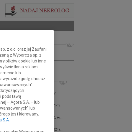
 nekrologów i wspomnień
. z o.o. oraz jej Zaufani
zwisko lub numer ogłoszenia:
ązaną z Wyborcza sp. z
ry plików cookie lub inne
wyświetlania reklam
+ szukanie zaawansowane
ernecie lub
sz wyrazić zgody, chcesz
KROLOGI
 Zaawansowanych”.
d Halka
wiek: 89
21.07.2026
Gdańsk
 dotyczących
lkim żalem i smutkiem żegnamy naszego...
li podstawą
ga Czajka
16.07.2026
Gdańsk
nej – Agora S.A. – lub
Andrzejowi Czajce z powodu śmierci Żony...
aawansowanych” lub
 Borowski
10.07.2026
Gdańsk
rego jest kierowany.
lkim smutkiem przyjęłyśmy wiadomość, że...
a S.A.
 Augustynowicz
03.07.2026
Gdańsk
 Augustynowicz z domu Hinz (1979-2024)...
ypu cookie Wyborczej sp.