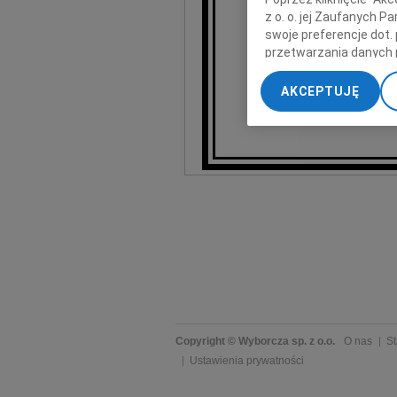
z o. o. jej Zaufanych 
Andrz
swoje preferencje dot.
przetwarzania danych 
„Ustawienia zaawansow
AKCEPTUJĘ
My, nasi Zaufani Part
dokładnych danych geol
Przechowywanie informa
treści, badnie odbiorcó
Copyright © Wyborcza sp. z o.o.
O nas
St
Ustawienia prywatności