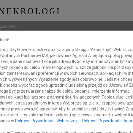
ogrzebowy
tność
Szukaj
j Głowiński
ogi Użytkowniku, jeśli wyrazisz zgodę klikając "Akceptuję", Wyborcza sp
Imię i na
 Zaufanych Partnerów IAB, jak również Agora S.A. będąca spółką powi
Twoje dane osobowe takie jak adresy IP, adresy e-mail czy identyfikato
 tych plikach do celów marketingowych, w szczególności na potrzeby 
 zainteresowań i preferencji w swoich serwisach, aplikacjach i w Int
w nich wyświetlanych. Wyrażenie zgody jest dobrowolne. Jeśli nie chce
INNE NE
 lub chcesz wycofać zgodę uprzednio udzieloną przejdź do „Ustawień
Witol
gą być przetwarzane także do celów badania i mierzenia informacji
Z wie
w i aplikacji lub łączone z danymi dot. świadczonych Tobie usług. Jeś
Jadwi
nych jest uzasadniony interes Wyborcza sp. z o.o., jej spółki powiąza
Podziękowanie
Panu 
masz prawo wyrazić sprzeciw. Aby to zrobić przejdź do „Ustawień Z
Adam
istratorem – w zależności od zakresu sprzeciwu i podmiotu, wobec któ
 w najbardziej bolesnych dla mnie chwilach
Z wie
dziesz w
Polityce Prywatności Wyborcza.pl
i
Polityce Prywatności Agor
 miłością i przyjaźnią pozwolili uwierzyć,
Alina
, towarzyszyli w ostatniej drodze mojego męża
Alina
ceptuję" wyrażasz zgodę na zainstalowanie i przechowywanie plików t