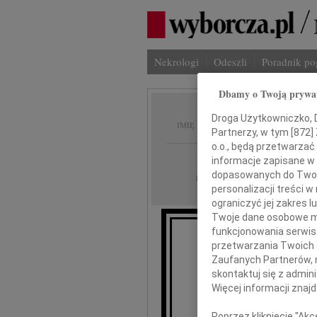
Nekrologi
Odeszli
Poradnik p
Dbamy o Twoją prywa
Andrze
Droga Użytkowniczko, Dr
IMIĘ I NAZWISKO:
Partnerzy, w tym [
872
]
o.o., będą przetwarzać 
Gdańsk
REGION:
informacje zapisane w
dopasowanych do Twoich
05.03.2010
DATA EMISJI:
personalizacji treści 
ograniczyć jej zakres
Twoje dane osobowe mo
funkcjonowania serwisó
przetwarzania Twoich da
Zaufanych Partnerów, 
skontaktuj się z admin
Wszystkim, którzy
Więcej informacji znaj
byli przy mnie, z
że jest jakieś jutro
Poprzez kliknięcie "Ak