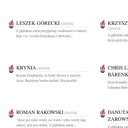
LESZEK GÓRECKI
KRZYSZ
GDAŃSK
GDAŃSK
Z głębokim żalem przyjęliśmy wiadomość o śmierci
Z głębokim ża
Kpt. ż.w. Leszka Góreckiego Człowieka...
Krzysztofa Dow
KRYNIA
CHRIS 
GDAŃSK
BÄREN
Kryniu Dziękujemy, że byłaś obecna w naszym
życiu. Będziemy bardzo tęsknić. Przyjaciólki
Dom Ronalda 
Lehmann-Bärenk
ROMAN RAKOWSKI
DANUTA
GDAŃSK
ZARÓW
"Życie jest tylko wtedy coś warte i tylko wtedy daje
radość, jeśli jest służbą" Z głębokim żalem...
Z głębokim sm