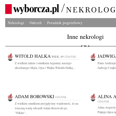
Nekrologi
Odeszli
Poradnik pogrzebowy
Inne nekrologi
WITOLD HALKA
JADWIG
WIEK: 89
GDAŃSK
Z wielkim żalem i smutkiem żegnamy naszego
Panu Andrzejo
ukochanego Męża, Ojca i Wujka Witolda Halkę...
Jadwigi Czajki 
ADAM BOROWSKI
ALINA 
GDAŃSK
GDAŃSK
Z wielkim smutkiem przyjęłyśmy wiadomość, że na
Alina Augusty
wieczną wartę odszedł Adam Borowski ps.
Piątego lipca u
"Nikita"...