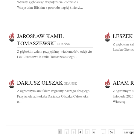
Wyrazy głębokiego współczucia Rodzinie i
Wszystkim Bliskim z powodu nagłej śmierci...
JAROSŁAW KAMIL
LESZEK
TOMASZEWSKI
GDAŃSK
Z głębokim ża
Leszka Giersze
Z głębokim żalem przyjęliśmy wiadomość o odejściu
Lek. Jarosława Kamila Tomaszewskiego...
DARIUSZ OLSZAK
ADAM R
GDAŃSK
Z ogromnym smutkiem żegnamy naszego drogiego
Z ogromnym s
Przyjaciela adwokata Dariusza Olszaka Człowieka
listopada 2025
o...
Wieczną...
1
2
3
4
5
6
...
68
następ