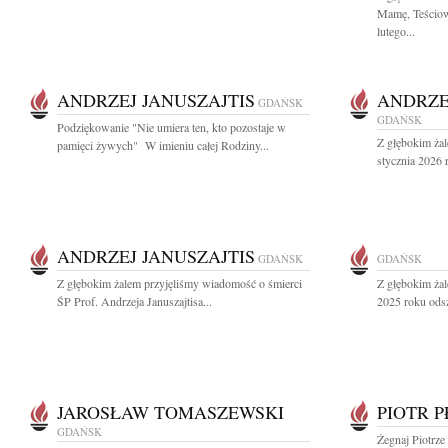
Mamę, Teściową
lutego...
ANDRZEJ JANUSZAJTIS
ANDRZE
GDAŃSK
GDAŃSK
Podziękowanie "Nie umiera ten, kto pozostaje w
Z głębokim ża
pamięci żywych" W imieniu całej Rodziny...
stycznia 2026 r
ANDRZEJ JANUSZAJTIS
GDAŃSK
GDAŃSK
Z głębokim żalem przyjęliśmy wiadomość o śmierci
Z głębokim żal
ŚP Prof. Andrzeja Januszajtisa...
2025 roku odsz
JAROSŁAW TOMASZEWSKI
PIOTR 
GDAŃSK
Żegnaj Piotrze