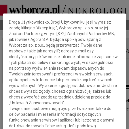
Dbamy o Twoją prywatność
Droga Użytkowniczko, Drogi Użytkowniku, jeśli wyrazisz
Nekrologi
Odeszli
Poradnik pogrzebowy
zgodę klikając "Akceptuję", Wyborcza sp. z o.o. oraz jej
Zaufani Partnerzy, w tym [
872
] Zaufanych Partnerów IAB,
jak również Agora S.A. będąca spółką powiązaną z
Wyborcza sp. z o.o., będą przetwarzać Twoje dane
Zbigniew Maciej Piwow
IMIĘ I NAZWISKO:
osobowe takie jak adresy IP, adresy e-mail czy
identyfikatory plików cookie lub inne informacje zapisane w
tych plikach do celów marketingowych, w szczególności
Kraków, Katowice
REGION:
na potrzeby wyświetlania reklam dopasowanych do
09.12.2013
DATA EMISJI:
Twoich zainteresowań i preferencji w swoich serwisach,
aplikacjach i w Internecie lub personalizacji treści w nich
wyświetlanych. Wyrażenie zgody jest dobrowolne. Jeśli nie
chcesz wyrazić zgody, chcesz ograniczyć jej zakres lub
chcesz wycofać zgodę uprzednio udzieloną przejdź do
Wszystkim, którzy wspierali nas w bolesnych chwi
„Ustawień Zaawansowanych”.
Twoje dane osobowe mogą być przetwarzane także do
dzielili z nami smutek i żal oraz uczestniczyli tak licznie we Mszy Świę
pogrzebowych naszego ukochanego
celów badania i mierzenia informacji dotyczących
Męża, Ojca, Dziadka oraz Brata
funkcjonowania serwisów i aplikacji lub łączone z danymi
dot. świadczonych Tobie usług. Jeśli podstawą