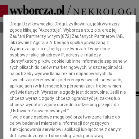
Dbamy o Twoją prywatność
Droga Użytkowniczko, Drogi Użytkowniku, jeśli wyrazisz
Nekrologi
Odeszli
Poradnik pogrzebowy
zgodę klikając "Akceptuję", Wyborcza sp. z o.o. oraz jej
Zaufani Partnerzy, w tym [
872
] Zaufanych Partnerów IAB,
jak również Agora S.A. będąca spółką powiązaną z
Wyborcza sp. z o.o., będą przetwarzać Twoje dane
Andrzej Frey
IMIĘ I NAZWISKO:
osobowe takie jak adresy IP, adresy e-mail czy
identyfikatory plików cookie lub inne informacje zapisane w
tych plikach do celów marketingowych, w szczególności
Katowice
REGION:
na potrzeby wyświetlania reklam dopasowanych do
07.12.2013
DATA EMISJI:
Twoich zainteresowań i preferencji w swoich serwisach,
aplikacjach i w Internecie lub personalizacji treści w nich
wyświetlanych. Wyrażenie zgody jest dobrowolne. Jeśli nie
chcesz wyrazić zgody, chcesz ograniczyć jej zakres lub
chcesz wycofać zgodę uprzednio udzieloną przejdź do
"Ludzie, których kochamy, zostają na zawsze,
„Ustawień Zaawansowanych”.
Twoje dane osobowe mogą być przetwarzane także do
bo zostawili ślady w naszych sercach"
celów badania i mierzenia informacji dotyczących
funkcjonowania serwisów i aplikacji lub łączone z danymi
Serdeczne podziękowania
dot. świadczonych Tobie usług. Jeśli podstawą