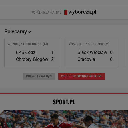
weekend. Zaliczył
Mąż zostawił
Albo król świata,
za chwilę
mnie i znikł"
mnie dla młodszej
albo do niczego
znów jesteś
WSPÓŁPRACA PŁATNA Z
głodny"
Polecamy
Wczoraj • Piłka nożna (M)
Wczoraj • Piłka nożna (M)
ŁKS Łódź
1
Śląsk Wrocław
0
Chrobry Głogów
2
Cracovia
0
POKAŻ TRWAJĄCE
WIĘCEJ NA
WYNIKI.SPORT.PL
SPORT.PL