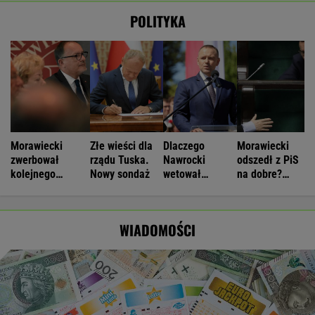
POLITYKA
Morawiecki
Złe wieści dla
Dlaczego
Morawiecki
zwerbował
rządu Tuska.
Nawrocki
odszedł z PiS
kolejnego
Nowy sondaż
wetował
na dobre?
parlamentarzystę
ustawy? Chodzi
Polacy mają
PiS. "To nie
o "Plan 21"
wątpliwości
rozstanie"
WIADOMOŚCI