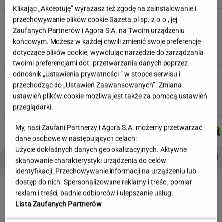
Klikając „Akceptuję” wyrażasz też zgodę na zainstalowanie i
przechowywanie plików cookie Gazeta.pl sp. z o.o., jej
Zarażają Polaków HIV, rosyjska
rakieta to ustawka. Tak Kreml podsyca
Zaufanych Partnerów i Agora S.A. na Twoim urządzeniu
niechęć do Ukraińców
końcowym. Możesz w każdej chwili zmienić swoje preferencje
dotyczące plików cookie, wywołując narzędzie do zarządzania
SUBSKRYPCJA
twoimi preferencjami dot. przetwarzania danych poprzez
odnośnik „Ustawienia prywatności ” w stopce serwisu i
Czy można odchylić fotel w samolocie? Zdania
przechodząc do „Ustawień Zaawansowanych”. Zmiana
są podzielone. “Dozwolone”
ustawień plików cookie możliwa jest także za pomocą ustawień
przeglądarki.
KACPER
JOANNA
MICHAŁ
DANIEL
My, nasi Zaufani Partnerzy i Agora S.A. możemy przetwarzać
Autorzy:
KOLIBABSKI
CHOJNACKA
TRELA
MAIKOWSKI
dane osobowe w następujących celach:
Użycie dokładnych danych geolokalizacyjnych. Aktywne
PROBLEMY POLSKICH SIATKARZY
ZNAK Z '30'
WISŁAWA SZYMBORSKA
skanowanie charakterystyki urządzenia do celów
identyfikacji. Przechowywanie informacji na urządzeniu lub
dostęp do nich. Spersonalizowane reklamy i treści, pomiar
LETNIE OKAZJE
reklam i treści, badnie odbiorców i ulepszanie usług.
Lista Zaufanych Partnerów