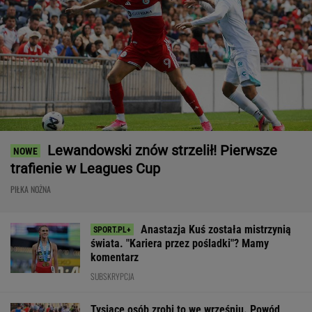
Lewandowski znów strzelił! Pierwsze
trafienie w Leagues Cup
PIŁKA NOŻNA
Anastazja Kuś została mistrzynią
świata. "Kariera przez pośladki"? Mamy
komentarz
SUBSKRYPCJA
Tysiące osób zrobi to we wrześniu. Powód