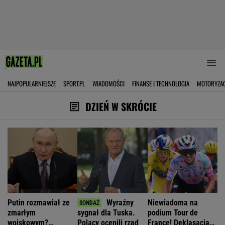
NAJPOPULARNIEJSZE
SPORT.PL
WIADOMOŚCI
FINANSE I TECHNOLOGIA
MOTORYZA
DZIEŃ W SKRÓCIE
Putin rozmawiał ze
Wyraźny
Niewiadoma na
zmarłym
sygnał dla Tuska.
podium Tour de
wojskowym?
Polacy ocenili rząd
France! Deklasacja