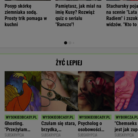
Posyp skórkę
Pamiętasz, jak miał na
Stachursky poja
ziemniaka sodą.
imię Kusy? Rozwiąż
na scenie "Lata
Prosty trik pomaga w
quiz o serialu
Radiem" i zszo
kuchni
"Ranczo"!
widzów. "Kto to 
ŻYĆ LEPIEJ
Ghosting.
Czułam się stara,
Psycholog o
"Chemseks
"Przeżyłam
brzydka,
osobowości
jest jak zup
SUBSKRYPCJA
SUBSKRYPCJA
SUBSKRYPCJA
SUBSKRYPCJA
najpiękniejszy
niepotrzebna.
narcystycznej:
Nażresz się