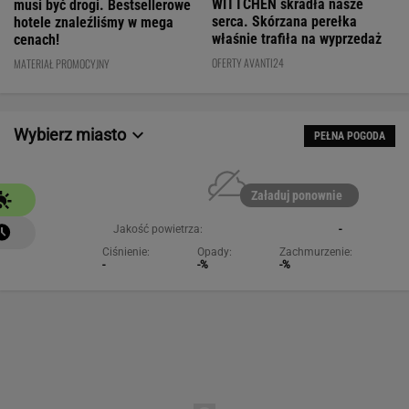
WITTCHEN skradła nasze
musi być drogi. Bestsellerowe
serca. Skórzana perełka
hotele znaleźliśmy w mega
właśnie trafiła na wyprzedaż
cenach!
OFERTY AVANTI24
MATERIAŁ PROMOCYJNY
Wybierz miasto
PEŁNA POGODA
Załaduj ponownie
Jakość powietrza:
-
Ciśnienie:
Opady:
Zachmurzenie:
-
-%
-%