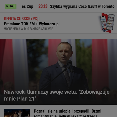
gues Cup
Szybka wygrana Coco Gauff w Toronto
Dw
NOWE
OFERTA SUBSKRYPCJI
Premium: TOK FM + Wyborcza.pl
MOCNE MEDIA W DUO PAKIECIE. SPRAWDŹ
Nawrocki tłumaczy swoje weta. "Zobowiązuje
mnie Plan 21"
Poznali się na urlopie i przepadli. Brzmi
romantycznie, jednak lekarz ostrzega