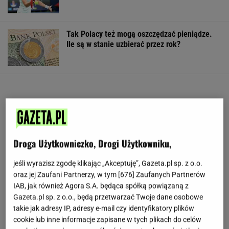
Tak Polacy też mogą oszczędzać pieniądze.
Ile są w stanie uzbierać przez rok?
Droga Użytkowniczko, Drogi Użytkowniku,
jeśli wyrazisz zgodę klikając „Akceptuję”, Gazeta.pl sp. z o.o.
oraz jej Zaufani Partnerzy, w tym [
676
] Zaufanych Partnerów
IAB, jak również Agora S.A. będąca spółką powiązaną z
Gazeta.pl sp. z o.o., będą przetwarzać Twoje dane osobowe
takie jak adresy IP, adresy e-mail czy identyfikatory plików
cookie lub inne informacje zapisane w tych plikach do celów