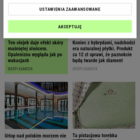
USTAWIENIA ZAAWANSOWANE
AKCEPTUJĘ
Ten olejek daje efekt skóry
Koniec z hybrydami, nadchodzi
muśniętej słońcem.
era naturalnej płytki. Produkt
Opalenizna wygląda jak po
za 12 zł sprawi, że paznokcie
wakacjach
będą twarde jak diament
OFERTY AVANTI24
OFERTY AVANTI24
Ta pistacjowa torebka
Urlop nad polskim morzem nie