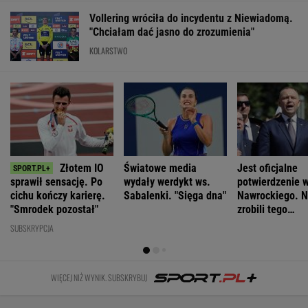
Vollering wróciła do incydentu z Niewiadomą.
"Chciałam dać jasno do zrozumienia"
KOLARSTWO
Złotem IO
Światowe media
Jest oficjalne
sprawił sensację. Po
wydały werdykt ws.
potwierdzenie 
cichu kończy karierę.
Sabalenki. "Sięga dna"
Nawrockiego. N
"Smrodek pozostał"
zrobili tego
Komorowski i D
SUBSKRYPCJA
WIĘCEJ NIŻ WYNIK. SUBSKRYBUJ