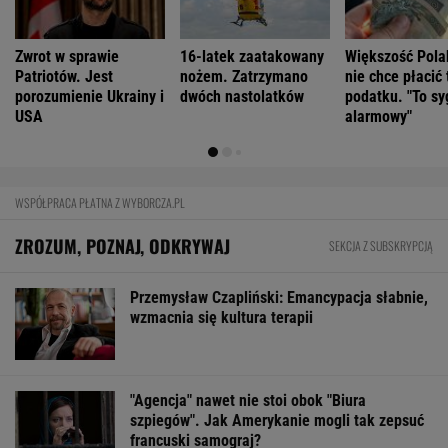
Zwrot w sprawie
16-latek zaatakowany
Większość Pol
Patriotów. Jest
nożem. Zatrzymano
nie chce płacić
porozumienie Ukrainy i
dwóch nastolatków
podatku. "To sy
USA
alarmowy"
WSPÓŁPRACA PŁATNA Z WYBORCZA.PL
ZROZUM, POZNAJ, ODKRYWAJ
SEKCJA Z SUBSKRYPCJĄ
Przemysław Czapliński: Emancypacja słabnie,
wzmacnia się kultura terapii
"Agencja" nawet nie stoi obok "Biura
szpiegów". Jak Amerykanie mogli tak zepsuć
francuski samograj?