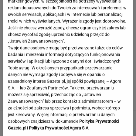
marketingowych, w szczególności na potrzeby wyświetlania
reklam dopasowanych do Twoich zainteresowań i preferencji w
swoich serwisach, aplikacjach i w Internecie lub personalizacji
treści w nich wyświetlanych. Wyrażenie zgody jest dobrowolne.
Mandaryna ma problemy przed
Jeśli nie chcesz wyrazić zgody, chcesz ograniczyć jej zakres lub
"Tańcem z gwiazdami"? "Muszę okiełznać
chcesz wycofać zgodę uprzednio udzieloną przejdź do
garba"
„Ustawień Zaawansowanych”.
Twoje dane osobowe mogą być przetwarzane także do celów
badania i mierzenia informacji dotyczących funkcjonowania
Znasz się na wypiekach? Nasze pytania i tak
serwisów i aplikacji lub łączone z danymi dot. świadczonych
mogą cię zaskoczyć!
Tobie usług. W określonych przypadkach przetwarzanie
danych nie wymaga zgody i odbywa się w oparciu o
uzasadniony interes Gazeta.pl, jej spółki powiązanej – Agora
Kroję ogórki i zostawiam na 12 godzin. Ten
S.A. – lub Zaufanych Partnerów. Takiemu przetwarzaniu
patent to złoto
możesz się sprzeciwić, przechodząc do „Ustawień
Zaawansowanych” lub przez kontakt z administratorem – w
zależności od zakresu sprzeciwu i podmiotu, wobec którego
jest kierowany. Więcej informacji o przetwarzaniu danych
Jeden wakacyjny nawyk może mieć
osobowych znajdziesz w dokumencie
Polityka Prywatności
nieprzyjemne konsekwencje. Też tak robisz?
Gazeta.pl
i
Polityka Prywatności Agora S.A.
MATERIAŁ PROMOCYJNY