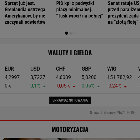
Sprzęt już jest.
PiS kpi z podwyżki
Senat ratuje U
Grenlandia ostrzega
płacy minimalnej.
przed paraliżem
Amerykanów, by nie
"Tusk wrócił na pełnej"
prezydent żąda
zaczynali odwiertów
na "złotą flotę"
WALUTY I GIEŁDA
EUR
USD
CHF
GBP
WIG
4,2997
3,7227
4,6009
5,0200
151 782,92
0%
0,1%
-0,05%
0,05%
-0,24%
SPRAWDŹ NOTOWANIA
Notowania dostarcza VIA24ONLINE
MOTORYZACJA