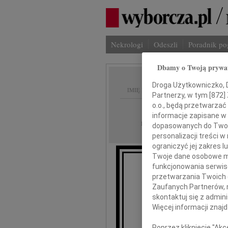
Nekrologi
Odeszli
Poradnik p
Dbamy o Twoją prywa
Droga Użytkowniczko, Dr
IMIĘ I NAZWISKO:
Partnerzy, w tym [
872
]
o.o., będą przetwarzać 
Rzeszów
REGION:
informacje zapisane w
11.10.2012
DATA EMISJI:
dopasowanych do Twoich
personalizacji treści 
ograniczyć jej zakres
Twoje dane osobowe mo
funkcjonowania serwisó
przetwarzania Twoich da
Zaufanych Partnerów, 
skontaktuj się z admin
Więcej informacji znaj
Prodziekanowi
Poprzez kliknięcie "Ak