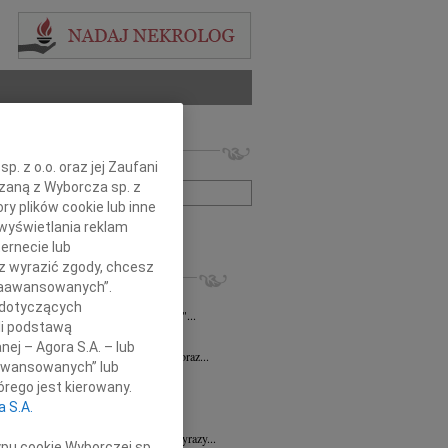
 nekrologów i wspomnień
. z o.o. oraz jej Zaufani
zwisko lub numer ogłoszenia:
ązaną z Wyborcza sp. z
ry plików cookie lub inne
wyświetlania reklam
+ szukanie zaawansowane
ernecie lub
sz wyrazić zgody, chcesz
KROLOGI
 Zaawansowanych”.
n Piotr Czarnota
17.07.2026
Rzeszów
 dotyczących
umiera ten, kto trwa w pamięci żywych"...
li podstawą
7.2026
Rzeszów
nej – Agora S.A. – lub
Dyrektorowi Jerzemu Guniewskiemu oraz...
aawansowanych” lub
 Drozd
17.06.2026
Rzeszów
rego jest kierowany.
omnym smutkiem i niedowierzaniem...
a S.A.
6.2026
Rzeszów
Dr n. med. Mai Ptasiewicz składamy wyrazy...
ypu cookie Wyborczej sp.