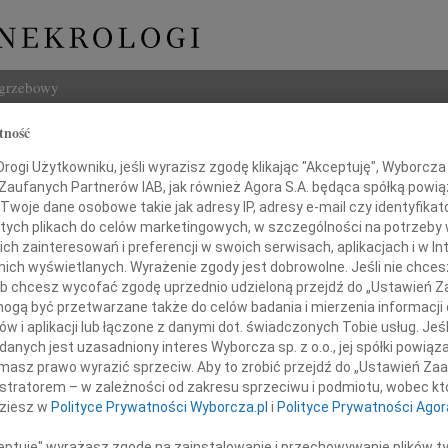
ogrzebowy
tność
Szukaj
ogi Użytkowniku, jeśli wyrazisz zgodę klikając "Akceptuję", Wyborcza sp
Imię i na
 Zaufanych Partnerów IAB, jak również Agora S.A. będąca spółką powi
Twoje dane osobowe takie jak adresy IP, adresy e-mail czy identyfikato
 tych plikach do celów marketingowych, w szczególności na potrzeby 
 zainteresowań i preferencji w swoich serwisach, aplikacjach i w Int
w nich wyświetlanych. Wyrażenie zgody jest dobrowolne. Jeśli nie chce
INNE NE
 lub chcesz wycofać zgodę uprzednio udzieloną przejdź do „Ustawień
Marci
gą być przetwarzane także do celów badania i mierzenia informacji
"Nie 
w i aplikacji lub łączone z danymi dot. świadczonych Tobie usług. Jeś
Pani
03.0
nych jest uzasadniony interes Wyborcza sp. z o.o., jej spółki powiąza
Panu 
masz prawo wyrazić sprzeciw. Aby to zrobić przejdź do „Ustawień Z
dr Annie Batiuk
Karol
istratorem – w zależności od zakresu sprzeciwu i podmiotu, wobec któ
Z ogr
dziesz w
Polityce Prywatności Wyborcza.pl
i
Polityce Prywatności Agor
12.0
 Wydziału Pedagogiczno-Artystycznego
Pani 
ceptuję" wyrażasz zgodę na zainstalowanie i przechowywanie plików t