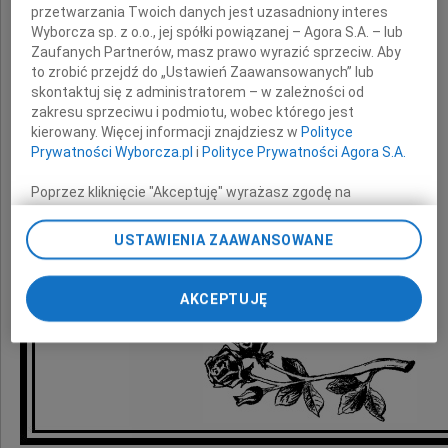
przetwarzania Twoich danych jest uzasadniony interes
Wyborcza sp. z o.o., jej spółki powiązanej – Agora S.A. – lub
Zaufanych Partnerów, masz prawo wyrazić sprzeciw. Aby
wyrazy głębokiego współczucia
to zrobić przejdź do „Ustawień Zaawansowanych” lub
z powodu śmierci
skontaktuj się z administratorem – w zależności od
zakresu sprzeciwu i podmiotu, wobec którego jest
kierowany. Więcej informacji znajdziesz w
Polityce
Ojca
Prywatności Wyborcza.pl
i
Polityce Prywatności Agora S.A.
Poprzez kliknięcie "Akceptuję" wyrażasz zgodę na
składają
zainstalowanie i przechowywanie plików typu cookie
Wyborczej sp. z o. o. jej Zaufanych Partnerów i Agora S.A.
USTAWIENIA ZAAWANSOWANE
na Twoim urządzeniu końcowym. Możesz też w każdej
Dyrekcja i współpracownicy
chwili zmienić swoje preferencje dot. plików cookie,
Raiffeisen Bank Polska SA w Kielcach
ponownie wywołując narzędzie do zarządzania Twoimi
AKCEPTUJĘ
preferencjami dot. przetwarzania danych poprzez
odnośnik „Ustawienia prywatności” w stopce serwisu i
przechodząc do sekcji „Ustawienia zaawansowane”.
Zmiana ustawień plików cookie możliwa jest także za
pomocą ustawień przeglądarki.
My, nasi Zaufani Partnerzy i Agora S.A. możemy