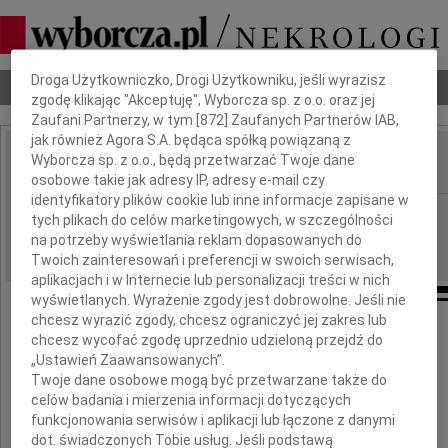
Dbamy o Twoją prywatność
Droga Użytkowniczko, Drogi Użytkowniku, jeśli wyrazisz
Nekrologi
Odeszli
Poradnik pogrzebowy
zgodę klikając "Akceptuję", Wyborcza sp. z o.o. oraz jej
Zaufani Partnerzy, w tym [
872
] Zaufanych Partnerów IAB,
jak również Agora S.A. będąca spółką powiązaną z
Wyborcza sp. z o.o., będą przetwarzać Twoje dane
IMIĘ I NAZWISKO:
osobowe takie jak adresy IP, adresy e-mail czy
identyfikatory plików cookie lub inne informacje zapisane w
Radom
REGION:
tych plikach do celów marketingowych, w szczególności
na potrzeby wyświetlania reklam dopasowanych do
24.07.2009
DATA EMISJI:
Twoich zainteresowań i preferencji w swoich serwisach,
aplikacjach i w Internecie lub personalizacji treści w nich
wyświetlanych. Wyrażenie zgody jest dobrowolne. Jeśli nie
chcesz wyrazić zgody, chcesz ograniczyć jej zakres lub
chcesz wycofać zgodę uprzednio udzieloną przejdź do
„Ustawień Zaawansowanych”.
Twoje dane osobowe mogą być przetwarzane także do
Drogiej Koleżance
celów badania i mierzenia informacji dotyczących
funkcjonowania serwisów i aplikacji lub łączone z danymi
Donacie Wolak
dot. świadczonych Tobie usług. Jeśli podstawą