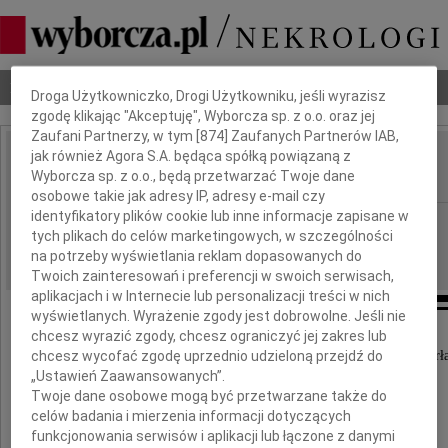
Dbamy o Twoją prywatność
Nekrologi
Odeszli
Poradnik pogrzebowy
Droga Użytkowniczko, Drogi Użytkowniku, jeśli wyrazisz
zgodę klikając "Akceptuję", Wyborcza sp. z o.o. oraz jej
Zaufani Partnerzy, w tym [
874
] Zaufanych Partnerów IAB,
jak również Agora S.A. będąca spółką powiązaną z
Marta Ropelewska
Wyborcza sp. z o.o., będą przetwarzać Twoje dane
IMIĘ I NAZWISKO:
osobowe takie jak adresy IP, adresy e-mail czy
identyfikatory plików cookie lub inne informacje zapisane w
Gdańsk
REGION:
tych plikach do celów marketingowych, w szczególności
24.04.2012
DATA EMISJI:
na potrzeby wyświetlania reklam dopasowanych do
Twoich zainteresowań i preferencji w swoich serwisach,
aplikacjach i w Internecie lub personalizacji treści w nich
wyświetlanych. Wyrażenie zgody jest dobrowolne. Jeśli nie
chcesz wyrazić zgody, chcesz ograniczyć jej zakres lub
Zawiadamiamy, że 22 kwietnia 2012 roku zmarł
chcesz wycofać zgodę uprzednio udzieloną przejdź do
po wieloletniej wyniszczającej chorobie
„Ustawień Zaawansowanych”.
nasza kochana Mama i Babcia
Twoje dane osobowe mogą być przetwarzane także do
celów badania i mierzenia informacji dotyczących
funkcjonowania serwisów i aplikacji lub łączone z danymi