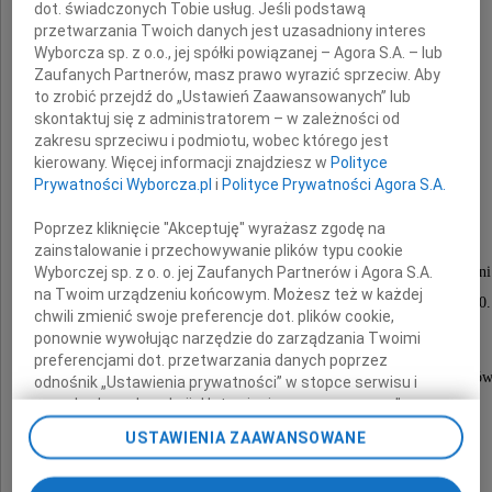
Marta Ropelewska
dot. świadczonych Tobie usług. Jeśli podstawą
przetwarzania Twoich danych jest uzasadniony interes
Wyborcza sp. z o.o., jej spółki powiązanej – Agora S.A. – lub
żyła 86 lat
Zaufanych Partnerów, masz prawo wyrazić sprzeciw. Aby
to zrobić przejdź do „Ustawień Zaawansowanych” lub
skontaktuj się z administratorem – w zależności od
Jolanta, Natalia i Mikołaj
zakresu sprzeciwu i podmiotu, wobec którego jest
kierowany. Więcej informacji znajdziesz w
Polityce
Prywatności Wyborcza.pl
i
Polityce Prywatności Agora S.A.
Wystawienie urny w Kaplicy Witomińskiej
Poprzez kliknięcie "Akceptuję" wyrażasz zgodę na
25 kwietnia 2012 roku o godzinie 12.30.
zainstalowanie i przechowywanie plików typu cookie
Pochówek na Cmentarzu Witomińskim w Gdyni
Wyborczej sp. z o. o. jej Zaufanych Partnerów i Agora S.A.
na Twoim urządzeniu końcowym. Możesz też w każdej
odbędzie się tego samego dnia o godzinie 13.00.
chwili zmienić swoje preferencje dot. plików cookie,
ponownie wywołując narzędzie do zarządzania Twoimi
preferencjami dot. przetwarzania danych poprzez
Prosimy o nieskładanie kondolencji oraz kwiatów
odnośnik „Ustawienia prywatności” w stopce serwisu i
przechodząc do sekcji „Ustawienia zaawansowane”.
Będziemy wdzięczni za datki
Zmiana ustawień plików cookie możliwa jest także za
USTAWIENIA ZAAWANSOWANE
na rzecz Hospicjum Stacjonarnego w Gdyni,
pomocą ustawień przeglądarki.
które otoczyło opieką Zmarłą