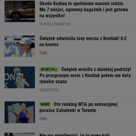
Skoda Kodiaq to spełnienie marzeń rodzin.
Ma 7 miejsc, ogromny bagażnik i jest gotowa
na wszystko!
MATERIAŁ PROMOCYJNY
Świątek odwróciła losy meczu z Kostiuk! 6:2
na koniec
TENIS
Świątek wróciła z dalekiej podróży!
Po przegranym secie z Kostiuk potem nie dała
rywalce szans
SUBSKRYPCJA
Oto ranking WTA po sensacyjnej
porażce Sabalenki w Toronto
TENIS
Nie ma wątpliwości, że to nowy król