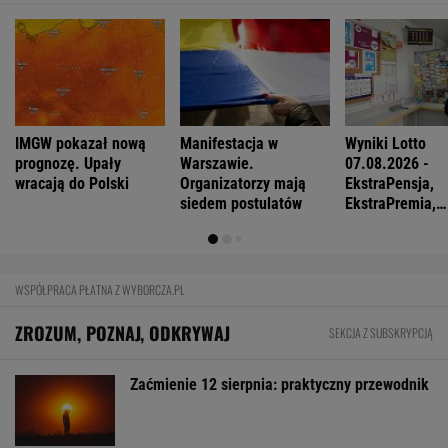
IMGW pokazał nową
Manifestacja w
Wyniki Lotto
prognozę. Upały
Warszawie.
07.08.2026 -
wracają do Polski
Organizatorzy mają
EkstraPensja,
siedem postulatów
EkstraPremia,
EuroJackpot, K
MiniLotto, Mult
WSPÓŁPRACA PŁATNA Z WYBORCZA.PL
ZROZUM, POZNAJ, ODKRYWAJ
SEKCJA Z SUBSKRYPCJĄ
Zaćmienie 12 sierpnia: praktyczny przewodnik