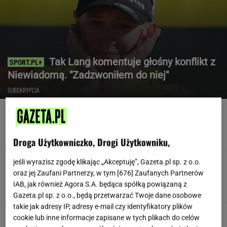
Tak Lang komentuje głośny konflikt z
Niewiadomą. "Zadzwoniłem do niej"
SUBSKRYPCJA
Poszedł na L4 i stracił pracę. Firma zapłaci
mu teraz 200 tys. euro
Droga Użytkowniczko, Drogi Użytkowniku,
jeśli wyrazisz zgodę klikając „Akceptuję”, Gazeta.pl sp. z o.o.
Teściowa mówi, że jest mamą jej
dziecka. "Chyba oszaleję"
oraz jej Zaufani Partnerzy, w tym [
676
] Zaufanych Partnerów
IAB, jak również Agora S.A. będąca spółką powiązaną z
KLAUDIA KIERZKOWSKA
Gazeta.pl sp. z o.o., będą przetwarzać Twoje dane osobowe
takie jak adresy IP, adresy e-mail czy identyfikatory plików
Siedem lat gehenny. "Spłacamy
cookie lub inne informacje zapisane w tych plikach do celów
kredyty za mieszkania, w których mieszkają