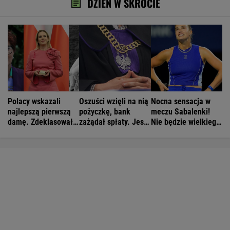
DZIEŃ W SKRÓCIE
Polacy wskazali
Oszuści wzięli na nią
Nocna sensacja w
najlepszą pierwszą
pożyczkę, bank
meczu Sabalenki!
damę. Zdeklasowała
zażądał spłaty. Jest
Nie będzie wielkiego
konkurencję
decyzja sądu
hitu w Toronto