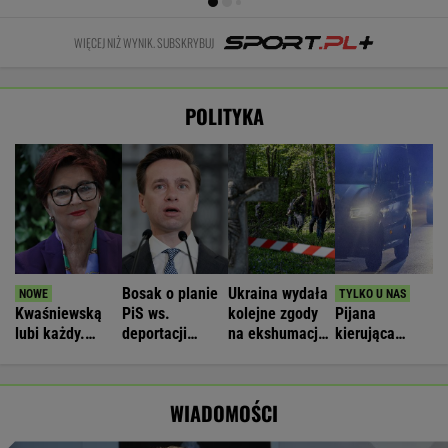
WIĘCEJ NIŻ WYNIK. SUBSKRYBUJ
POLITYKA
Bosak o planie
Ukraina wydała
Kwaśniewską
PiS ws.
kolejne zgody
Pijana
lubi każdy.
deportacji
na ekshumacje
kierująca
Niezależnie od
Ukraińców:
polskich ofiar
zabiła 66-
poglądów
Absolutny
na Wołyniu
latkę.
populizm
Ubezpieczyciel
WIADOMOŚCI
chciał
wypłacić mniej