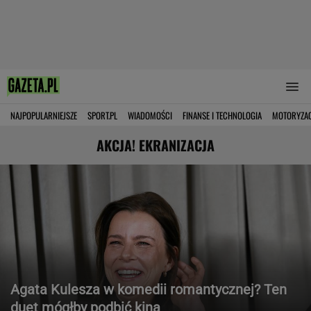
NAJPOPULARNIEJSZE
SPORT.PL
WIADOMOŚCI
FINANSE I TECHNOLOGIA
MOTORYZA
AKCJA! EKRANIZACJA
Agata Kulesza w komedii romantycznej? Ten
duet mógłby podbić kina