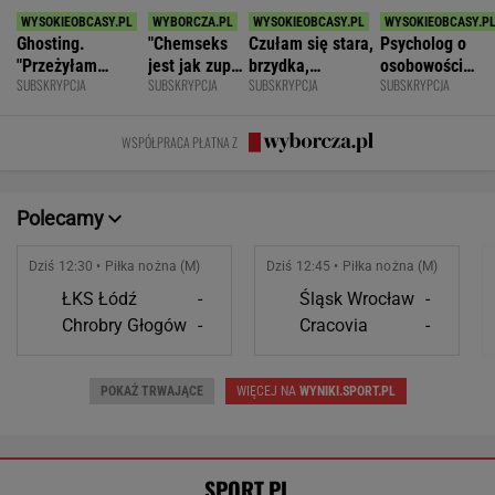
Ghosting.
"Chemseks
Czułam się stara,
Psycholog o
"Przeżyłam
jest jak zupa.
brzydka,
osobowości
SUBSKRYPCJA
SUBSKRYPCJA
SUBSKRYPCJA
SUBSKRYPCJA
najpiękniejszy
Nażresz się,
niepotrzebna.
narcystycznej:
weekend. Zaliczył
za chwilę
Mąż zostawił
Albo król świata
mnie i znikł"
znów jesteś
mnie dla młodszej
albo do niczego
WSPÓŁPRACA PŁATNA Z
głodny"
Polecamy
Dziś 12:30 • Piłka nożna (M)
Dziś 12:45 • Piłka nożna (M)
ŁKS Łódź
-
Śląsk Wrocław
-
Chrobry Głogów
-
Cracovia
-
POKAŻ TRWAJĄCE
WIĘCEJ NA
WYNIKI.SPORT.PL
SPORT.PL