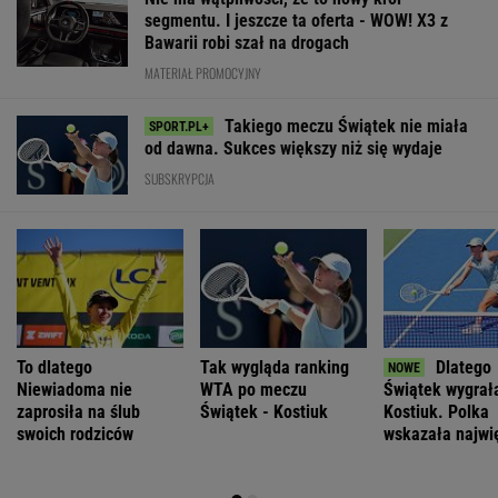
segmentu. I jeszcze ta oferta - WOW! X3 z
Bawarii robi szał na drogach
MATERIAŁ PROMOCYJNY
Takiego meczu Świątek nie miała
od dawna. Sukces większy niż się wydaje
SUBSKRYPCJA
To dlatego
Tak wygląda ranking
Dlatego
Niewiadoma nie
WTA po meczu
Świątek wygrał
zaprosiła na ślub
Świątek - Kostiuk
Kostiuk. Polka
swoich rodziców
wskazała najwi
zmianę