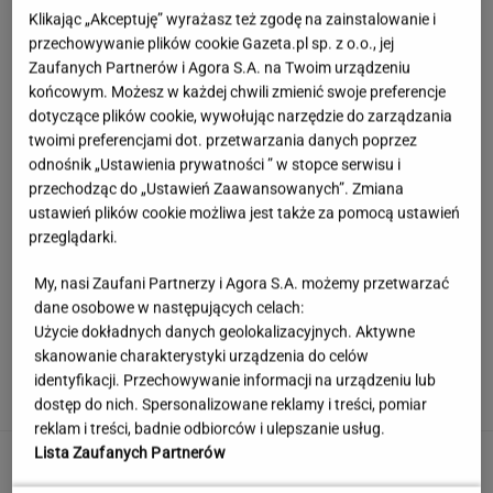
Klikając „Akceptuję” wyrażasz też zgodę na zainstalowanie i
przechowywanie plików cookie Gazeta.pl sp. z o.o., jej
Zaufanych Partnerów i Agora S.A. na Twoim urządzeniu
końcowym. Możesz w każdej chwili zmienić swoje preferencje
dotyczące plików cookie, wywołując narzędzie do zarządzania
twoimi preferencjami dot. przetwarzania danych poprzez
odnośnik „Ustawienia prywatności ” w stopce serwisu i
przechodząc do „Ustawień Zaawansowanych”. Zmiana
ustawień plików cookie możliwa jest także za pomocą ustawień
przeglądarki.
My, nasi Zaufani Partnerzy i Agora S.A. możemy przetwarzać
dane osobowe w następujących celach:
Użycie dokładnych danych geolokalizacyjnych. Aktywne
Wystarczy jedno spojrzenie i już wiadomo. Po
skanowanie charakterystyki urządzenia do celów
tym poznasz turystę we Włoszech
identyfikacji. Przechowywanie informacji na urządzeniu lub
dostęp do nich. Spersonalizowane reklamy i treści, pomiar
reklam i treści, badnie odbiorców i ulepszanie usług.
Lista Zaufanych Partnerów
Takiego meczu Świątek nie miała
od dawna. Sukces większy niż się wydaje