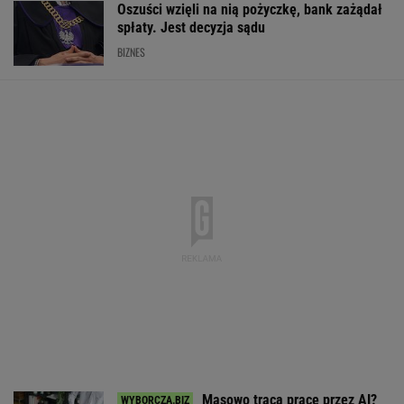
Oszuści wzięli na nią pożyczkę, bank zażądał
spłaty. Jest decyzja sądu
BIZNES
Masowo tracą pracę przez AI?