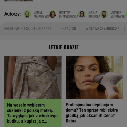
DANIEL
JUSTYNA
MARTA
DOMINIK
Autorzy:
MAIKOWSKI
BRYCZKOWSKA
KORYCKA
SENKOWSKI
PROBLEMY POLSKICH SIATKARZY
ZNAK Z '30'
WISŁAWA SZYMBORSKA
LETNIE OKAZJE
Profesjonalna depilacja w
Na wesele wybieram
domu? Ten sprzęt robi skórę
sukienki z polską metką.
gładką jak aksamit! Cena?
Ta wygląda jak z włoskiego
Dobra
butiku, a kupisz ją z
RABATEM