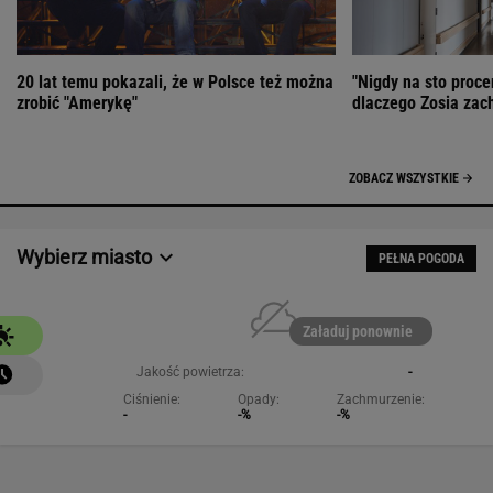
20 lat temu pokazali, że w Polsce też można
"Nigdy na sto proce
zrobić "Amerykę"
dlaczego Zosia zac
ZOBACZ WSZYSTKIE
Wybierz miasto
PEŁNA POGODA
Załaduj ponownie
Jakość powietrza:
-
Ciśnienie:
Opady:
Zachmurzenie:
-
-%
-%