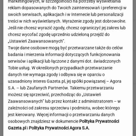
marketingowych, w szczególności na potrzeby wyświetlania
ludzie dewelopera"
reklam dopasowanych do Twoich zainteresowań i preferencji w
SUBSKRYPCJA
swoich serwisach, aplikacjach i w Internecie lub personalizacji
treści w nich wyświetlanych. Wyrażenie zgody jest dobrowolne.
Wiadomo, ile emerytury dostaje Kwaśniewska.
Jeśli nie chcesz wyrazić zgody, chcesz ograniczyć jej zakres lub
Kwota zaskakuje
chcesz wycofać zgodę uprzednio udzieloną przejdź do
„Ustawień Zaawansowanych”.
Twoje dane osobowe mogą być przetwarzane także do celów
badania i mierzenia informacji dotyczących funkcjonowania
Oto auto z paliwem, które może
serwisów i aplikacji lub łączone z danymi dot. świadczonych
zastąpić diesla. Frytura i olej roślinny
Tobie usług. W określonych przypadkach przetwarzanie
danych nie wymaga zgody i odbywa się w oparciu o
TOMASZ OKUROWSKI
uzasadniony interes Gazeta.pl, jej spółki powiązanej – Agora
S.A. – lub Zaufanych Partnerów. Takiemu przetwarzaniu
Rolnik zaorał nowy asfalt za 400 tys. zł.
możesz się sprzeciwić, przechodząc do „Ustawień
Wcześniej rozwalał krawężniki
Zaawansowanych” lub przez kontakt z administratorem – w
zależności od zakresu sprzeciwu i podmiotu, wobec którego
jest kierowany. Więcej informacji o przetwarzaniu danych
osobowych znajdziesz w dokumencie
Polityka Prywatności
Gazeta.pl
i
Polityka Prywatności Agora S.A.