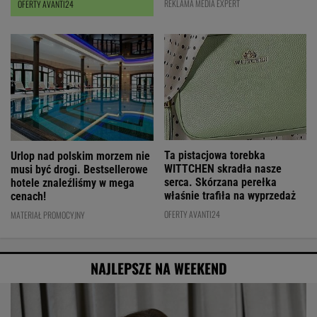
REKLAMA MEDIA EXPERT
OFERTY AVANTI24
Ta pistacjowa torebka
Urlop nad polskim morzem nie
WITTCHEN skradła nasze
musi być drogi. Bestsellerowe
serca. Skórzana perełka
hotele znaleźliśmy w mega
właśnie trafiła na wyprzedaż
cenach!
OFERTY AVANTI24
MATERIAŁ PROMOCYJNY
NAJLEPSZE NA WEEKEND