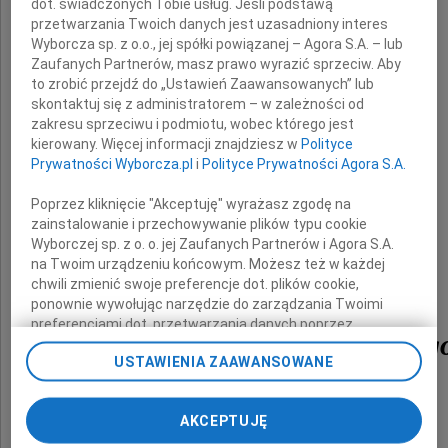
dot. świadczonych Tobie usług. Jeśli podstawą
przetwarzania Twoich danych jest uzasadniony interes
Rodziny, Przyjaciół
Wyborcza sp. z o.o., jej spółki powiązanej – Agora S.A. – lub
Zaufanych Partnerów, masz prawo wyrazić sprzeciw. Aby
to zrobić przejdź do „Ustawień Zaawansowanych” lub
i
skontaktuj się z administratorem – w zależności od
zakresu sprzeciwu i podmiotu, wobec którego jest
kierowany. Więcej informacji znajdziesz w
Polityce
Współpracowników
Prywatności Wyborcza.pl
i
Polityce Prywatności Agora S.A.
Poprzez kliknięcie "Akceptuję" wyrażasz zgodę na
zainstalowanie i przechowywanie plików typu cookie
z powodu śmierci
Wyborczej sp. z o. o. jej Zaufanych Partnerów i Agora S.A.
na Twoim urządzeniu końcowym. Możesz też w każdej
chwili zmienić swoje preferencje dot. plików cookie,
ponownie wywołując narzędzie do zarządzania Twoimi
preferencjami dot. przetwarzania danych poprzez
Jana Marcinkowskieg
odnośnik „Ustawienia prywatności” w stopce serwisu i
USTAWIENIA ZAAWANSOWANE
przechodząc do sekcji „Ustawienia zaawansowane”.
Zmiana ustawień plików cookie możliwa jest także za
pomocą ustawień przeglądarki.
AKCEPTUJĘ
My, nasi Zaufani Partnerzy i Agora S.A. możemy