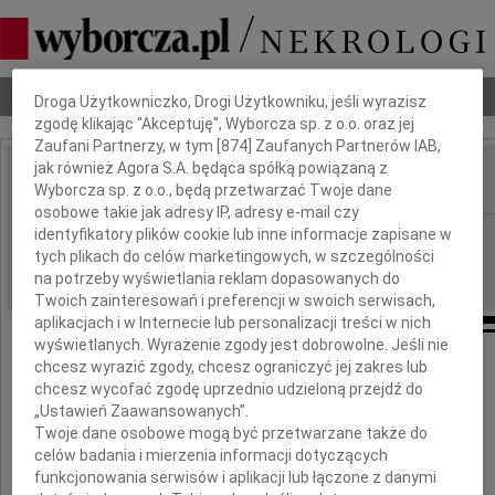
Dbamy o Twoją prywatność
Nekrologi
Odeszli
Poradnik pogrzebowy
Droga Użytkowniczko, Drogi Użytkowniku, jeśli wyrazisz
zgodę klikając "Akceptuję", Wyborcza sp. z o.o. oraz jej
Zaufani Partnerzy, w tym [
874
] Zaufanych Partnerów IAB,
jak również Agora S.A. będąca spółką powiązaną z
Wyborcza sp. z o.o., będą przetwarzać Twoje dane
IMIĘ I NAZWISKO:
osobowe takie jak adresy IP, adresy e-mail czy
Bydgoszcz
identyfikatory plików cookie lub inne informacje zapisane w
REGION:
tych plikach do celów marketingowych, w szczególności
05.12.2009
DATA EMISJI:
na potrzeby wyświetlania reklam dopasowanych do
Twoich zainteresowań i preferencji w swoich serwisach,
aplikacjach i w Internecie lub personalizacji treści w nich
wyświetlanych. Wyrażenie zgody jest dobrowolne. Jeśli nie
chcesz wyrazić zgody, chcesz ograniczyć jej zakres lub
chcesz wycofać zgodę uprzednio udzieloną przejdź do
Wyrazy szczerego współczucia
„Ustawień Zaawansowanych”.
Twoje dane osobowe mogą być przetwarzane także do
celów badania i mierzenia informacji dotyczących
dla
funkcjonowania serwisów i aplikacji lub łączone z danymi