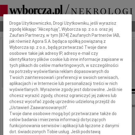
Dbamy o Twoją prywatność
Droga Użytkowniczko, Drogi Użytkowniku, jeśli wyrazisz
Nekrologi
Odeszli
Poradnik pogrzebowy
zgodę klikając "Akceptuję", Wyborcza sp. z o.o. oraz jej
Zaufani Partnerzy, w tym [
874
] Zaufanych Partnerów IAB,
jak również Agora S.A. będąca spółką powiązaną z
Wyborcza sp. z o.o., będą przetwarzać Twoje dane
Robert Maciejewski
osobowe takie jak adresy IP, adresy e-mail czy
IMIĘ I NAZWISKO:
identyfikatory plików cookie lub inne informacje zapisane w
tych plikach do celów marketingowych, w szczególności
Poznań
REGION:
na potrzeby wyświetlania reklam dopasowanych do
02.03.2012
DATA EMISJI:
Twoich zainteresowań i preferencji w swoich serwisach,
aplikacjach i w Internecie lub personalizacji treści w nich
wyświetlanych. Wyrażenie zgody jest dobrowolne. Jeśli nie
chcesz wyrazić zgody, chcesz ograniczyć jej zakres lub
chcesz wycofać zgodę uprzednio udzieloną przejdź do
Z wielkim smutkiem i żalem przyjęliśmy wiadomo
„Ustawień Zaawansowanych”.
Twoje dane osobowe mogą być przetwarzane także do
o śmierci naszego Pracownika i Kolegi
celów badania i mierzenia informacji dotyczących
funkcjonowania serwisów i aplikacji lub łączone z danymi
dot. świadczonych Tobie usług. Jeśli podstawą