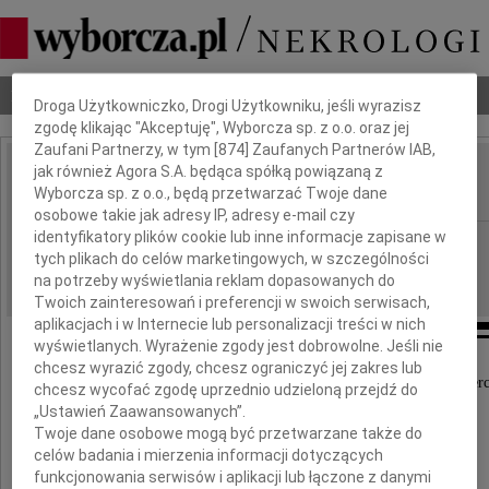
Dbamy o Twoją prywatność
Nekrologi
Odeszli
Poradnik pogrzebowy
Droga Użytkowniczko, Drogi Użytkowniku, jeśli wyrazisz
zgodę klikając "Akceptuję", Wyborcza sp. z o.o. oraz jej
Zaufani Partnerzy, w tym [
874
] Zaufanych Partnerów IAB,
jak również Agora S.A. będąca spółką powiązaną z
Józef Hasiński
IMIĘ I NAZWISKO:
Wyborcza sp. z o.o., będą przetwarzać Twoje dane
osobowe takie jak adresy IP, adresy e-mail czy
identyfikatory plików cookie lub inne informacje zapisane w
Poznań
REGION:
tych plikach do celów marketingowych, w szczególności
02.03.2012
DATA EMISJI:
na potrzeby wyświetlania reklam dopasowanych do
Twoich zainteresowań i preferencji w swoich serwisach,
aplikacjach i w Internecie lub personalizacji treści w nich
wyświetlanych. Wyrażenie zgody jest dobrowolne. Jeśli nie
chcesz wyrazić zgody, chcesz ograniczyć jej zakres lub
Z głębokim żalem przyjąłem wiadomość o śmierc
chcesz wycofać zgodę uprzednio udzieloną przejdź do
„Ustawień Zaawansowanych”.
Twoje dane osobowe mogą być przetwarzane także do
celów badania i mierzenia informacji dotyczących
Józefa Hasińskiego
funkcjonowania serwisów i aplikacji lub łączone z danymi