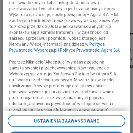
dot. świadczonych Tobie usług. Jeśli podstawą
przetwarzania Twoich danych jest uzasadniony interes
Wyborcza sp. z o.o., jej spółki powiązanej – Agora S.A. – lub
żołnierza II konspiracji
Zaufanych Partnerów, masz prawo wyrazić sprzeciw. Aby
wieloletniego Przewodniczącego
to zrobić przejdź do „Ustawień Zaawansowanych” lub
skontaktuj się z administratorem – w zależności od
Wojewódzkiej Rady Kombatantów i Osób Represjono
zakresu sprzeciwu i podmiotu, wobec którego jest
Prezesa Wielkopolskiego Oddziału Związku
kierowany. Więcej informacji znajdziesz w
Polityce
Więźniów Politycznych Okresu Stalinowskiego,
Prywatności Wyborcza.pl
i
Polityce Prywatności Agora S.A.
odznaczonego Krzyżem Oficerskim Orderu Odrodzenia 
Poprzez kliknięcie "Akceptuję" wyrażasz zgodę na
Krzyżem Kawalerskim Orderu Odrodzenia Polski
zainstalowanie i przechowywanie plików typu cookie
Wyborczej sp. z o. o. jej Zaufanych Partnerów i Agora S.A.
na Twoim urządzeniu końcowym. Możesz też w każdej
chwili zmienić swoje preferencje dot. plików cookie,
Rodzinie i Bliskim
ponownie wywołując narzędzie do zarządzania Twoimi
preferencjami dot. przetwarzania danych poprzez
składam wyrazy głębokiego współczucia
odnośnik „Ustawienia prywatności” w stopce serwisu i
przechodząc do sekcji „Ustawienia zaawansowane”.
Zmiana ustawień plików cookie możliwa jest także za
USTAWIENIA ZAAWANSOWANE
pomocą ustawień przeglądarki.
Wojewoda Wielkopolski