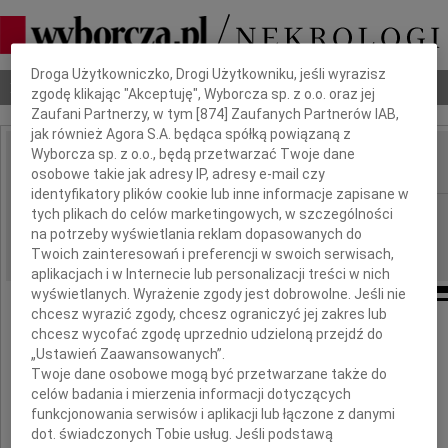
Dbamy o Twoją prywatność
Droga Użytkowniczko, Drogi Użytkowniku, jeśli wyrazisz
Nekrologi
Odeszli
Poradnik pogrzebowy
zgodę klikając "Akceptuję", Wyborcza sp. z o.o. oraz jej
Zaufani Partnerzy, w tym [
874
] Zaufanych Partnerów IAB,
jak również Agora S.A. będąca spółką powiązaną z
Wyborcza sp. z o.o., będą przetwarzać Twoje dane
osobowe takie jak adresy IP, adresy e-mail czy
IMIĘ I NAZWISKO:
identyfikatory plików cookie lub inne informacje zapisane w
Bydgoszcz
tych plikach do celów marketingowych, w szczególności
REGION:
na potrzeby wyświetlania reklam dopasowanych do
04.12.2009
DATA EMISJI:
Twoich zainteresowań i preferencji w swoich serwisach,
aplikacjach i w Internecie lub personalizacji treści w nich
wyświetlanych. Wyrażenie zgody jest dobrowolne. Jeśli nie
chcesz wyrazić zgody, chcesz ograniczyć jej zakres lub
chcesz wycofać zgodę uprzednio udzieloną przejdź do
Najszczersze wyrazy współczucia
„Ustawień Zaawansowanych”.
Twoje dane osobowe mogą być przetwarzane także do
Rodzinie
celów badania i mierzenia informacji dotyczących
funkcjonowania serwisów i aplikacji lub łączone z danymi
dot. świadczonych Tobie usług. Jeśli podstawą