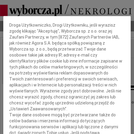
Dbamy o Twoją prywatność
Droga Użytkowniczko, Drogi Użytkowniku, jeśli wyrazisz
Nekrologi
Odeszli
Poradnik pogrzebowy
zgodę klikając "Akceptuję", Wyborcza sp. z o.o. oraz jej
Zaufani Partnerzy, w tym [
872
] Zaufanych Partnerów IAB,
jak również Agora S.A. będąca spółką powiązaną z
Wyborcza sp. z o.o., będą przetwarzać Twoje dane
IMIĘ I NAZWISKO:
osobowe takie jak adresy IP, adresy e-mail czy
identyfikatory plików cookie lub inne informacje zapisane w
Łódź
REGION:
tych plikach do celów marketingowych, w szczególności
03.12.2009
DATA EMISJI:
na potrzeby wyświetlania reklam dopasowanych do
Twoich zainteresowań i preferencji w swoich serwisach,
aplikacjach i w Internecie lub personalizacji treści w nich
wyświetlanych. Wyrażenie zgody jest dobrowolne. Jeśli nie
chcesz wyrazić zgody, chcesz ograniczyć jej zakres lub
Z głębokim smutkiem i żalem przyjęliśmy wiadomość o
chcesz wycofać zgodę uprzednio udzieloną przejdź do
„Ustawień Zaawansowanych”.
Twoje dane osobowe mogą być przetwarzane także do
celów badania i mierzenia informacji dotyczących
funkcjonowania serwisów i aplikacji lub łączone z danymi
dot. świadczonych Tobie usług. Jeśli podstawą