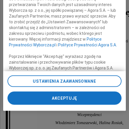
przetwarzania Twoich danych jest uzasadniony interes
dr Elżbiety Jankowskie
Wyborcza sp. z o.o., jej spółki powiązanej – Agora S.A. – lub
Zaufanych Partnerów, masz prawo wyrazić sprzeciw. Aby
to zrobić przejdź do „Ustawień Zaawansowanych” lub
z domu Pełki-Pelińskiej
skontaktuj się z administratorem – w zależności od
zakresu sprzeciwu i podmiotu, wobec którego jest
kierowany. Więcej informacji znajdziesz w
Polityce
długoletniego pracownika Urzędu Miasta Łodzi
Prywatności Wyborcza.pl
i
Polityce Prywatności Agora S.A.
i Biura Rady Miejskiej.
Poprzez kliknięcie "Akceptuję" wyrażasz zgodę na
zainstalowanie i przechowywanie plików typu cookie
Rodzinie i Bliskim
Wyborczej sp. z o. o. jej Zaufanych Partnerów i Agora S.A.
na Twoim urządzeniu końcowym. Możesz też w każdej
chwili zmienić swoje preferencje dot. plików cookie,
USTAWIENIA ZAAWANSOWANE
składamy wyrazy szczerego współczucia
ponownie wywołując narzędzie do zarządzania Twoimi
preferencjami dot. przetwarzania danych poprzez
odnośnik „Ustawienia prywatności” w stopce serwisu i
AKCEPTUJĘ
Prezydent Łodzi Jerzy Kropiwnicki
przechodząc do sekcji „Ustawienia zaawansowane”.
oraz
Zmiana ustawień plików cookie możliwa jest także za
pomocą ustawień przeglądarki.
Wiceprezydenci
Włodzimierz Tomaszewski, Halina Rosiak,
My, nasi Zaufani Partnerzy i Agora S.A. możemy