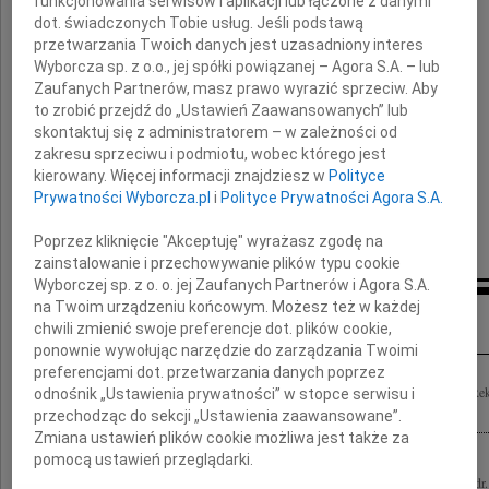
Marek Dietrich
funkcjonowania serwisów i aplikacji lub łączone z danymi
dot. świadczonych Tobie usług. Jeśli podstawą
przetwarzania Twoich danych jest uzasadniony interes
Wyborcza sp. z o.o., jej spółki powiązanej – Agora S.A. – lub
Członek Honorowy
Zaufanych Partnerów, masz prawo wyrazić sprzeciw. Aby
Towarzystwa Naukowego Płockiego.
to zrobić przejdź do „Ustawień Zaawansowanych” lub
skontaktuj się z administratorem – w zależności od
zakresu sprzeciwu i podmiotu, wobec którego jest
kierowany. Więcej informacji znajdziesz w
Polityce
Wybitnego Uczonego żegna
Prywatności Wyborcza.pl
i
Polityce Prywatności Agora S.A.
Zarząd Towarzystwa Naukowego Płockiego
Poprzez kliknięcie "Akceptuję" wyrażasz zgodę na
zainstalowanie i przechowywanie plików typu cookie
Wyborczej sp. z o. o. jej Zaufanych Partnerów i Agora S.A.
na Twoim urządzeniu końcowym. Możesz też w każdej
Inne kondolencje
chwili zmienić swoje preferencje dot. plików cookie,
ponownie wywołując narzędzie do zarządzania Twoimi
preferencjami dot. przetwarzania danych poprzez
Z głębokim żalem przyjęłam wiadomość o śmierci prof. dr. hab. Marka Dietricha Rek
odnośnik „Ustawienia prywatności” w stopce serwisu i
w latach 1990-1996, Przewodniczącego Konferencji Rektorów Uczelni...
przechodząc do sekcji „Ustawienia zaawansowane”.
Zmiana ustawień plików cookie możliwa jest także za
pomocą ustawień przeglądarki.
Z głębokim smutkiem i żalem przyjęliśmy wiadomość o śmierci prof. dr. hab. inż. dr.