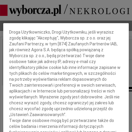
Dbamy o Twoją prywatność
Nekrologi
Odeszli
Poradnik pogrzebowy
Droga Użytkowniczko, Drogi Użytkowniku, jeśli wyrazisz
zgodę klikając "Akceptuję", Wyborcza sp. z o.o. oraz jej
Zaufani Partnerzy, w tym [
874
] Zaufanych Partnerów IAB,
Marek Dietrich
jak również Agora S.A. będąca spółką powiązaną z
IMIĘ I NAZWISKO:
Wyborcza sp. z o.o., będą przetwarzać Twoje dane
osobowe takie jak adresy IP, adresy e-mail czy
Warszawa
REGION:
identyfikatory plików cookie lub inne informacje zapisane w
tych plikach do celów marketingowych, w szczególności
04.08.2009
DATA EMISJI:
na potrzeby wyświetlania reklam dopasowanych do
Twoich zainteresowań i preferencji w swoich serwisach,
aplikacjach i w Internecie lub personalizacji treści w nich
wyświetlanych. Wyrażenie zgody jest dobrowolne. Jeśli nie
chcesz wyrazić zgody, chcesz ograniczyć jej zakres lub
31 lipca 2009 roku zmarł
chcesz wycofać zgodę uprzednio udzieloną przejdź do
„Ustawień Zaawansowanych”.
prof. dr hab. inż.
Twoje dane osobowe mogą być przetwarzane także do
celów badania i mierzenia informacji dotyczących