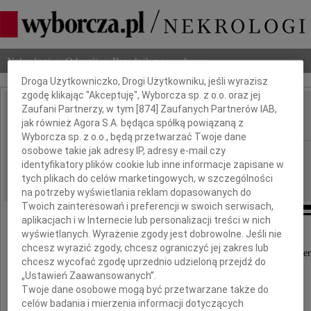
Dbamy o Twoją prywatność
Nekrologi
Odeszli
Poradnik pogrzebowy
Droga Użytkowniczko, Drogi Użytkowniku, jeśli wyrazisz
zgodę klikając "Akceptuję", Wyborcza sp. z o.o. oraz jej
Zaufani Partnerzy, w tym [
874
] Zaufanych Partnerów IAB,
Marek Dietrich
IMIĘ I NAZWISKO:
jak również Agora S.A. będąca spółką powiązaną z
Wyborcza sp. z o.o., będą przetwarzać Twoje dane
osobowe takie jak adresy IP, adresy e-mail czy
Warszawa
REGION:
identyfikatory plików cookie lub inne informacje zapisane w
04.08.2009
DATA EMISJI:
tych plikach do celów marketingowych, w szczególności
na potrzeby wyświetlania reklam dopasowanych do
Twoich zainteresowań i preferencji w swoich serwisach,
aplikacjach i w Internecie lub personalizacji treści w nich
wyświetlanych. Wyrażenie zgody jest dobrowolne. Jeśli nie
chcesz wyrazić zgody, chcesz ograniczyć jej zakres lub
Z głębokim żalem przyjęliśmy wiadomość o śmier
chcesz wycofać zgodę uprzednio udzieloną przejdź do
„Ustawień Zaawansowanych”.
Twoje dane osobowe mogą być przetwarzane także do
prof. dr. hab. inż.
celów badania i mierzenia informacji dotyczących