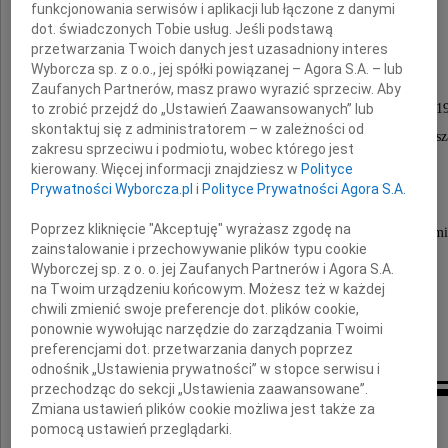
funkcjonowania serwisów i aplikacji lub łączone z danymi
Marka Dietricha
dot. świadczonych Tobie usług. Jeśli podstawą
przetwarzania Twoich danych jest uzasadniony interes
Wyborcza sp. z o.o., jej spółki powiązanej – Agora S.A. – lub
Zaufanych Partnerów, masz prawo wyrazić sprzeciw. Aby
Rektora Politechniki Warszawskiej w latach 1990-1
to zrobić przejdź do „Ustawień Zaawansowanych” lub
skontaktuj się z administratorem – w zależności od
Przewodniczącego Konferencji Rektorów Uczelni Wars
zakresu sprzeciwu i podmiotu, wobec którego jest
w latach 1993-1996.
kierowany. Więcej informacji znajdziesz w
Polityce
Prywatności Wyborcza.pl
i
Polityce Prywatności Agora S.A.
Poprzez kliknięcie "Akceptuję" wyrażasz zgodę na
Jego śmierć jest ogromną stratą dla środowiska akademi
zainstalowanie i przechowywanie plików typu cookie
Wyborczej sp. z o. o. jej Zaufanych Partnerów i Agora S.A.
na Twoim urządzeniu końcowym. Możesz też w każdej
Rektor i Senat
chwili zmienić swoje preferencje dot. plików cookie,
Szkoły Głównej Gospodarstwa Wiejskiego
ponownie wywołując narzędzie do zarządzania Twoimi
preferencjami dot. przetwarzania danych poprzez
odnośnik „Ustawienia prywatności” w stopce serwisu i
przechodząc do sekcji „Ustawienia zaawansowane”.
Inne kondolencje
Zmiana ustawień plików cookie możliwa jest także za
pomocą ustawień przeglądarki.