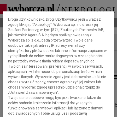
Dbamy o Twoją prywatność
Droga Użytkowniczko, Drogi Użytkowniku, jeśli wyrazisz
Nekrologi
Odeszli
Poradnik pogrzebowy
zgodę klikając "Akceptuję", Wyborcza sp. z o.o. oraz jej
Zaufani Partnerzy, w tym [
874
] Zaufanych Partnerów IAB,
jak również Agora S.A. będąca spółką powiązaną z
Wyborcza sp. z o.o., będą przetwarzać Twoje dane
osobowe takie jak adresy IP, adresy e-mail czy
IMIĘ I NAZWISKO:
identyfikatory plików cookie lub inne informacje zapisane w
Poznań
tych plikach do celów marketingowych, w szczególności
REGION:
na potrzeby wyświetlania reklam dopasowanych do
27.11.2009
DATA EMISJI:
Twoich zainteresowań i preferencji w swoich serwisach,
aplikacjach i w Internecie lub personalizacji treści w nich
wyświetlanych. Wyrażenie zgody jest dobrowolne. Jeśli nie
chcesz wyrazić zgody, chcesz ograniczyć jej zakres lub
chcesz wycofać zgodę uprzednio udzieloną przejdź do
Państwu
„Ustawień Zaawansowanych”.
Twoje dane osobowe mogą być przetwarzane także do
celów badania i mierzenia informacji dotyczących
Waldemarowi i Krystynie Organi
funkcjonowania serwisów i aplikacji lub łączone z danymi
dot. świadczonych Tobie usług. Jeśli podstawą