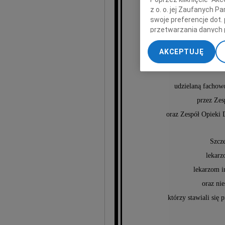
z o. o. jej Zaufanych 
swoje preferencje dot.
przetwarzania danych 
„Ustawienia zaawansow
AKCEPTUJĘ
My, nasi Zaufani Part
dokładnych danych geol
Przechowywanie informa
udzielaną fachowo
treści, badnie odbiorcó
przez Ze
oraz Zespół Opiek
Szcz
lekarz
lekarzom 
oraz ni
którzy stawiali się 