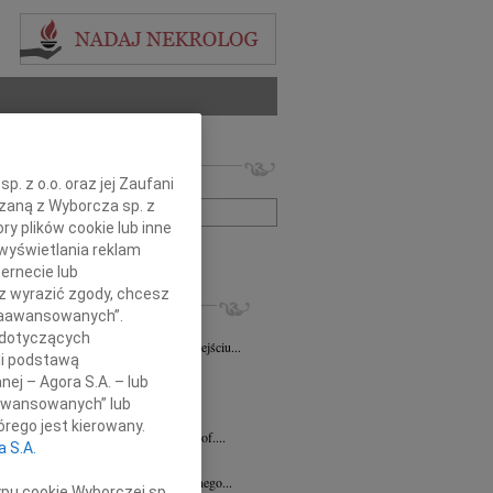
 nekrologów i wspomnień
. z o.o. oraz jej Zaufani
zwisko lub numer ogłoszenia:
ązaną z Wyborcza sp. z
ry plików cookie lub inne
+ szukanie zaawansowane
wyświetlania reklam
ernecie lub
sz wyrazić zgody, chcesz
KROLOGI
 Zaawansowanych”.
la Gasin
08.04.2026
Bydgoszcz
 dotyczących
wymownym żalem zawiadamiamy o odejściu...
li podstawą
a Stępkowska
29.01.2026
nej – Agora S.A. – lub
a Danka Stępkowska Torunianka,...
aawansowanych” lub
k Woźny
30.12.2025
Bydgoszcz
rego jest kierowany.
em przyjęliśmy wiadomość o śmierci prof....
a S.A.
ław Durlak
16.12.2025
Bydgoszcz
rwszą rocznicę śmierci naszego kochanego...
ypu cookie Wyborczej sp.