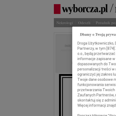
Nekrologi
Odeszli
Poradnik p
Dbamy o Twoją prywa
Droga Użytkowniczko, Dr
IMIĘ I NAZWISKO:
Partnerzy, w tym [
874
]
o.o., będą przetwarzać 
Bydgoszcz
REGION:
informacje zapisane w
30.11.2009
DATA EMISJI:
dopasowanych do Twoich
personalizacji treści 
ograniczyć jej zakres
Twoje dane osobowe mo
funkcjonowania serwisó
przetwarzania Twoich da
Zaufanych Partnerów, 
skontaktuj się z admin
za pielęgnowa
Więcej informacji znaj
Poprzez kliknięcie "Ak