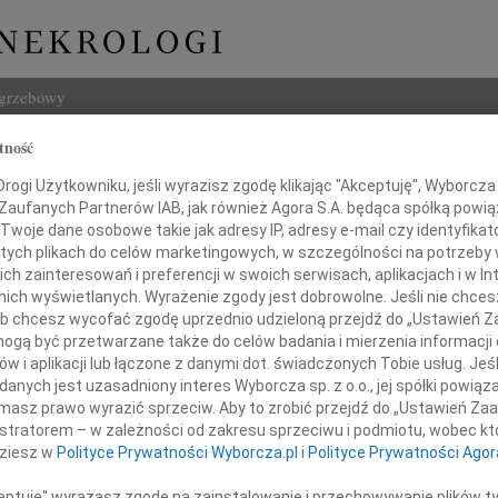
ogrzebowy
tność
Szukaj
ogi Użytkowniku, jeśli wyrazisz zgodę klikając "Akceptuję", Wyborcza sp
Imię i na
 Zaufanych Partnerów IAB, jak również Agora S.A. będąca spółką powi
Twoje dane osobowe takie jak adresy IP, adresy e-mail czy identyfikato
 tych plikach do celów marketingowych, w szczególności na potrzeby 
 zainteresowań i preferencji w swoich serwisach, aplikacjach i w Int
w nich wyświetlanych. Wyrażenie zgody jest dobrowolne. Jeśli nie chce
INNE NE
 lub chcesz wycofać zgodę uprzednio udzieloną przejdź do „Ustawień
Izabe
gą być przetwarzane także do celów badania i mierzenia informacji
Z nie
w i aplikacji lub łączone z danymi dot. świadczonych Tobie usług. Jeś
Danut
Podziękowanie
nych jest uzasadniony interes Wyborcza sp. z o.o., jej spółki powiąza
Zmarł
masz prawo wyrazić sprzeciw. Aby to zrobić przejdź do „Ustawień Z
Jace
istratorem – w zależności od zakresu sprzeciwu i podmiotu, wobec któ
nie i opiekę lekarską w czasie choroby
Z żal
dziesz w
Polityce Prywatności Wyborcza.pl
i
Polityce Prywatności Agor
Boles
W pie
ceptuję" wyrażasz zgodę na zainstalowanie i przechowywanie plików t