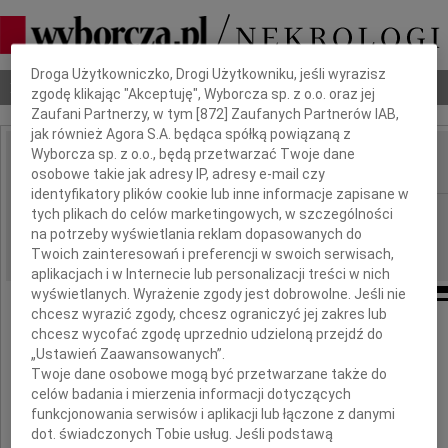
Dbamy o Twoją prywatność
Droga Użytkowniczko, Drogi Użytkowniku, jeśli wyrazisz
Nekrologi
Odeszli
Poradnik pogrzebowy
zgodę klikając "Akceptuję", Wyborcza sp. z o.o. oraz jej
Zaufani Partnerzy, w tym [
872
] Zaufanych Partnerów IAB,
jak również Agora S.A. będąca spółką powiązaną z
Wyborcza sp. z o.o., będą przetwarzać Twoje dane
osobowe takie jak adresy IP, adresy e-mail czy
IMIĘ I NAZWISKO:
identyfikatory plików cookie lub inne informacje zapisane w
Radom
tych plikach do celów marketingowych, w szczególności
REGION:
na potrzeby wyświetlania reklam dopasowanych do
21.11.2009
DATA EMISJI:
Twoich zainteresowań i preferencji w swoich serwisach,
aplikacjach i w Internecie lub personalizacji treści w nich
wyświetlanych. Wyrażenie zgody jest dobrowolne. Jeśli nie
chcesz wyrazić zgody, chcesz ograniczyć jej zakres lub
19 listopada 2009 roku odszedł od nas
chcesz wycofać zgodę uprzednio udzieloną przejdź do
„Ustawień Zaawansowanych”.
Twoje dane osobowe mogą być przetwarzane także do
celów badania i mierzenia informacji dotyczących
funkcjonowania serwisów i aplikacji lub łączone z danymi
dot. świadczonych Tobie usług. Jeśli podstawą