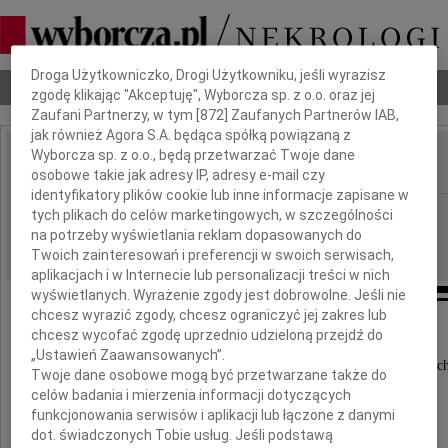
Dbamy o Twoją prywatność
Droga Użytkowniczko, Drogi Użytkowniku, jeśli wyrazisz
Nekrologi
Odeszli
Poradnik pogrzebowy
zgodę klikając "Akceptuję", Wyborcza sp. z o.o. oraz jej
Zaufani Partnerzy, w tym [
872
] Zaufanych Partnerów IAB,
jak również Agora S.A. będąca spółką powiązaną z
Wyborcza sp. z o.o., będą przetwarzać Twoje dane
osobowe takie jak adresy IP, adresy e-mail czy
IMIĘ I NAZWISKO:
identyfikatory plików cookie lub inne informacje zapisane w
Bydgoszcz
REGION:
tych plikach do celów marketingowych, w szczególności
na potrzeby wyświetlania reklam dopasowanych do
21.11.2009
DATA EMISJI:
Twoich zainteresowań i preferencji w swoich serwisach,
aplikacjach i w Internecie lub personalizacji treści w nich
wyświetlanych. Wyrażenie zgody jest dobrowolne. Jeśli nie
chcesz wyrazić zgody, chcesz ograniczyć jej zakres lub
chcesz wycofać zgodę uprzednio udzieloną przejdź do
Dnia 18 listopada 2009 roku
„Ustawień Zaawansowanych”.
w trakcie wykonywania obowiązków służbowyc
Twoje dane osobowe mogą być przetwarzane także do
odszedł nasz Kolega
celów badania i mierzenia informacji dotyczących
funkcjonowania serwisów i aplikacji lub łączone z danymi
dot. świadczonych Tobie usług. Jeśli podstawą