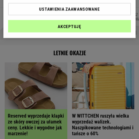
USTAWIENIA ZAAWANSOWANE
MACIEK
DANIEL
JUSTYNA
ŁUKASZ
Autorzy:
KUCHARCZYK
MAIKOWSKI
BRYCZKOWSKA
JACHIMI
AKCEPTUJĘ
PROBLEMY POLSKICH SIATKARZY
ZNAK Z '30'
WISŁAWA SZYMBORSKA
LETNIE OKAZJE
Reserved wyprzedaje klapki
W WITTCHEN ruszyła wielka
ze skóry owczej za ułamek
wyprzedaż walizek.
ceny. Lekkie i wygodne jak
Naszpikowane technologiami i
marzenie!
tańsze o 60%