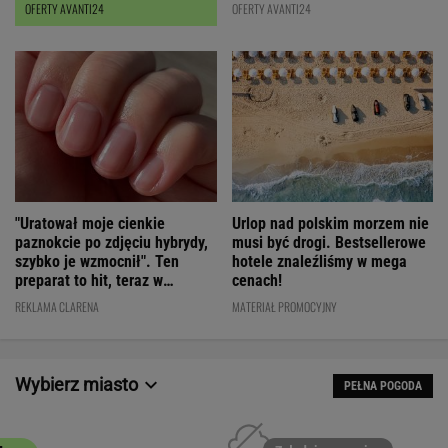
OFERTY AVANTI24
OFERTY AVANTI24
"Uratował moje cienkie
Urlop nad polskim morzem nie
paznokcie po zdjęciu hybrydy,
musi być drogi. Bestsellerowe
szybko je wzmocnił". Ten
hotele znaleźliśmy w mega
preparat to hit, teraz w
cenach!
świetnej cenie
REKLAMA CLARENA
MATERIAŁ PROMOCYJNY
Wybierz miasto
PEŁNA POGODA