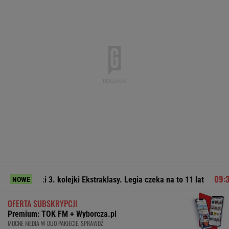
3. kolejki Ekstraklasy. Legia czeka na to 11 lat
Afera wokó
NOWE
OFERTA SUBSKRYPCJI
Premium: TOK FM + Wyborcza.pl
MOCNE MEDIA W DUO PAKIECIE. SPRAWDŹ