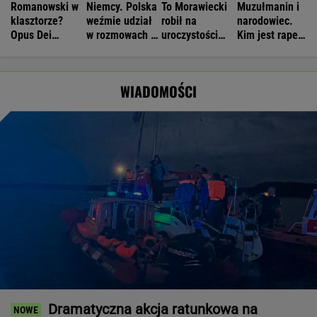
Romanowski w
Niemcy. Polska
To Morawiecki
Muzułmanin i
klasztorze?
weźmie udział
robił na
narodowiec.
Opus Dei
w rozmowach o
uroczystości
Kim jest raper,
reaguje na
zagrożeniach
Nawrockiego.
który wystąpił
słowa Bodnara
Jest nagranie.
przed
"Skandal"
Nawrockim?
WIADOMOŚCI
Dramatyczna akcja ratunkowa na