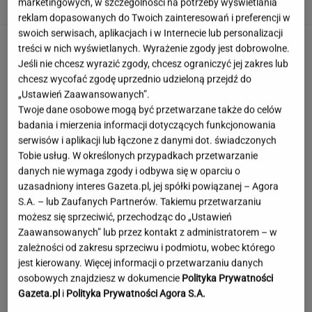
marketingowych, w szczególności na potrzeby wyświetlania
reklam dopasowanych do Twoich zainteresowań i preferencji w
swoich serwisach, aplikacjach i w Internecie lub personalizacji
treści w nich wyświetlanych. Wyrażenie zgody jest dobrowolne.
Jeśli nie chcesz wyrazić zgody, chcesz ograniczyć jej zakres lub
chcesz wycofać zgodę uprzednio udzieloną przejdź do
„Ustawień Zaawansowanych”.
Twoje dane osobowe mogą być przetwarzane także do celów
badania i mierzenia informacji dotyczących funkcjonowania
serwisów i aplikacji lub łączone z danymi dot. świadczonych
Tobie usług. W określonych przypadkach przetwarzanie
danych nie wymaga zgody i odbywa się w oparciu o
uzasadniony interes Gazeta.pl, jej spółki powiązanej – Agora
S.A. – lub Zaufanych Partnerów. Takiemu przetwarzaniu
możesz się sprzeciwić, przechodząc do „Ustawień
Zaawansowanych” lub przez kontakt z administratorem – w
zależności od zakresu sprzeciwu i podmiotu, wobec którego
jest kierowany. Więcej informacji o przetwarzaniu danych
osobowych znajdziesz w dokumencie
Polityka Prywatności
Księżniczka musi iść do wojska. Tyle czasu
Gazeta.pl
i
Polityka Prywatności Agora S.A.
spędzi w armii