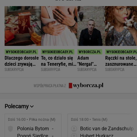
Dlaczego dorosłe
To, co działo się
Adam
Rączki na stole,
dzieci zrywają
na Teneryfie, mi
"Nergal"
zasznurowane
SUBSKRYPCJA
SUBSKRYPCJA
SUBSKRYPCJA
SUBSKRYPCJA
kontakt z
się należało. Nie
Darski: Ja
usta. Byłam
rodzicami?
myślałam, że to
wybieram
wychowana w
złe
terapię, a
dużej dyscyplin
WSPÓŁPRACA PŁATNA Z
większość
facetów
alkohol
Polecamy
Dziś 16:00 • Piłka nożna (M)
Dziś 18:00 • Tenis (M)
Polonia Bytom
-
Botic van de Zandschulp
Pogoń Siedlce
-
Hubert Hurkacz