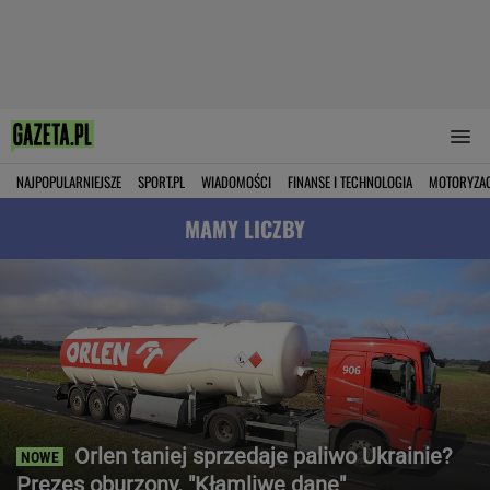
NAJPOPULARNIEJSZE
SPORT.PL
WIADOMOŚCI
FINANSE I TECHNOLOGIA
MOTORYZA
MAMY LICZBY
Orlen taniej sprzedaje paliwo Ukrainie?
Prezes oburzony. "Kłamliwe dane"