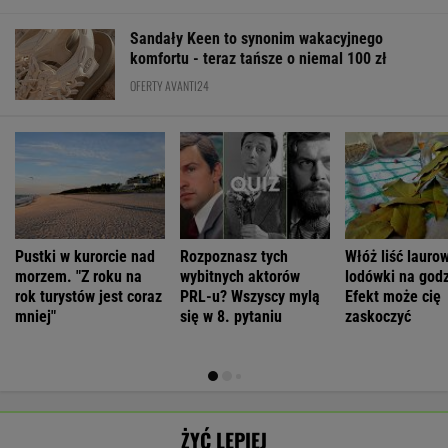
Sandały Keen to synonim wakacyjnego
komfortu - teraz tańsze o niemal 100 zł
OFERTY AVANTI24
Pustki w kurorcie nad
Rozpoznasz tych
Włóż liść lauro
morzem. "Z roku na
wybitnych aktorów
lodówki na godz
rok turystów jest coraz
PRL-u? Wszyscy mylą
Efekt może cię
mniej"
się w 8. pytaniu
zaskoczyć
ŻYĆ LEPIEJ