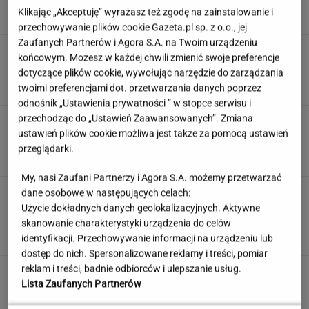
Klikając „Akceptuję” wyrażasz też zgodę na zainstalowanie i
przechowywanie plików cookie Gazeta.pl sp. z o.o., jej
Zaufanych Partnerów i Agora S.A. na Twoim urządzeniu
Rekord padł w niewielkim stawie. Taki okaz
końcowym. Możesz w każdej chwili zmienić swoje preferencje
trafia się bardzo rzadko
dotyczące plików cookie, wywołując narzędzie do zarządzania
twoimi preferencjami dot. przetwarzania danych poprzez
odnośnik „Ustawienia prywatności ” w stopce serwisu i
przechodząc do „Ustawień Zaawansowanych”. Zmiana
Geograficzny quiz wyłoni ekspertów. Tylko
ustawień plików cookie możliwa jest także za pomocą ustawień
30% z was zdobywa komplet!
przeglądarki.
My, nasi Zaufani Partnerzy i Agora S.A. możemy przetwarzać
Edukacja domowa nie dla każdego. Jak
dane osobowe w następujących celach:
rozpoznać, że dziecko potrzebuje innego
Użycie dokładnych danych geolokalizacyjnych. Aktywne
modelu nauki?
skanowanie charakterystyki urządzenia do celów
identyfikacji. Przechowywanie informacji na urządzeniu lub
MATERIAŁ PROMOCYJNY
dostęp do nich. Spersonalizowane reklamy i treści, pomiar
reklam i treści, badnie odbiorców i ulepszanie usług.
Wakacyjne aktywności a kurzajki. O czym
Lista Zaufanych Partnerów
warto pamiętać, by uniknąć problemu?
MATERIAŁ PROMOCYJNY