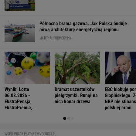
Północna brama gazowa. Jak Polska buduje
nową architekturę energetyczną regionu
MATERIAŁ PROMOCYJNY
Wyniki Lotto
Dramat uczestników
EBC blokuje po
06.08.2026 -
pielgrzymki. Runął na
Glapińskiego. Z
EkstraPensja,
nich konar drzewa
NBP nie sfinans
EkstraPremia,
polskiej armii
Kaskada, Lotto,
LottoPlus, MiniLotto,
MultiMulti
WSPÓŁPRACA PŁATNA Z WYBORCZA.PL