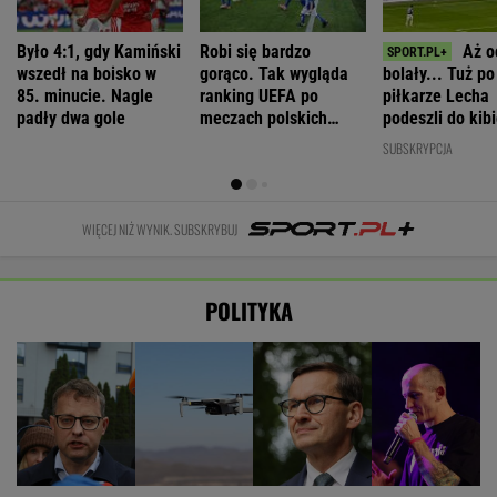
Było 4:1, gdy Kamiński
Robi się bardzo
Aż o
wszedł na boisko w
gorąco. Tak wygląda
bolały... Tuż p
85. minucie. Nagle
ranking UEFA po
piłkarze Lecha
padły dwa gole
meczach polskich
podeszli do kib
drużyn
"Słuchajcie!"
SUBSKRYPCJA
WIĘCEJ NIŻ WYNIK. SUBSKRYBUJ
POLITYKA