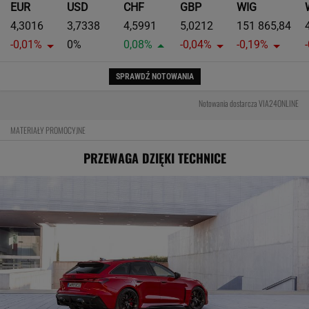
EUR
USD
CHF
GBP
WIG
4,3016
3,7338
4,5991
5,0212
151 865,84
-0,01%
0%
0,08%
-0,04%
-0,19%
SPRAWDŹ NOTOWANIA
Notowania dostarcza VIA24ONLINE
MATERIAŁY PROMOCYJNE
PRZEWAGA DZIĘKI TECHNICE