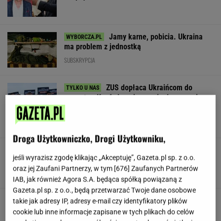
Jamy karne, pobicia. Ukraina
ma problem z jednostką
SUBSKRYPCJA
ZUS dopłaca Ukraińcom do
emerytur. Konfederacja grzmi, ale zapomina o
ważnej rzeczy
LESZEK KOSTRZEWSKI
Droga Użytkowniczko, Drogi Użytkowniku,
Duda ułaskawił Wąsika i
jeśli wyrazisz zgodę klikając „Akceptuję”, Gazeta.pl sp. z o.o.
Kamińskiego, jego nie. "Skazał mnie Pan na
oraz jej Zaufani Partnerzy, w tym [
676
] Zaufanych Partnerów
karę śmierci"
IAB, jak również Agora S.A. będąca spółką powiązaną z
Gazeta.pl sp. z o.o., będą przetwarzać Twoje dane osobowe
Urzędnicy pukają do domów. Chcą paragonów
takie jak adresy IP, adresy e-mail czy identyfikatory plików
cookie lub inne informacje zapisane w tych plikach do celów
MATERIAŁ PROMOCYJNY