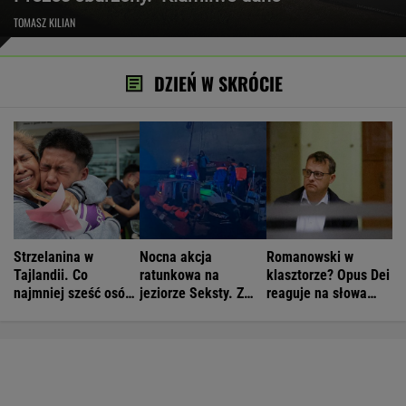
TOMASZ KILIAN
DZIEŃ W SKRÓCIE
Strzelanina w
Nocna akcja
Romanowski w
Tajlandii. Co
ratunkowa na
klasztorze? Opus Dei
najmniej sześć osób
jeziorze Seksty. Z
reaguje na słowa
nie żyje
wody wyciągnięto
Bodnara
ponad 30 osób