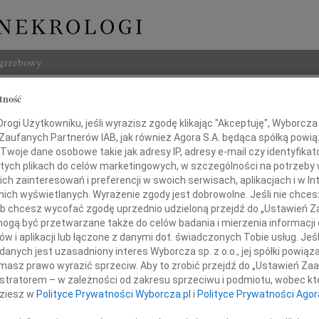
ogrzebowy
Szukaj
tność
z Rychliński
Imię i na
ogi Użytkowniku, jeśli wyrazisz zgodę klikając "Akceptuję", Wyborcza sp
 Zaufanych Partnerów IAB, jak również Agora S.A. będąca spółką powi
Twoje dane osobowe takie jak adresy IP, adresy e-mail czy identyfikato
 tych plikach do celów marketingowych, w szczególności na potrzeby 
 zainteresowań i preferencji w swoich serwisach, aplikacjach i w Int
INNE NE
w nich wyświetlanych. Wyrażenie zgody jest dobrowolne. Jeśli nie chce
 lub chcesz wycofać zgodę uprzednio udzieloną przejdź do „Ustawień
07.0
gą być przetwarzane także do celów badania i mierzenia informacji
Dziek
w i aplikacji lub łączone z danymi dot. świadczonych Tobie usług. Jeś
07.0
nych jest uzasadniony interes Wyborcza sp. z o.o., jej spółki powiąza
Nasze
gnamy z głębokim smutkiem
masz prawo wyrazić sprzeciw. Aby to zrobić przejdź do „Ustawień Z
Jacek
istratorem – w zależności od zakresu sprzeciwu i podmiotu, wobec któ
Z wie
dziesz w
Polityce Prywatności Wyborcza.pl
i
Polityce Prywatności Agor
sza Rychlińskiego
Małgo
W dni