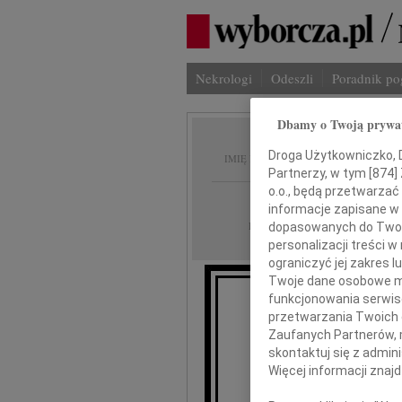
Nekrologi
Odeszli
Poradnik p
Dbamy o Twoją prywa
Ireneus
Droga Użytkowniczko, Dr
IMIĘ I NAZWISKO:
Partnerzy, w tym [
874
]
o.o., będą przetwarzać 
Warszawa
REGION:
informacje zapisane w
16.08.2011
DATA EMISJI:
dopasowanych do Twoich
personalizacji treści 
ograniczyć jej zakres
Twoje dane osobowe mo
funkcjonowania serwisó
przetwarzania Twoich da
Że
Zaufanych Partnerów, 
skontaktuj się z admin
Więcej informacji znaj
Ireneu