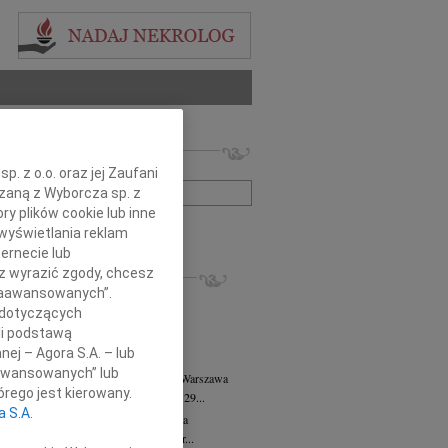
 nekrologów i wspomnień
zwisko lub numer ogłoszenia:
. z o.o. oraz jej Zaufani
ązaną z Wyborcza sp. z
ry plików cookie lub inne
+ szukanie zaawansowane
wyświetlania reklam
ernecie lub
KROLOGI
sz wyrazić zgody, chcesz
 Zaawansowanych”.
8.2026
Warszawa
 dotyczących
anie Wydziału dr hab. Julii Kubisie,...
li podstawą
8.2026
Warszawa
nej – Agora S.A. – lub
j kochanej i dzielnej Marylce Butruk...
aawansowanych” lub
 Tadeusz Duniec
wiek: 79
07.08.2026
Warszawa
rego jest kierowany.
lkim żalem przyjęliśmy wiadomość, że 29...
a S.A.
rzata Kościelska
07.08.2026
Warszawa
u 3 sierpnia 2026 roku zmarła Profesor...