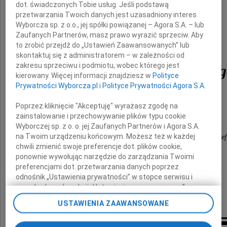
dot. świadczonych Tobie usług. Jeśli podstawą
przetwarzania Twoich danych jest uzasadniony interes
Wyborcza sp. z o.o., jej spółki powiązanej – Agora S.A. – lub
z powodu śmierci
Zaufanych Partnerów, masz prawo wyrazić sprzeciw. Aby
to zrobić przejdź do „Ustawień Zaawansowanych” lub
skontaktuj się z administratorem – w zależności od
zakresu sprzeciwu i podmiotu, wobec którego jest
Ireneusza Rychlińskie
kierowany. Więcej informacji znajdziesz w
Polityce
Prywatności Wyborcza.pl
i
Polityce Prywatności Agora S.A.
Poprzez kliknięcie "Akceptuję" wyrażasz zgodę na
składają
zainstalowanie i przechowywanie plików typu cookie
Wyborczej sp. z o. o. jej Zaufanych Partnerów i Agora S.A.
na Twoim urządzeniu końcowym. Możesz też w każdej
Zarząd oraz koleżanki i koledzy z Cushman & Wakef
chwili zmienić swoje preferencje dot. plików cookie,
ponownie wywołując narzędzie do zarządzania Twoimi
preferencjami dot. przetwarzania danych poprzez
odnośnik „Ustawienia prywatności” w stopce serwisu i
przechodząc do sekcji „Ustawienia zaawansowane”.
Zmiana ustawień plików cookie możliwa jest także za
USTAWIENIA ZAAWANSOWANE
pomocą ustawień przeglądarki.