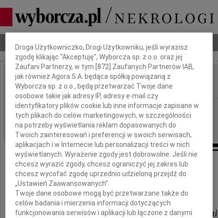
Dbamy o Twoją prywatność
Nekrologi
Odeszli
Poradnik pogrzebowy
Droga Użytkowniczko, Drogi Użytkowniku, jeśli wyrazisz
zgodę klikając "Akceptuję", Wyborcza sp. z o.o. oraz jej
Zaufani Partnerzy, w tym [
872
] Zaufanych Partnerów IAB,
jak również Agora S.A. będąca spółką powiązaną z
Ireneusz Rychliński
Wyborcza sp. z o.o., będą przetwarzać Twoje dane
IMIĘ I NAZWISKO:
osobowe takie jak adresy IP, adresy e-mail czy
identyfikatory plików cookie lub inne informacje zapisane w
Warszawa
REGION:
tych plikach do celów marketingowych, w szczególności
12.08.2011
DATA EMISJI:
na potrzeby wyświetlania reklam dopasowanych do
Twoich zainteresowań i preferencji w swoich serwisach,
aplikacjach i w Internecie lub personalizacji treści w nich
wyświetlanych. Wyrażenie zgody jest dobrowolne. Jeśli nie
chcesz wyrazić zgody, chcesz ograniczyć jej zakres lub
chcesz wycofać zgodę uprzednio udzieloną przejdź do
Wyrazy głębokiego współczucia
„Ustawień Zaawansowanych”.
Twoje dane osobowe mogą być przetwarzane także do
celów badania i mierzenia informacji dotyczących
Karolinie Rychlińskiej i Rodzini
funkcjonowania serwisów i aplikacji lub łączone z danymi