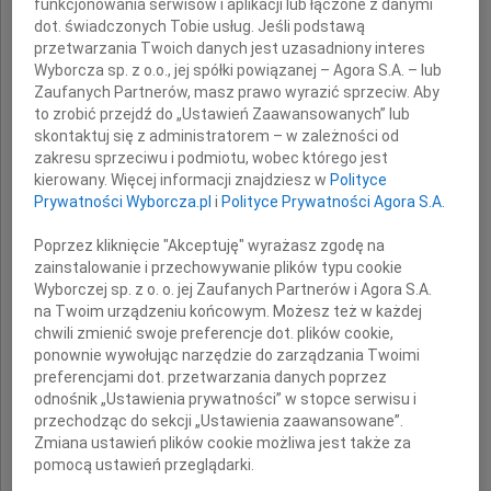
funkcjonowania serwisów i aplikacji lub łączone z danymi
dot. świadczonych Tobie usług. Jeśli podstawą
przetwarzania Twoich danych jest uzasadniony interes
Wyborcza sp. z o.o., jej spółki powiązanej – Agora S.A. – lub
Zaufanych Partnerów, masz prawo wyrazić sprzeciw. Aby
to zrobić przejdź do „Ustawień Zaawansowanych” lub
skontaktuj się z administratorem – w zależności od
zakresu sprzeciwu i podmiotu, wobec którego jest
prof. dr. hab. inż.
kierowany. Więcej informacji znajdziesz w
Polityce
Prywatności Wyborcza.pl
i
Polityce Prywatności Agora S.A.
Jerzego Jantosa
Poprzez kliknięcie "Akceptuję" wyrażasz zgodę na
zainstalowanie i przechowywanie plików typu cookie
Wyborczej sp. z o. o. jej Zaufanych Partnerów i Agora S.A.
zasłużonego pracownika naszej Uczelni,
na Twoim urządzeniu końcowym. Możesz też w każdej
cenionego naukowca
chwili zmienić swoje preferencje dot. plików cookie,
ponownie wywołując narzędzie do zarządzania Twoimi
i szanowanego wykładowcy akademickiego.
preferencjami dot. przetwarzania danych poprzez
odnośnik „Ustawienia prywatności” w stopce serwisu i
przechodząc do sekcji „Ustawienia zaawansowane”.
Zmiana ustawień plików cookie możliwa jest także za
Rodzinie Zmarłego
pomocą ustawień przeglądarki.