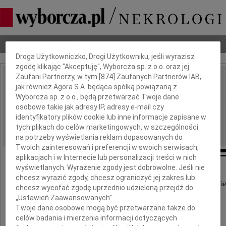
Dbamy o Twoją prywatność
Nekrologi
Odeszli
Poradnik pogrzebowy
Droga Użytkowniczko, Drogi Użytkowniku, jeśli wyrazisz
zgodę klikając "Akceptuję", Wyborcza sp. z o.o. oraz jej
Zaufani Partnerzy, w tym [
874
] Zaufanych Partnerów IAB,
Jerzy Jantos
jak również Agora S.A. będąca spółką powiązaną z
IMIĘ I NAZWISKO:
Wyborcza sp. z o.o., będą przetwarzać Twoje dane
osobowe takie jak adresy IP, adresy e-mail czy
Opole
REGION:
identyfikatory plików cookie lub inne informacje zapisane w
23.07.2011
DATA EMISJI:
tych plikach do celów marketingowych, w szczególności
na potrzeby wyświetlania reklam dopasowanych do
Twoich zainteresowań i preferencji w swoich serwisach,
aplikacjach i w Internecie lub personalizacji treści w nich
wyświetlanych. Wyrażenie zgody jest dobrowolne. Jeśli nie
chcesz wyrazić zgody, chcesz ograniczyć jej zakres lub
Z ogromnym żalem przyjęliśmy wiadomość o śmie
chcesz wycofać zgodę uprzednio udzieloną przejdź do
„Ustawień Zaawansowanych”.
Twoje dane osobowe mogą być przetwarzane także do
prorektora ds. studenckich
celów badania i mierzenia informacji dotyczących