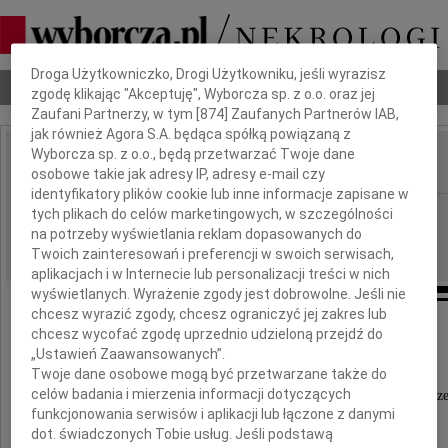
Dbamy o Twoją prywatność
Droga Użytkowniczko, Drogi Użytkowniku, jeśli wyrazisz
Nekrologi
Odeszli
Poradnik pogrzebowy
zgodę klikając "Akceptuję", Wyborcza sp. z o.o. oraz jej
Zaufani Partnerzy, w tym [
874
] Zaufanych Partnerów IAB,
jak również Agora S.A. będąca spółką powiązaną z
Wyborcza sp. z o.o., będą przetwarzać Twoje dane
osobowe takie jak adresy IP, adresy e-mail czy
IMIĘ I NAZWISKO:
identyfikatory plików cookie lub inne informacje zapisane w
Radom
tych plikach do celów marketingowych, w szczególności
REGION:
na potrzeby wyświetlania reklam dopasowanych do
14.11.2009
DATA EMISJI:
Twoich zainteresowań i preferencji w swoich serwisach,
aplikacjach i w Internecie lub personalizacji treści w nich
wyświetlanych. Wyrażenie zgody jest dobrowolne. Jeśli nie
chcesz wyrazić zgody, chcesz ograniczyć jej zakres lub
chcesz wycofać zgodę uprzednio udzieloną przejdź do
Podziękowanie
„Ustawień Zaawansowanych”.
Twoje dane osobowe mogą być przetwarzane także do
celów badania i mierzenia informacji dotyczących
13 listopada 2009 roku odbyły się uroczystości pogr
funkcjonowania serwisów i aplikacji lub łączone z danymi
dot. świadczonych Tobie usług. Jeśli podstawą