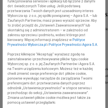
funkcjonowania serwisów i aplikacji lub łączone z danymi
dot. świadczonych Tobie usług. Jeśli podstawą
przetwarzania Twoich danych jest uzasadniony interes
prof. Stefania Światłow
Wyborcza sp. z o.o., jej spółki powiązanej – Agora S.A. – lub
Zaufanych Partnerów, masz prawo wyrazić sprzeciw. Aby
to zrobić przejdź do „Ustawień Zaawansowanych” lub
nauczycielka łaciny i wielu innych przedmiotów?w VI Liceum Ogólnok
skontaktuj się z administratorem – w zależności od
Reytana w Warszawie
zakresu sprzeciwu i podmiotu, wobec którego jest
w latach 1947-1982,
kierowany. Więcej informacji znajdziesz w
Polityce
Prywatności Wyborcza.pl
i
Polityce Prywatności Agora S.A.
wzór wiedzy, rzetelności, odwagi i wierności.
Poprzez kliknięcie "Akceptuję" wyrażasz zgodę na
zainstalowanie i przechowywanie plików typu cookie
Wyborczej sp. z o. o. jej Zaufanych Partnerów i Agora S.A.
na Twoim urządzeniu końcowym. Możesz też w każdej
Pogrzeb Pani Profesor odbędzie się w Żyrardowi
chwili zmienić swoje preferencje dot. plików cookie,
w poniedzialek, 10 sierpnia. Poprzedzi go msza świ
ponownie wywołując narzędzie do zarządzania Twoimi
odprawiona o godzinie 13.00 w kościele w Żyrardo
preferencjami dot. przetwarzania danych poprzez
odnośnik „Ustawienia prywatności” w stopce serwisu i
przy ul. Kościelnej 12
przechodząc do sekcji „Ustawienia zaawansowane”.
Zmiana ustawień plików cookie możliwa jest także za
pomocą ustawień przeglądarki.
nauczyciele i absolwenci Reytana