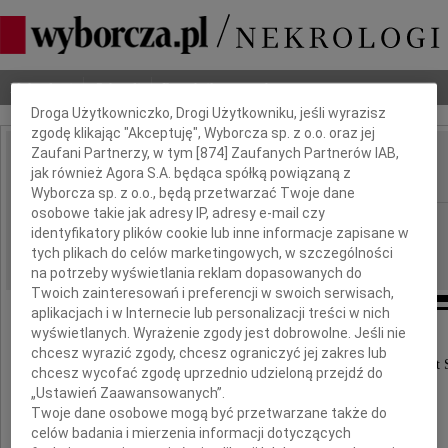
Dbamy o Twoją prywatność
Nekrologi
Odeszli
Poradnik pogrzebowy
Droga Użytkowniczko, Drogi Użytkowniku, jeśli wyrazisz
zgodę klikając "Akceptuję", Wyborcza sp. z o.o. oraz jej
Zaufani Partnerzy, w tym [
874
] Zaufanych Partnerów IAB,
Stefania Świątkowska
jak również Agora S.A. będąca spółką powiązaną z
IMIĘ I NAZWISKO:
Wyborcza sp. z o.o., będą przetwarzać Twoje dane
osobowe takie jak adresy IP, adresy e-mail czy
Warszawa
REGION:
identyfikatory plików cookie lub inne informacje zapisane w
08.08.2009
DATA EMISJI:
tych plikach do celów marketingowych, w szczególności
na potrzeby wyświetlania reklam dopasowanych do
Twoich zainteresowań i preferencji w swoich serwisach,
aplikacjach i w Internecie lub personalizacji treści w nich
wyświetlanych. Wyrażenie zgody jest dobrowolne. Jeśli nie
chcesz wyrazić zgody, chcesz ograniczyć jej zakres lub
W dniu 6 sierpnia 2009 roku zmarła w wieku 95 lat 
chcesz wycofać zgodę uprzednio udzieloną przejdź do
„Ustawień Zaawansowanych”.
Twoje dane osobowe mogą być przetwarzane także do
celów badania i mierzenia informacji dotyczących