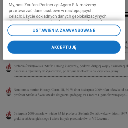
My, nasi Zaufani Partnerzy i Agora S.A. możemy
przetwarzać dane osobowe w następujących
celach:
Użycie dokładnych danych geolokalizacyjnych.
Kondolencje
Aktywne skanowanie charakterystyki urządzenia do celów
identyfikacji. Przechowywanie informacji na urządzeniu lub
USTAWIENIA ZAAWANSOWANE
dostęp do nich. Spersonalizowane reklamy i treści, pomiar
reklam i treści, badnie odbiorców i ulepszanie usług.
Z wielkim smutkiem przyjęliśmy wiadomość o śmierci profesor Stefanii Światłowski
Lista Zaufanych Partnerów
Wychowawczyni naszych synów w VI Liceum Ogólnokształcącym im. Tadeusza Rey
AKCEPTUJĘ
Stefania Światłowska "Stefa" Filolog klasyczny, podczas drugiej wojny światowej a
nauczania młodzieży w Żyrardowie, po wojnie wieloletnia nauczycielka łaciny i...
Non omnis moriar. Horacy, Carm. III, 30 W dniu 6 sierpnia 2009 roku odeszła od na
profesor Stefania Światłowska długoletni pedagog VI Liceum Ogólnokształcącego...
6 sierpnia 2009 zmarła w wieku 95 lat profesor Stefania Światłowska w latach 1947-
greki, a także angielskiego i wielu innych przedmiotów w VI Liceum...