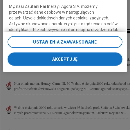
- wychowankowie z Reytana,
My, nasi Zaufani Partnerzy i Agora S.A. możemy
przetwarzać dane osobowe w następujących
maturzyści 1956
celach:
Użycie dokładnych danych geolokalizacyjnych.
Aktywne skanowanie charakterystyki urządzenia do celów
identyfikacji. Przechowywanie informacji na urządzeniu lub
dostęp do nich. Spersonalizowane reklamy i treści, pomiar
Kondolencje
reklam i treści, badnie odbiorców i ulepszanie usług.
USTAWIENIA ZAAWANSOWANE
Lista Zaufanych Partnerów
AKCEPTUJĘ
Z wielkim smutkiem przyjęliśmy wiadomość o śmierci profesor Stefanii Światłowski
Wychowawczyni naszych synów w VI Liceum Ogólnokształcącym im. Tadeusza Rey
Non omnis moriar. Horacy, Carm. III, 30 W dniu 6 sierpnia 2009 roku odeszła od na
profesor Stefania Światłowska długoletni pedagog VI Liceum Ogólnokształcącego...
W dniu 6 sierpnia 2009 roku zmarła w wieku 95 lat Stefa prof. Stefania Światłowska 
innych przedmiotów?w VI Liceum Ogólnokształcącym im. Tadeusza Reytana w...