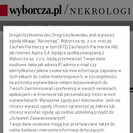
Dbamy o Twoją prywatność
Nekrologi
Odeszli
Poradnik pogrzebowy
Droga Użytkowniczko, Drogi Użytkowniku, jeśli wyrazisz
zgodę klikając "Akceptuję", Wyborcza sp. z o.o. oraz jej
Zaufani Partnerzy, w tym [
872
] Zaufanych Partnerów IAB,
Stefania Świątkowska
IMIĘ I NAZWISKO:
jak również Agora S.A. będąca spółką powiązaną z
Wyborcza sp. z o.o., będą przetwarzać Twoje dane
osobowe takie jak adresy IP, adresy e-mail czy
Warszawa
REGION:
identyfikatory plików cookie lub inne informacje zapisane w
11.08.2009
DATA EMISJI:
tych plikach do celów marketingowych, w szczególności
na potrzeby wyświetlania reklam dopasowanych do
Twoich zainteresowań i preferencji w swoich serwisach,
aplikacjach i w Internecie lub personalizacji treści w nich
wyświetlanych. Wyrażenie zgody jest dobrowolne. Jeśli nie
chcesz wyrazić zgody, chcesz ograniczyć jej zakres lub
chcesz wycofać zgodę uprzednio udzieloną przejdź do
„Ustawień Zaawansowanych”.
Twoje dane osobowe mogą być przetwarzane także do
celów badania i mierzenia informacji dotyczących