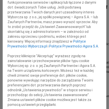
funkcjonowania serwisów i aplikacji lub łączone z danymi
Stefania Światłowska
dot. świadczonych Tobie usług. Jeśli podstawą
przetwarzania Twoich danych jest uzasadniony interes
Wyborcza sp. z o.o., jej spółki powiązanej – Agora S.A. – lub
Zaufanych Partnerów, masz prawo wyrazić sprzeciw. Aby
"Stefa"
to zrobić przejdź do „Ustawień Zaawansowanych” lub
skontaktuj się z administratorem – w zależności od
zakresu sprzeciwu i podmiotu, wobec którego jest
Filolog klasyczny,
kierowany. Więcej informacji znajdziesz w
Polityce
podczas drugiej wojny światowej aktywna uczestnic
Prywatności Wyborcza.pl
i
Polityce Prywatności Agora S.A.
tajnego nauczania młodzieży w Żyrardowie,
po wojnie wieloletnia nauczycielka łaciny
Poprzez kliknięcie "Akceptuję" wyrażasz zgodę na
i wychowawca w liceach warszawskich.
zainstalowanie i przechowywanie plików typu cookie
W najbardziej zakłamanych latach polskiej oświa
Wyborczej sp. z o. o. jej Zaufanych Partnerów i Agora S.A.
miała odwagę mówić prawdę i uczyła nas żyć ser
na Twoim urządzeniu końcowym. Możesz też w każdej
wedle dawnych wzorów rzymskiej prawości i kultu
chwili zmienić swoje preferencje dot. plików cookie,
ponownie wywołując narzędzie do zarządzania Twoimi
Zmarła 6 sierpnia 2009 roku w wieku lat 95.
preferencjami dot. przetwarzania danych poprzez
odnośnik „Ustawienia prywatności” w stopce serwisu i
przechodząc do sekcji „Ustawienia zaawansowane”.
Pozostajemy z wielkim szacunkiem dla Jej Osobowo
Zmiana ustawień plików cookie możliwa jest także za
pomocą ustawień przeglądarki.