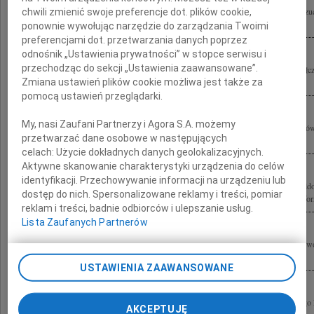
Prezesowi Rady Ministrów Panu Donaldowi Tuskowi wyrazy głębokiego współczu
chwili zmienić swoje preferencje dot. plików cookie,
składa Szef Biura Ochrony Rządu gen. bryg. Marian Janicki
ponownie wywołując narzędzie do zarządzania Twoimi
preferencjami dot. przetwarzania danych poprzez
odnośnik „Ustawienia prywatności” w stopce serwisu i
przechodząc do sekcji „Ustawienia zaawansowane”.
Prezesowi Rady Ministrów Panu Donaldowi Tuskowi wyrazy najgłębszego współczu
Zmiana ustawień plików cookie możliwa jest także za
Mamy składają Jolanta i Aleksander Kwaśniewscy
pomocą ustawień przeglądarki.
My, nasi Zaufani Partnerzy i Agora S.A. możemy
Wyrazy głębokiego współczucia z powodu śmierci Matki Prezesowi Rady Ministr
przetwarzać dane osobowe w następujących
składają Kierownictwo i pracownicy Urzędu do spraw Cudzoziemców
celach:
Użycie dokładnych danych geolokalizacyjnych.
Aktywne skanowanie charakterystyki urządzenia do celów
identyfikacji. Przechowywanie informacji na urządzeniu lub
Wyrazy głębokiego współczucia z powodu śmierci Mamy Panu Premierowi Donaldow
dostęp do nich. Spersonalizowane reklamy i treści, pomiar
Parlamentarzyści, Samorządowcy oraz członkowie i sympatycy dolnośląskiej Platfor
reklam i treści, badnie odbiorców i ulepszanie usług.
Lista Zaufanych Partnerów
Panu Premierowi Donaldowi Tuskowi składam głębokie wyrazy współczucia z pow
Tusk Radosław Sikorski Minister Spraw Zagranicznych Rzeczypospolitej Polskiej
USTAWIENIA ZAAWANSOWANE
Serdeczne wyrazy współczucia z powodu śmierci Matki Donaldowi Tuskowi i Jego 
AKCEPTUJĘ