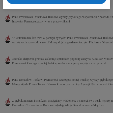
Aziewicz Poseł na Sejm RP
Panu Premierowi Donaldowi Tuskowi wyrazy głębokiego współczucia z powodu śm
Inspektor Farmaceutyczny wraz z pracownikami
"Nie umiera ten, kto trwa w pamięci żywych" Panu Premierowi Donaldowi Tuskowi
współczucia z powodu śmierci Mamy składają parlamentarzyści Platformy Obywatels
Jest taka cierpienia granica, za którą się uśmiech pogodny zaczyna. /Czesław Miło
Premierowi Rzeczypospolitej Polskiej serdeczne wyrazy współczucia z powodu...
Panu Donaldowi Tuskowi Premierowi Rzeczypospolitej Polskiej wyrazy głębokiego
Mamy składa Prezes Tomasz Nawrocki oraz pracownicy Agencji Nieruchomości Ro
Z głębokim żalem i smutkiem przyjęliśmy wiadomość o śmierci Ewy Tusk Wyrazy n
Donaldowi Tuskowi oraz Rodzinie składają Alicja Dawidowska z córką Ines