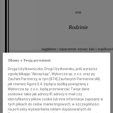
oraz
Rodzinie
najgłębsze i najszczersze wyrazy żalu i współczuc
z powodu śmierci
Dbamy o Twoją prywatność
Droga Użytkowniczko, Drogi Użytkowniku, jeśli wyrazisz
zgodę klikając "Akceptuję", Wyborcza sp. z o.o. oraz jej
Mamy
Zaufani Partnerzy, w tym [
874
] Zaufanych Partnerów IAB,
jak również Agora S.A. będąca spółką powiązaną z
Wyborcza sp. z o.o., będą przetwarzać Twoje dane
osobowe takie jak adresy IP, adresy e-mail czy
identyfikatory plików cookie lub inne informacje zapisane w
składa
tych plikach do celów marketingowych, w szczególności
na potrzeby wyświetlania reklam dopasowanych do