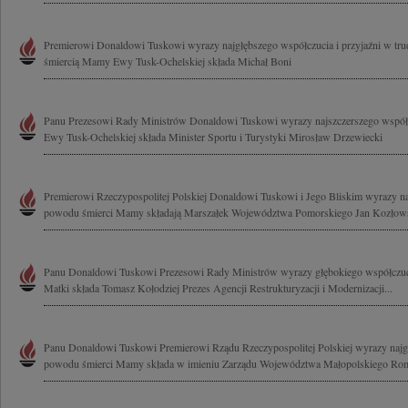
Premierowi Donaldowi Tuskowi wyrazy najgłębszego współczucia i przyjaźni w tr
śmiercią Mamy Ewy Tusk-Ochelskiej składa Michał Boni
Panu Prezesowi Rady Ministrów Donaldowi Tuskowi wyrazy najszczerszego wspó
Ewy Tusk-Ochelskiej składa Minister Sportu i Turystyki Mirosław Drzewiecki
Premierowi Rzeczypospolitej Polskiej Donaldowi Tuskowi i Jego Bliskim wyrazy na
powodu śmierci Mamy składają Marszałek Województwa Pomorskiego Jan Kozłows
Panu Donaldowi Tuskowi Prezesowi Rady Ministrów wyrazy głębokiego współczuci
Matki składa Tomasz Kołodziej Prezes Agencji Restrukturyzacji i Modernizacji...
Panu Donaldowi Tuskowi Premierowi Rządu Rzeczypospolitej Polskiej wyrazy najg
powodu śmierci Mamy składa w imieniu Zarządu Województwa Małopolskiego Rom