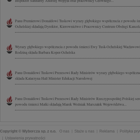
Inspektor Sanitarny Andrzej Wojtyła oraz pracownicy Głównego...
Panu Premierowi Donaldowi Tuskowi wyrazy głębokiego współczucia z powodu ś
Ochelskiej składają Dyrektor, Kierownictwo i Pracownicy Centrum Obsługi Kancelar
Wyrazy głębokiego współczucia z powodu śmierci Ewy Tusk-Ochelskiej Wacławowi
Rodziną składa Barbara Koper-Ochelska
Panu Donaldowi Tuskowi Prezesowi Rady Ministrów wyrazy głębokiego współczu
składa Katarzyna Hall Minister Edukacji Narodowej
Panu Donaldowi Tuskowi Prezesowi Rady Ministrów Rzeczypospolitej Polskiej ser
powodu śmierci Matki składają Marek Woźniak Marszałek Województwa...
Copyright © Wyborcza sp. z o.o.
O nas
Staże u nas
Reklama
Polityka pr
Ustawienia prywatności