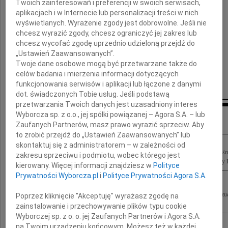
Twoich zainteresowań i preferencji w swoich serwisach,
aplikacjach i w Internecie lub personalizacji treści w nich
Minister Finansów
wyświetlanych. Wyrażenie zgody jest dobrowolne. Jeśli nie
Jacek Rostowski
chcesz wyrazić zgody, chcesz ograniczyć jej zakres lub
chcesz wycofać zgodę uprzednio udzieloną przejdź do
„Ustawień Zaawansowanych”.
Twoje dane osobowe mogą być przetwarzane także do
celów badania i mierzenia informacji dotyczących
funkcjonowania serwisów i aplikacji lub łączone z danymi
dot. świadczonych Tobie usług. Jeśli podstawą
przetwarzania Twoich danych jest uzasadniony interes
Inne kondolencje
Wyborcza sp. z o.o., jej spółki powiązanej – Agora S.A. – lub
Zaufanych Partnerów, masz prawo wyrazić sprzeciw. Aby
to zrobić przejdź do „Ustawień Zaawansowanych” lub
skontaktuj się z administratorem – w zależności od
Panu Premierowi Donaldowi Tuskowi wyrazy głębokiego współczucia z powodu śm
zakresu sprzeciwu i podmiotu, wobec którego jest
Platformy Obywatelskiej do Parlamentu Europejskiego Jacek Saryusz-Wolski Jerzy B
kierowany. Więcej informacji znajdziesz w
Polityce
Prywatności Wyborcza.pl
i
Polityce Prywatności Agora S.A.
Panu Donaldowi Tuskowi Prezesowi Rady Ministrów wyrazy głębokiego współczuc
Poprzez kliknięcie "Akceptuję" wyrażasz zgodę na
składają parlamentarzyści, samorządowcy oraz członkowie Lubuskiej Platformy...
zainstalowanie i przechowywanie plików typu cookie
Wyborczej sp. z o. o. jej Zaufanych Partnerów i Agora S.A.
na Twoim urządzeniu końcowym. Możesz też w każdej