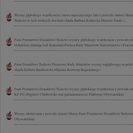
Wyrazy głębokiego współczucia i słowa najszczerszego żalu z powodu śmierci M
Tuskowi w tych trudnych chwilach składa Barbara Kudrycka Minister Nauki i...
Panu Premierowi Donaldowi Tuskowi wyrazy głębokiego współczucia z powodu ś
Ochelskiej składają Szef Kancelarii Prezesa Rady Ministrów Kierownictwo i Pra
Panu Donaldowi Tuskowi Prezesowi Rady Ministrów wyrazy najgłębszego współc
składa Elżbieta Bieńkowska Minister Rozwoju Regionalnego
Panu Premierowi Donaldowi Tuskowi wyrazy głębokiego współczucia z powodu ś
KP PO Zbigniew Chlebowski oraz parlamentarzyści Platformy Obywatelskiej
Wyrazy ubolewania z powodu śmierci Mamy Panu Premierowi Donaldowi Tuskowi 
Obywatelskiej