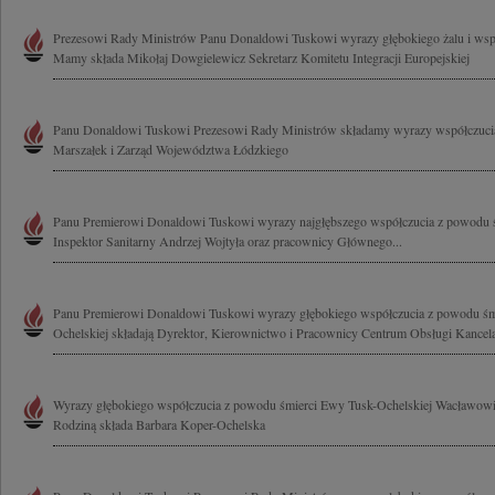
Prezesowi Rady Ministrów Panu Donaldowi Tuskowi wyrazy głębokiego żalu i wsp
Mamy składa Mikołaj Dowgielewicz Sekretarz Komitetu Integracji Europejskiej
Panu Donaldowi Tuskowi Prezesowi Rady Ministrów składamy wyrazy współczucia
Marszałek i Zarząd Województwa Łódzkiego
Panu Premierowi Donaldowi Tuskowi wyrazy najgłębszego współczucia z powodu ś
Inspektor Sanitarny Andrzej Wojtyła oraz pracownicy Głównego...
Panu Premierowi Donaldowi Tuskowi wyrazy głębokiego współczucia z powodu ś
Ochelskiej składają Dyrektor, Kierownictwo i Pracownicy Centrum Obsługi Kancelar
Wyrazy głębokiego współczucia z powodu śmierci Ewy Tusk-Ochelskiej Wacławowi
Rodziną składa Barbara Koper-Ochelska