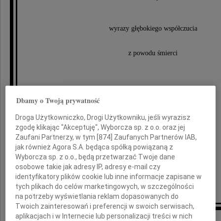
wyrazy głębokiego współczucia
z powodu śmierci
Matki
Dbamy o Twoją prywatność
Droga Użytkowniczko, Drogi Użytkowniku, jeśli wyrazisz
zgodę klikając "Akceptuję", Wyborcza sp. z o.o. oraz jej
składają
Zaufani Partnerzy, w tym [
874
] Zaufanych Partnerów IAB,
jak również Agora S.A. będąca spółką powiązaną z
Zarząd Regionu Łódzkiego
Wyborcza sp. z o.o., będą przetwarzać Twoje dane
osobowe takie jak adresy IP, adresy e-mail czy
oraz członkowie Platformy Obywatelskiej RP
identyfikatory plików cookie lub inne informacje zapisane w
ziemi łódzkiej
tych plikach do celów marketingowych, w szczególności
na potrzeby wyświetlania reklam dopasowanych do
Twoich zainteresowań i preferencji w swoich serwisach,
aplikacjach i w Internecie lub personalizacji treści w nich
Inne kondolencje