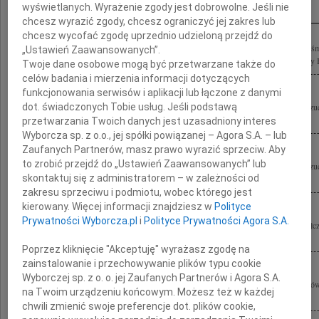
wyświetlanych. Wyrażenie zgody jest dobrowolne. Jeśli nie
chcesz wyrazić zgody, chcesz ograniczyć jej zakres lub
chcesz wycofać zgodę uprzednio udzieloną przejdź do
Panu Premierowi Donaldowi Tuskowi wyrazy głębokiego współczucia z powodu śm
„Ustawień Zaawansowanych”.
Platformy Obywatelskiej do Parlamentu Europejskiego Jacek Saryusz-Wolski Jerzy B
Twoje dane osobowe mogą być przetwarzane także do
celów badania i mierzenia informacji dotyczących
funkcjonowania serwisów i aplikacji lub łączone z danymi
dot. świadczonych Tobie usług. Jeśli podstawą
Panu Donaldowi Tuskowi Prezesowi Rady Ministrów wyrazy głębokiego współczuc
składają parlamentarzyści, samorządowcy oraz członkowie Lubuskiej Platformy...
przetwarzania Twoich danych jest uzasadniony interes
Wyborcza sp. z o.o., jej spółki powiązanej – Agora S.A. – lub
Zaufanych Partnerów, masz prawo wyrazić sprzeciw. Aby
to zrobić przejdź do „Ustawień Zaawansowanych” lub
Prezesowi Rady Ministrów Panu Donaldowi Tuskowi wyrazy głębokiego współczu
skontaktuj się z administratorem – w zależności od
składa Szef Biura Ochrony Rządu gen. bryg. Marian Janicki
zakresu sprzeciwu i podmiotu, wobec którego jest
kierowany. Więcej informacji znajdziesz w
Polityce
Prywatności Wyborcza.pl
i
Polityce Prywatności Agora S.A.
Prezesowi Rady Ministrów Panu Donaldowi Tuskowi wyrazy najgłębszego współczu
Mamy składają Jolanta i Aleksander Kwaśniewscy
Poprzez kliknięcie "Akceptuję" wyrażasz zgodę na
zainstalowanie i przechowywanie plików typu cookie
Wyborczej sp. z o. o. jej Zaufanych Partnerów i Agora S.A.
Wyrazy głębokiego współczucia z powodu śmierci Matki Prezesowi Rady Ministr
na Twoim urządzeniu końcowym. Możesz też w każdej
składają Kierownictwo i pracownicy Urzędu do spraw Cudzoziemców
chwili zmienić swoje preferencje dot. plików cookie,