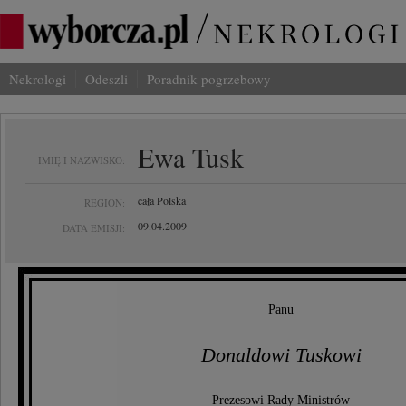
Nekrologi
Odeszli
Poradnik pogrzebowy
Ewa Tusk
IMIĘ I NAZWISKO:
cała Polska
REGION:
09.04.2009
DATA EMISJI:
Panu
Donaldowi Tuskowi
Prezesowi Rady Ministrów