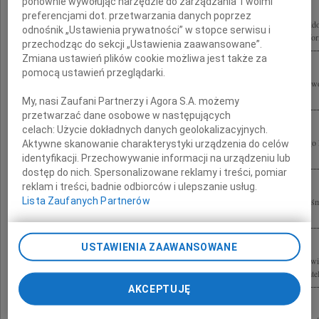
ponownie wywołując narzędzie do zarządzania Twoimi
preferencjami dot. przetwarzania danych poprzez
Wyrazy głębokiego współczucia z powodu śmierci Mamy Panu Premierowi Donaldow
odnośnik „Ustawienia prywatności” w stopce serwisu i
Parlamentarzyści, Samorządowcy oraz członkowie i sympatycy dolnośląskiej Platfor
przechodząc do sekcji „Ustawienia zaawansowane”.
Zmiana ustawień plików cookie możliwa jest także za
pomocą ustawień przeglądarki.
Panu Premierowi Donaldowi Tuskowi składam głębokie wyrazy współczucia z pow
Tusk Radosław Sikorski Minister Spraw Zagranicznych Rzeczypospolitej Polskiej
My, nasi Zaufani Partnerzy i Agora S.A. możemy
przetwarzać dane osobowe w następujących
celach:
Użycie dokładnych danych geolokalizacyjnych.
Serdeczne wyrazy współczucia z powodu śmierci Matki Donaldowi Tuskowi i Jego 
Aktywne skanowanie charakterystyki urządzenia do celów
Aziewicz Poseł na Sejm RP
identyfikacji. Przechowywanie informacji na urządzeniu lub
dostęp do nich. Spersonalizowane reklamy i treści, pomiar
reklam i treści, badnie odbiorców i ulepszanie usług.
Lista Zaufanych Partnerów
Panu Premierowi Donaldowi Tuskowi wyrazy głębokiego współczucia z powodu śm
Inspektor Farmaceutyczny wraz z pracownikami
USTAWIENIA ZAAWANSOWANE
"Nie umiera ten, kto trwa w pamięci żywych" Panu Premierowi Donaldowi Tuskowi
współczucia z powodu śmierci Mamy składają parlamentarzyści Platformy Obywatels
AKCEPTUJĘ