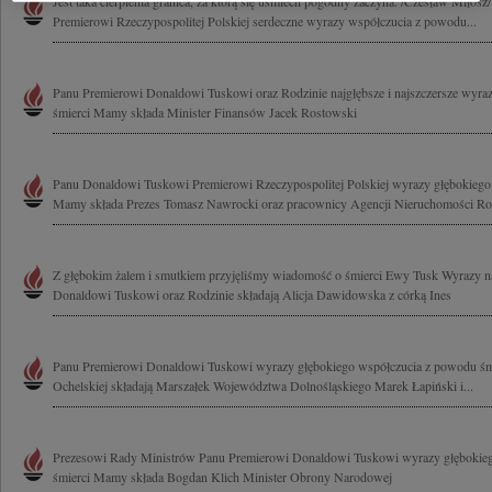
Jest taka cierpienia granica, za którą się uśmiech pogodny zaczyna. /Czesław Miło
Premierowi Rzeczypospolitej Polskiej serdeczne wyrazy współczucia z powodu...
Panu Premierowi Donaldowi Tuskowi oraz Rodzinie najgłębsze i najszczersze wyraz
śmierci Mamy składa Minister Finansów Jacek Rostowski
Panu Donaldowi Tuskowi Premierowi Rzeczypospolitej Polskiej wyrazy głębokiego
Mamy składa Prezes Tomasz Nawrocki oraz pracownicy Agencji Nieruchomości Ro
Z głębokim żalem i smutkiem przyjęliśmy wiadomość o śmierci Ewy Tusk Wyrazy n
Donaldowi Tuskowi oraz Rodzinie składają Alicja Dawidowska z córką Ines
Panu Premierowi Donaldowi Tuskowi wyrazy głębokiego współczucia z powodu śm
Ochelskiej składają Marszałek Województwa Dolnośląskiego Marek Łapiński i...
Prezesowi Rady Ministrów Panu Premierowi Donaldowi Tuskowi wyrazy głębokie
śmierci Mamy składa Bogdan Klich Minister Obrony Narodowej