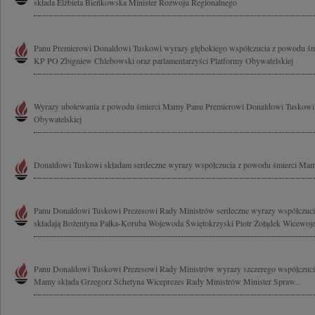
składa Elżbieta Bieńkowska Minister Rozwoju Regionalnego
Panu Premierowi Donaldowi Tuskowi wyrazy głębokiego współczucia z powodu ś
KP PO Zbigniew Chlebowski oraz parlamentarzyści Platformy Obywatelskiej
Wyrazy ubolewania z powodu śmierci Mamy Panu Premierowi Donaldowi Tuskowi 
Obywatelskiej
Donaldowi Tuskowi składam serdeczne wyrazy współczucia z powodu śmierci Mam
Panu Donaldowi Tuskowi Prezesowi Rady Ministrów serdeczne wyrazy współczuci
składają Bożentyna Pałka-Koruba Wojewoda Świętokrzyski Piotr Żołądek Wicewoje
Panu Donaldowi Tuskowi Prezesowi Rady Ministrów wyrazy szczerego współczucia
Mamy składa Grzegorz Schetyna Wiceprezes Rady Ministrów Minister Spraw...