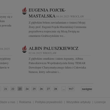
EUGENIA FOJCIK-
MASTALSKA
zymy się z
04.04.2025
WROCŁAW
skim
Z głębokim bólem zawiadamiam o śmierci Mojej
 z powodu
Żony prof. Eugenii Fojcik-Mastalskiej Ceremonia
pogrzebowa rozpocznie się Mszą Świętą na
cmentarzu Grabiszyńskim we...
ALBIN PALUSZKIEWICZ
.04.2025
02.04.2025
WROCŁAW
rzyjęliśmy
Z głębokim smutkiem i żalem żegnamy, Albina
nisławy
Paluszkiewicza Współzałożyciela firmy TEMAR
cławiu w
Deweloper Charyzmatycznego lidera i Człowieka
biznesu, który odważnie i...
21
22
23
24
25
26
27
28
...
917
następne
»
Staże u nas
Reklama
Polityka prywatnośći
Wszystkie artykuły
Licencje