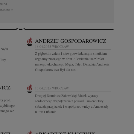
ku na
łączona w
ANDRZEJ GOSPODAROWICZ
16.04.2025
WROCŁAW
o Sądu
Z głębokim żalem i niewypowiedzianym smutkiem
żegnamy zmarłego w dniu 7. kwietnia 2025 roku
Taty
naszego ukochanego Męża, Tatę i Dziadzia Andrzeja
Gospodarowicza Był dla nas...
WICZ
15.04.2025
WROCŁAW
Drogiej Dominice Zalewskiej-Małek wyrazy
ci prof.
serdecznego współczucia z powodu śmierci Taty
 wybitnego
składają przyjaciele i współpracownicy z Ambasady
cznego we
RP w Lublanie