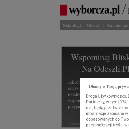
Nekrologi
Odeszli
Poradnik p
Wspominaj Blisk
Na Odeszli.p
Jak ich zapamiętaliśmy? Serwis
Dbamy o Twoją prywa
odeszli.pl z Grupy Wyborcza, to
możliwość stworzenia unikalnego
Droga Użytkowniczko, Dr
wspomnienia. Dziel się nim z rod
Partnerzy, w tym [
874
]
przyjaciółmi.
o.o., będą przetwarzać 
informacje zapisane w
dopasowanych do Twoich
*ogłoszenie
personalizacji treści 