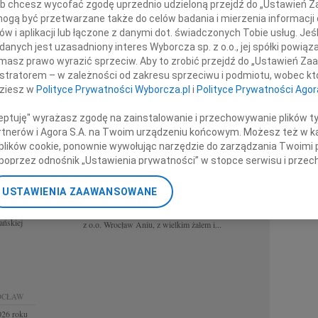
 lub chcesz wycofać zgodę uprzednio udzieloną przejdź do „Ustawień
krologi Wrocław
REGION
gą być przetwarzane także do celów badania i mierzenia informacji
Białystok
w i aplikacji lub łączone z danymi dot. świadczonych Tobie usług. Jeś
Częstoch
nych jest uzasadniony interes Wyborcza sp. z o.o., jej spółki powiąza
HUBERT MORDAWSKI
06.08.2026
Katowice
masz prawo wyrazić sprzeciw. Aby to zrobić przejdź do „Ustawień Z
WROCŁAW
Kraków
istratorem – w zależności od zakresu sprzeciwu i podmiotu, wobec któ
awa Pękacz
Nie mów nic: już uleciałem w taką ciszę, że nie
Lublin
dziesz w
Polityce Prywatności Wyborcza.pl
i
Polityce Prywatności Agor
g i
rozumiem przedmiotów, nie słyszę słów twoich... Bo
Opole
a zostanie
tu nie dolatują łzy i tylko pejzaż coraz dalej upływa,
Poznań
ceptuję" wyrażasz zgodę na zainstalowanie i przechowywanie plików t
i...
Rzeszów
Partnerów i Agora S.A. na Twoim urządzeniu końcowym. Możesz też w ka
Warszawa
 plików cookie, ponownie wywołując narzędzie do zarządzania Twoimi 
Zielona G
poprzez odnośnik „Ustawienia prywatności” w stopce serwisu i przec
26
06.08.2026
WROCŁAW
ane”. Zmiana ustawień plików cookie możliwa jest także za pomocą u
Annie Ciskowskiej wyrazy najgłębszego
USTAWIENIA ZAAWANSOWANE
kowi
współczucia z powodu śmierci Mamy składają
nerzy i Agora S.A. możemy przetwarzać dane osobowe w następującyc
 Wróbel
Zarząd oraz koleżanki i koledzy z firmy FUNAM Sp.
okalizacyjnych. Aktywne skanowanie charakterystyki urządzenia do ce
ańskiej
z o.o. Wrocław Aniu, z wielkim żalem i...
cji na urządzeniu lub dostęp do nich. Spersonalizowane reklamy i tre
w i ulepszanie usług.
Lista Zaufanych Partnerów
OCŁAW
026 roku