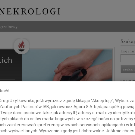
ogrzebowy
Szukaj
Imię i na
ich
l
ZNANI Z
tność
REKLA
ogi Użytkowniku, jeśli wyrazisz zgodę klikając "Akceptuję", Wyborcza sp
ziną i
 Zaufanych Partnerów IAB, jak również Agora S.A. będąca spółką powi
Twoje dane osobowe takie jak adresy IP, adresy e-mail czy identyfikato
 tych plikach do celów marketingowych, w szczególności na potrzeby 
 zainteresowań i preferencji w swoich serwisach, aplikacjach i w Int
w nich wyświetlanych. Wyrażenie zgody jest dobrowolne. Jeśli nie chce