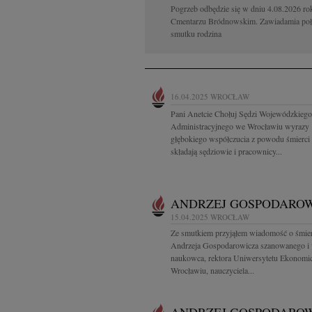
Pogrzeb odbędzie się w dniu 4.08.2026 ro
Cmentarzu Bródnowskim. Zawiadamia po
smutku rodzina
16.04.2025
WROCŁAW
Pani Anetcie Chołuj Sędzi Wojewódzkieg
Administracyjnego we Wrocławiu wyrazy
głębokiego współczucia z powodu śmierci 
składają sędziowie i pracownicy...
ANDRZEJ GOSPODARO
15.04.2025
WROCŁAW
Ze smutkiem przyjąłem wiadomość o śmier
Andrzeja Gospodarowicza szanowanego i
naukowca, rektora Uniwersytetu Ekonomi
Wrocławiu, nauczyciela...