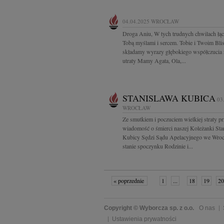
04.04.2025
WROCŁAW
Droga Aniu, W tych trudnych chwilach łąc
Tobą myślami i sercem. Tobie i Twoim Bli
składamy wyrazy głębokiego współczucia
utraty Mamy Agata, Ola,...
STANISLAWA KUBICA
03
WROCŁAW
Ze smutkiem i poczuciem wielkiej straty p
wiadomość o śmierci naszej Koleżanki Sta
Kubicy Sędzi Sądu Apelacyjnego we Wro
stanie spoczynku Rodzinie i...
« poprzednie
1
...
18
19
20
Copyright © Wyborcza sp. z o.o.
O nas
Ustawienia prywatności