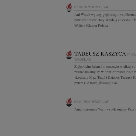
07.04.2025
WROCŁAW
Ani Wąsali wyrazy głębokiego współczuci
powodu śmierci Taty składają koleżanki i 
Wolters Kluwer Polska
TADEUSZ KASZYCA
04.04
WROCŁAW
Z głębokim żalem i w poczuciu wielkiej str
zawiadamiamy, że w dniu 29 marca 2025 z
ukochany Mąż, Tatuś i Dziadek Tadeusz K
pytam Cię Boże, dlaczego Go...
04.04.2025
WROCŁAW
Aniu, ogromnie Wam współczujemy Przyja