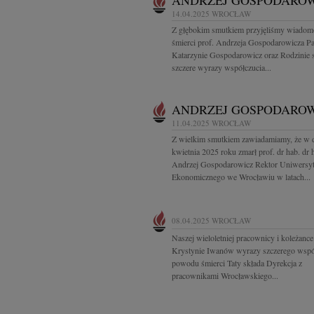
ANDRZEJ GOSPODARO
14.04.2025
WROCŁAW
Z głębokim smutkiem przyjęliśmy wiadom
śmierci prof. Andrzeja Gospodarowicza Pa
Katarzynie Gospodarowicz oraz Rodzinie
szczere wyrazy współczucia...
ANDRZEJ GOSPODARO
11.04.2025
WROCŁAW
Z wielkim smutkiem zawiadamiamy, że w 
kwietnia 2025 roku zmarł prof. dr hab. dr h
Andrzej Gospodarowicz Rektor Uniwersyt
Ekonomicznego we Wrocławiu w latach...
08.04.2025
WROCŁAW
Naszej wieloletniej pracownicy i koleżance
Krystynie Iwanów wyrazy szczerego wspó
powodu śmierci Taty składa Dyrekcja z
pracownikami Wrocławskiego...