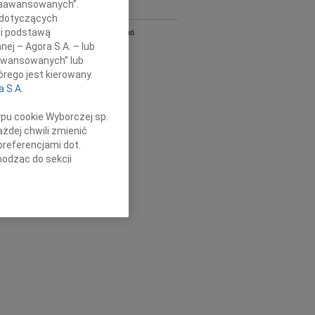
 Zaawansowanych”.
Y
 dotyczących
Bydgoszcz i Toruń
li podstawą
owa
Gdańsk
nej – Agora S.A. – lub
Kielce
aawansowanych” lub
Łódź
rego jest kierowany.
Olsztyn
a S.A.
Płock
Radom
ypu cookie Wyborczej sp.
Szczecin
żdej chwili zmienić
Wrocław
preferencjami dot.
óra
cała Polska
hodząc do sekcji
stawień przeglądarki.
h celach:
Użycie
lów identyfikacji.
ści, pomiar reklam i