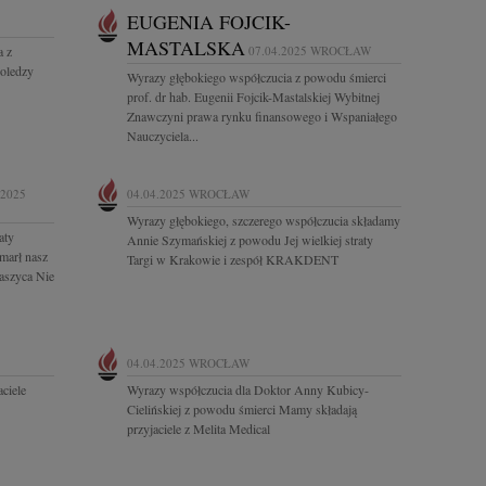
EUGENIA FOJCIK-
MASTALSKA
a z
07.04.2025
WROCŁAW
koledzy
Wyrazy głębokiego współczucia z powodu śmierci
prof. dr hab. Eugenii Fojcik-Mastalskiej Wybitnej
Znawczyni prawa rynku finansowego i Wspaniałego
Nauczyciela...
.2025
04.04.2025
WROCŁAW
Wyrazy głębokiego, szczerego współczucia składamy
aty
Annie Szymańskiej z powodu Jej wielkiej straty
marł nasz
Targi w Krakowie i zespół KRAKDENT
aszyca Nie
04.04.2025
WROCŁAW
ciele
Wyrazy współczucia dla Doktor Anny Kubicy-
Cielińskiej z powodu śmierci Mamy składają
przyjaciele z Melita Medical