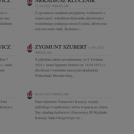
WICZ
ARKADIUSZ KLUCZNIK
11.04.2025
WROCŁAW
ość o
Z ogromnym smutkiem przyjęliśmy wiadomość o
ni mec.
śmierci prof. Arkadiusza Klucznika absolwenta i
 składamy
wieloletniego pedagoga naszej Uczelni, aktora oraz
reżysera teatru lalek. Rodzinie i...
WICZ
ZYGMUNT SZUBERT
11.04.2025
WROCŁAW
dniu 7
Z głębokim żalem zawiadamiamy, że 9. kwietnia
.c. multi
2025 r. zmarł Zygmunt Szubert (ur. 14.04.1933 r.)
etu
absolwent i wieloletni nauczyciel akademicki
Politechniki Wrocławskiej,...
08.04.2025
WROCŁAW
 Pani
Panu Sędziemu Tomaszowi Kaszycy wyrazy
łczucia z
głębokiego współczucia i słowa wsparcia po stracie
Taty składają Sędziowie i Pracownicy III Wydziału
Karnego Sądu Okręgowego we...