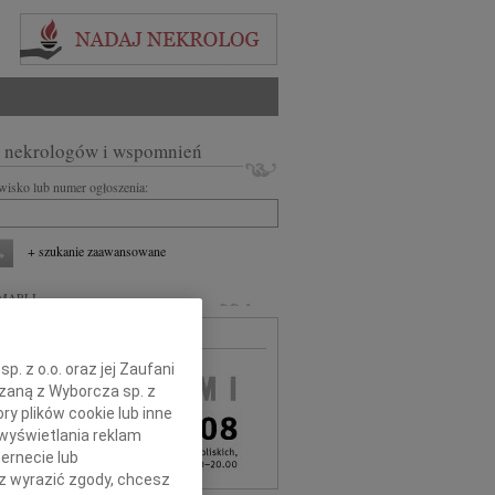
 nekrologów i wspomnień
zwisko lub numer ogłoszenia:
+ szukanie zaawansowane
MARLI
MA BEZPŁATNA
. z o.o. oraz jej Zaufani
ązaną z Wyborcza sp. z
ry plików cookie lub inne
wyświetlania reklam
ernecie lub
sz wyrazić zgody, chcesz